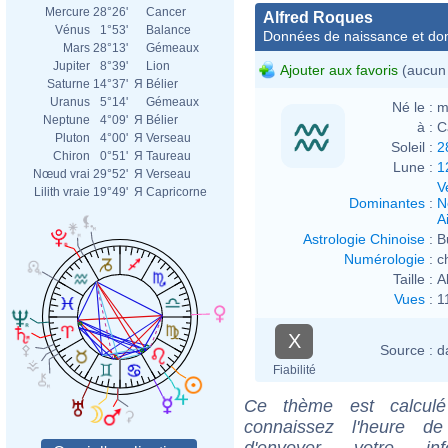
Mercure
28°26'
Cancer
Alfred Roques
Vénus
1°53'
Balance
Données de naissance et dom
Mars
28°13'
Gémeaux
Jupiter
8°39'
Lion
Ajouter aux favoris
(aucun 
Saturne
14°37'
Я
Bélier
Uranus
5°14'
Gémeaux
Né le :
m
Neptune
4°09'
Я
Bélier
à :
C
Pluton
4°00'
Я
Verseau
Soleil :
2
Chiron
0°51'
Я
Taureau
Lune :
1
Nœud vrai
29°52'
Я
Verseau
V
Lilith vraie
19°49'
Я
Capricorne
Dominantes
:
N
Ai
Astrologie Chinoise
:
B
Numérologie
:
c
Taille :
A
Vues
:
1
X
Source :
d
Fiabilité
Ce thème est calculé 
connaissez l'heure de
d'envoyer votre i