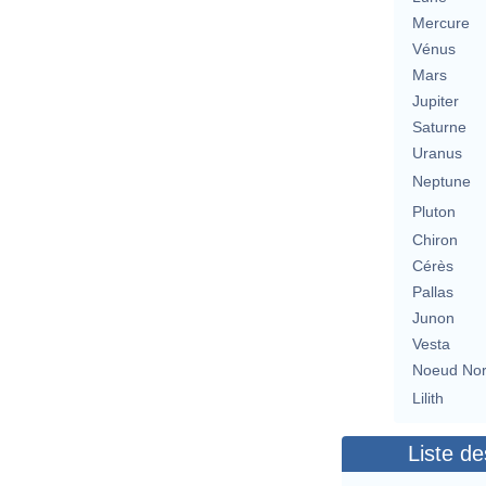
Mercure
Vénus
Mars
Jupiter
Saturne
Uranus
Neptune
Pluton
Chiron
Cérès
Pallas
Junon
Vesta
Noeud No
Lilith
Liste de