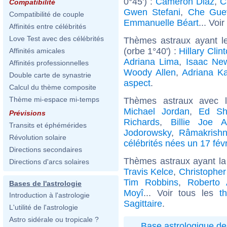
0°45') :
Cameron Diaz
,
C
Compatibilité
Gwen Stefani
,
Che Gue
Compatibilité de couple
Emmanuelle Béart
... Voir
Affinités entre célébrités
Love Test avec des célébrités
Thèmes astraux ayant l
(orbe 1°40') :
Hillary Clin
Affinités amicales
Adriana Lima
,
Isaac Ne
Affinités professionnelles
Woody Allen
,
Adriana K
Double carte de synastrie
aspect
.
Calcul du thème composite
Thème mi-espace mi-temps
Thèmes astraux avec 
Michael Jordan
,
Ed Sh
Prévisions
Richards
,
Billie Joe A
Transits et éphémérides
Jodorowsky
,
Râmakrish
Révolution solaire
célébrités nées un 17 févr
Directions secondaires
Thèmes astraux ayant la
Directions d'arcs solaires
Travis Kelce
,
Christophe
Tim Robbins
,
Roberto 
Bases de l'astrologie
Moyî
... Voir tous les
t
Introduction à l'astrologie
Sagittaire
.
L'utilité de l'astrologie
Astro sidérale ou tropicale ?
Base astrologique de