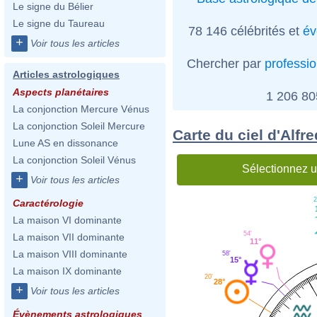
Le signe du Bélier
Le signe du Taureau
78 146 célébrités et
év
+
Voir tous les articles
Chercher par
professi
Articles astrologiques
Aspects planétaires
1 206 8
La conjonction Mercure Vénus
La conjonction Soleil Mercure
Carte du ciel d'Alf
Lune AS en dissonance
La conjonction Soleil Vénus
Sélectionnez u
+
Voir tous les articles
2
Caractérologie
La maison VI dominante
54'
La maison VII dominante
11°
La maison VIII dominante
58'
15°
La maison IX dominante
20'
28°
+
Voir tous les articles
Évènements astrologiques