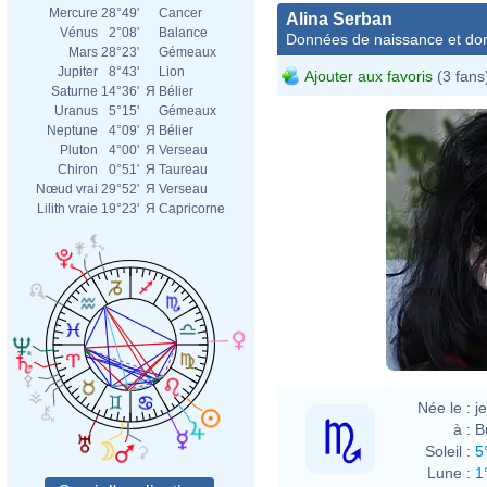
Mercure
28°49'
Cancer
Alina Serban
Vénus
2°08'
Balance
Données de naissance et dom
Mars
28°23'
Gémeaux
Jupiter
8°43'
Lion
Ajouter aux favoris
(3 fans
Saturne
14°36'
Я
Bélier
Uranus
5°15'
Gémeaux
Neptune
4°09'
Я
Bélier
Pluton
4°00'
Я
Verseau
Chiron
0°51'
Я
Taureau
Nœud vrai
29°52'
Я
Verseau
Lilith vraie
19°23'
Я
Capricorne
Née le :
j
à :
B
Soleil :
5
Lune :
1