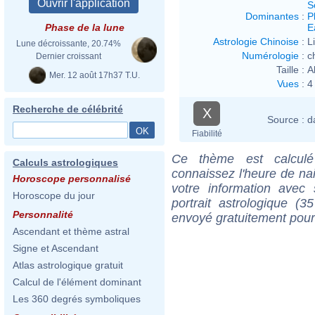
S
Dominantes
:
P
E
Phase de la lune
Astrologie Chinoise
:
L
Lune décroissante, 20.74%
Numérologie
:
c
Dernier croissant
Taille :
A
Mer. 12 août 17h37 T.U.
Vues
:
4
Recherche de célébrité
X
Source :
d
Fiabilité
Ce thème est calculé 
Calculs astrologiques
connaissez l'heure de na
Horoscope personnalisé
votre information ave
Horoscope du jour
portrait astrologique (
Personnalité
envoyé gratuitement pour
Ascendant et thème astral
Signe et Ascendant
Atlas astrologique gratuit
Calcul de l'élément dominant
Les 360 degrés symboliques