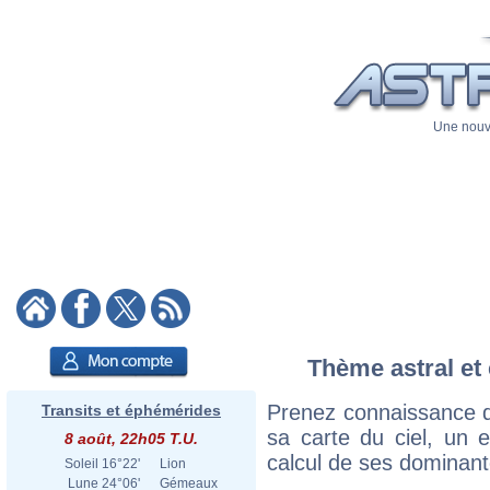
Une nouve
Thème astral et 
Prenez connaissance d
Transits et éphémérides
sa carte du ciel, un ex
8 août, 22h05 T.U.
calcul de ses dominant
Soleil
16°22'
Lion
Lune
24°06'
Gémeaux