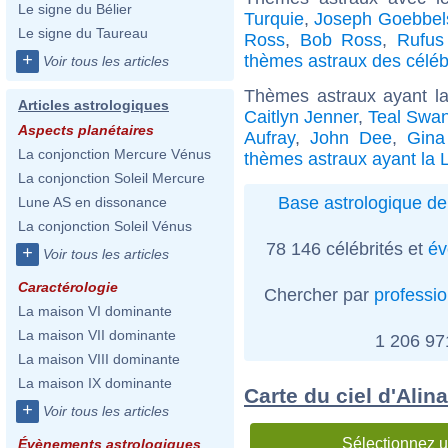
Le signe du Bélier
Turquie
,
Joseph Goebbel
Le signe du Taureau
Ross
,
Bob Ross
,
Rufus
+
thèmes astraux des céléb
Voir tous les articles
Thèmes astraux ayant l
Articles astrologiques
Caitlyn Jenner
,
Teal Swa
Aspects planétaires
Aufray
,
John Dee
,
Gina
La conjonction Mercure Vénus
thèmes astraux ayant la 
La conjonction Soleil Mercure
Base astrologique de
Lune AS en dissonance
La conjonction Soleil Vénus
78 146 célébrités et
év
+
Voir tous les articles
Caractérologie
Chercher par
professi
La maison VI dominante
La maison VII dominante
1 206 9
La maison VIII dominante
La maison IX dominante
Carte du ciel d'Alin
+
Voir tous les articles
Sélectionnez u
Évènements astrologiques