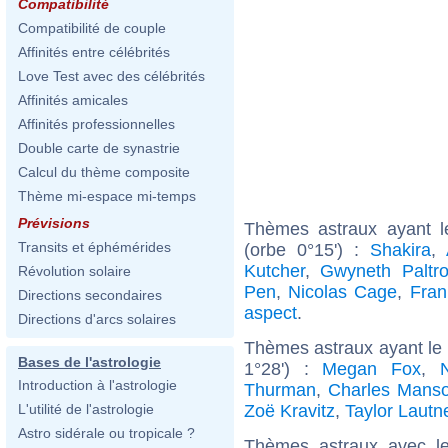
Compatibilité
Compatibilité de couple
Affinités entre célébrités
Love Test avec des célébrités
Affinités amicales
Affinités professionnelles
Double carte de synastrie
Calcul du thème composite
Thème mi-espace mi-temps
Prévisions
Thèmes astraux ayant l
Transits et éphémérides
(orbe 0°15') :
Shakira
,
Kutcher
,
Gwyneth Paltr
Révolution solaire
Pen
,
Nicolas Cage
,
Fra
Directions secondaires
aspect
.
Directions d'arcs solaires
Thèmes astraux ayant le
Bases de l'astrologie
1°28') :
Megan Fox
,
Introduction à l'astrologie
Thurman
,
Charles Mans
Zoë Kravitz
,
Taylor Lautn
L'utilité de l'astrologie
Astro sidérale ou tropicale ?
Thèmes astraux avec l