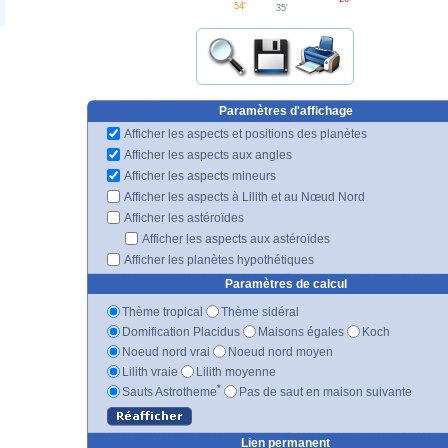
54'
35'
Paramètres d'affichage
Afficher les aspects et positions des planètes
Afficher les aspects aux angles
Afficher les aspects mineurs
Afficher les aspects à Lilith et au Nœud Nord
Afficher les astéroïdes
Afficher les aspects aux astéroïdes
Afficher les planètes hypothétiques
Paramètres de calcul
Thème tropical
Thème sidéral
Domification Placidus
Maisons égales
Koch
Noeud nord vrai
Noeud nord moyen
Lilith vraie
Lilith moyenne
*
Sauts Astrotheme
Pas de saut en maison suivante
Lien permanent