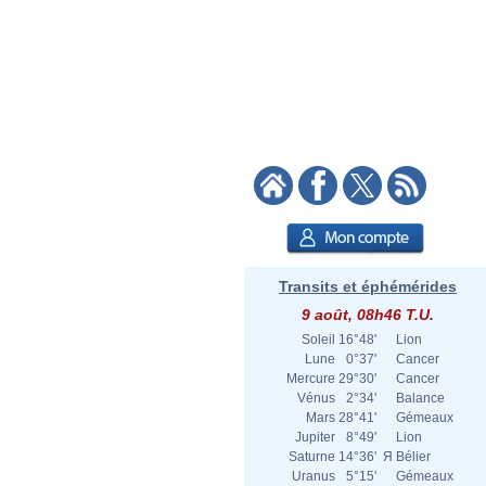
Transits et éphémérides
9 août, 08h46 T.U.
Soleil
16°48'
Lion
Lune
0°37'
Cancer
Mercure
29°30'
Cancer
Vénus
2°34'
Balance
Mars
28°41'
Gémeaux
Jupiter
8°49'
Lion
Saturne
14°36'
Я
Bélier
Uranus
5°15'
Gémeaux