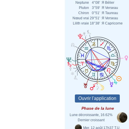
Neptune
4°08'
Я
Bélier
Pluton
3°59'
Я
Verseau
Chiron
0°51'
Я
Taureau
Nœud vrai
29°51'
Я
Verseau
Lilith vraie
18°38'
Я
Capricorne
Phase de la lune
Lune décroissante, 16.62%
Dernier croissant
Mer. 12 août 17h37 T.U.