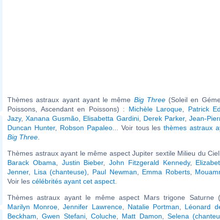
Thèmes astraux ayant ayant le même
Big Three
(Soleil en Géme
Poissons, Ascendant en Poissons) :
Michèle Laroque
,
Patrick Ed
Jazy
,
Xanana Gusmão
,
Elisabetta Gardini
,
Derek Parker
,
Jean-Pie
Duncan Hunter
,
Robson Papaleo
... Voir tous les
thèmes astraux 
Big Three
.
Thèmes astraux ayant le même aspect Jupiter sextile Milieu du Ciel 
Barack Obama
,
Justin Bieber
,
John Fitzgerald Kennedy
,
Elizabe
Jenner
,
Lisa (chanteuse)
,
Paul Newman
,
Emma Roberts
,
Mouamm
Voir les
célébrités ayant cet aspect
.
Thèmes astraux ayant le même aspect Mars trigone Saturne (
Marilyn Monroe
,
Jennifer Lawrence
,
Natalie Portman
,
Léonard de
Beckham
,
Gwen Stefani
,
Coluche
,
Matt Damon
,
Selena (chanteu