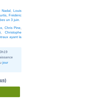
l Nadal
,
Louis
urtis
,
Frédéric
ées un 3 juin
.
ns
,
Chris Pine
,
i
,
Christophe
traux ayant la
10h19
aissance
u
jour
dus)