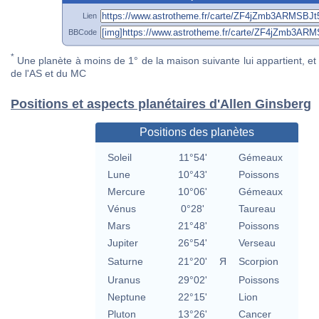
Lien
BBCode
*
Une planète à moins de 1° de la maison suivante lui appartient, et 
de l'AS et du MC
Positions et aspects planétaires d'Allen Ginsberg
Positions des planètes
Soleil
11°54'
Gémeaux
Lune
10°43'
Poissons
Mercure
10°06'
Gémeaux
Vénus
0°28'
Taureau
Mars
21°48'
Poissons
Jupiter
26°54'
Verseau
Saturne
21°20'
Я
Scorpion
Uranus
29°02'
Poissons
Neptune
22°15'
Lion
Pluton
13°26'
Cancer