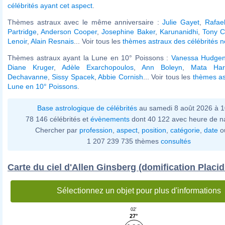
célébrités ayant cet aspect
.
Thèmes astraux avec le même anniversaire :
Julie Gayet
,
Rafae
Partridge
,
Anderson Cooper
,
Josephine Baker
,
Karunanidhi
,
Tony C
Lenoir
,
Alain Resnais
... Voir tous les
thèmes astraux des célébrités n
Thèmes astraux ayant la Lune en 10° Poissons :
Vanessa Hudge
Diane Kruger
,
Adèle Exarchopoulos
,
Ann Boleyn
,
Mata Har
Dechavanne
,
Sissy Spacek
,
Abbie Cornish
... Voir tous les
thèmes as
Lune en 10° Poissons
.
Base astrologique de célébrités
au samedi 8 août 2026 à 
78 146 célébrités et
évènements
dont 40 122 avec heure de n
Chercher par
profession
,
aspect
,
position
,
catégorie
,
date
o
1 207 239 735 thèmes
consultés
Carte du ciel d'Allen Ginsberg (domification Placi
Sélectionnez un objet pour plus d'informations
02'
27°