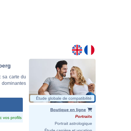
sberg
 sa carte du
es dominantes
Étude globale de compatibilité
Boutique en ligne
Portraits
c vos profils
Portrait astrologique
Étude carrière et vocation