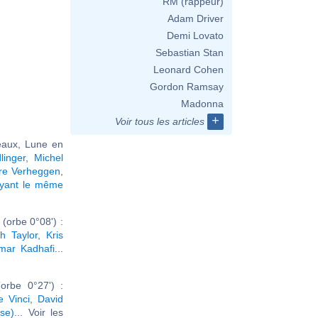
RM (rappeur)
Adam Driver
Demi Lovato
Sebastian Stan
Leonard Cohen
Gordon Ramsay
Madonna
+
Voir tous les articles
aux, Lune en
linger
,
Michel
rre Verheggen
,
ayant le même
(orbe 0°08') :
th Taylor
,
Kris
ar Kadhafi
...
orbe 0°27') :
 Vinci
,
David
se)
... Voir les