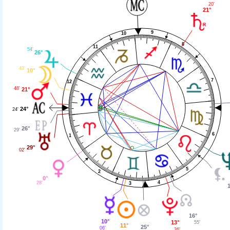
20'
21°
9
10
8
11
54'
26°
43'
10°
7
12
48'
21°
24°
24'
26°
29'
6
1
29°
02'
5
2
0°
4
28'
3
16°
10°
13°
55'
11°
25°
06'
26'