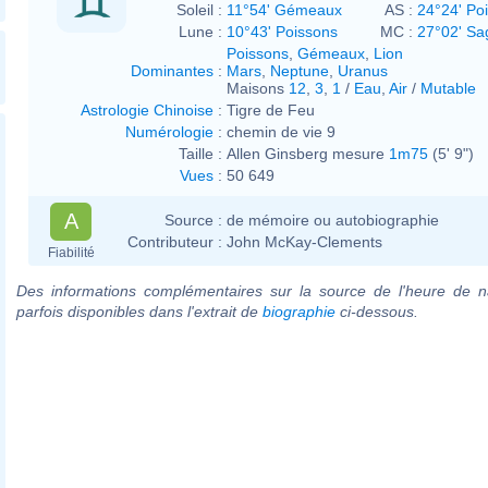
Soleil :
11°54' Gémeaux
AS :
24°24' Po
Lune :
10°43' Poissons
MC :
27°02' Sag
Poissons
,
Gémeaux
,
Lion
Dominantes
:
Mars
,
Neptune
,
Uranus
Maisons
12
,
3
,
1
/
Eau
,
Air
/
Mutable
Astrologie Chinoise
:
Tigre de Feu
Numérologie
:
chemin de vie 9
Taille :
Allen Ginsberg mesure
1m75
(5' 9")
Vues
:
50 649
A
Source :
de mémoire ou autobiographie
Contributeur :
John McKay-Clements
Fiabilité
Des informations complémentaires sur la source de l'heure de n
parfois disponibles dans l'extrait de
biographie
ci-dessous.