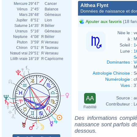
Mercure
29°47'
Cancer
Althea Flynt
Vénus
2°45'
Balance
Données de naissance et dom
Mars
28°48'
Gémeaux
Jupiter
8°51'
Lion
Ajouter aux favoris
(18 fan
Saturne
14°35'
Я
Bélier
Uranus
5°16'
Gémeaux
Née le :
v
Neptune
4°08'
Я
Bélier
à :
M
Pluton
3°59'
Я
Verseau
Soleil :
1
Chiron
0°51'
Я
Taureau
Lune :
1
Nœud vrai
29°51'
Я
Verseau
S
Lilith vraie
18°19'
Я
Capricorne
Dominantes
:
V
M
Astrologie Chinoise
:
S
Numérologie
:
c
Vues
:
3
AA
Source :
a
Contributeur :
L
Fiabilité
Des informations complé
naissance sont parfois di
dessous.