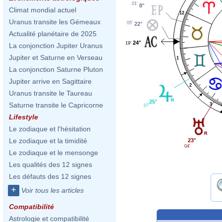
01'
8°
Climat mondial actuel
12
Uranus transite les Gémeaux
05'
22°
Actualité planétaire de 2025
24°
19'
La conjonction Jupiter Uranus
Jupiter et Saturne en Verseau
1
La conjonction Saturne Pluton
Jupiter arrive en Sagittaire
2
Uranus transite le Taureau
25°
Saturne transite le Capricorne
3
37'
Lifestyle
Le zodiaque et l'hésitation
Le zodiaque et la timidité
23°
04'
Le zodiaque et le mensonge
Les qualités des 12 signes
Les défauts des 12 signes
+
Voir tous les articles
Compatibilité
Astrologie et compatibilité