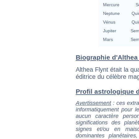
Mercure
S
Neptune
Qui
Vénus
Qui
Jupiter
Semi
Mars
Semi
Biographie d'Althea 
Althea Flynt était la q
éditrice du célèbre mag
Profil astrologique d'
Avertissement
: ces extra
informatiquement pour le
aucun caractère perso
significations des pla
signes et/ou en maiso
dominantes planétaires,