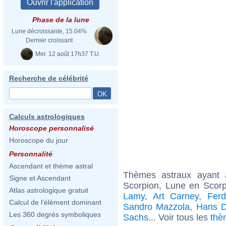
Phase de la lune
Lune décroissante, 15.04%
Dernier croissant
Mer. 12 août 17h37 T.U.
Recherche de célébrité
Calculs astrologiques
Horoscope personnalisé
Horoscope du jour
Personnalité
Ascendant et thème astral
Thèmes astraux ayant
Signe et Ascendant
Scorpion, Lune en Scor
Atlas astrologique gratuit
Lamy
,
Art Carney
,
Fer
Calcul de l'élément dominant
Sandro Mazzola
,
Hans D
Les 360 degrés symboliques
Sachs
... Voir tous les
thè