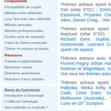
Compatibilité
Thèmes astraux ayant l
Compatibilité de couple
Ciel (orbe 0°01') :
Emma
Affinités entre célébrités
Eastwood
,
Priyanka Ch
Love Test avec des célébrités
Allen
,
Daniel Craig
... Voi
Affinités amicales
Thèmes astraux ayant
Affinités professionnelles
Neptune (orbe 0°23') 
Double carte de synastrie
Richard Gere
,
Sophia
Calcul du thème composite
Dostoïevski
,
Leonard C
Thème mi-espace mi-temps
ayant cet aspect
.
Prévisions
Thèmes astraux avec l
Transits et éphémérides
Florent Pagny
,
Ethan Ha
Révolution solaire
Soliman le Magnifique
,
S
Directions secondaires
Voir tous les
thèmes astr
Directions d'arcs solaires
Thèmes astraux ayant
Hallyday
,
Minka Kelly
,
M
Bases de l'astrologie
Ciotti
,
Chris Evert
,
Da
Introduction à l'astrologie
Melbourne (Australie)
...
L'utilité de l'astrologie
Lune en 16° Scorpion
.
Astro sidérale ou tropicale ?