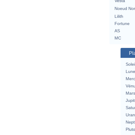
Vesta
Noeud No
Lilith
Fortune
AS
MC
Pl
Solei
Lun
Merc
Vén
Mar
Jupit
Satu
Uran
Nept
Plut