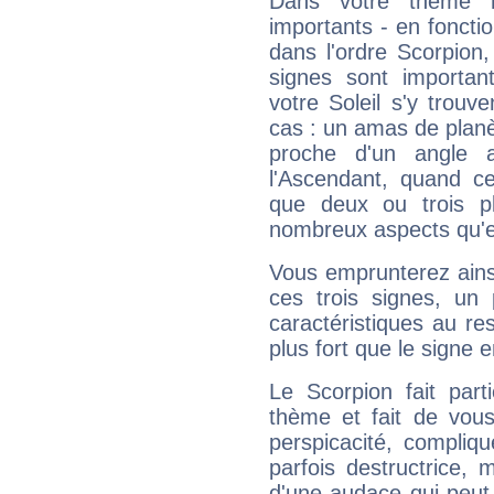
Dans votre thème na
importants - en fonctio
dans l'ordre Scorpion
signes sont importa
votre Soleil s'y trouv
cas : un amas de planè
proche d'un angle 
l'Ascendant, quand c
que deux ou trois pl
nombreux aspects qu'el
Vous emprunterez ainsi
ces trois signes, u
caractéristiques au re
plus fort que le signe e
Le Scorpion fait par
thème et fait de vou
perspicacité, compliq
parfois destructrice, m
d'une audace qui peut q