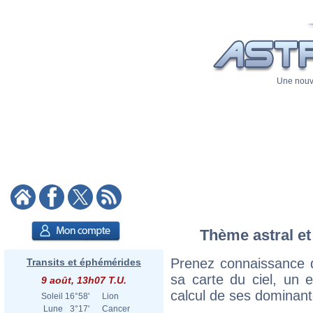
Une nouve
Thème astral et 
Prenez connaissance d
Transits et éphémérides
sa carte du ciel, un ex
9 août, 13h07 T.U.
calcul de ses dominant
Soleil
16°58'
Lion
Lune
3°17'
Cancer