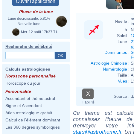
Phase de la lune
m
Lune décroissante, 5.81%
Née le :
i
Nouvelle lune
à :
N
Mer. 12 août 17h37 T.U.
Soleil :
1
Lune :
2
Recherche de célébrité
S
Dominantes
:
S
F
Astrologie Chinoise
:
S
Numérologie
:
c
Calculs astrologiques
Taille :
A
Horoscope personnalisé
Vues
:
1
Horoscope du jour
Personnalité
X
Source :
d
Ascendant et thème astral
Fiabilité
Signe et Ascendant
Ce thème est calculé 
Atlas astrologique gratuit
connaissez l'heure d
Calcul de l'élément dominant
d'envoyer votre i
Les 360 degrés symboliques
stars@astrotheme.fr
. Un 