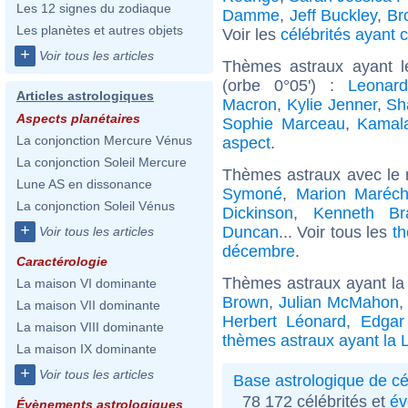
Les 12 signes du zodiaque
Damme
,
Jeff Buckley
,
Br
Les planètes et autres objets
Voir les
célébrités ayant 
+
Voir tous les articles
Thèmes astraux ayant l
(orbe 0°05') :
Leonard
Articles astrologiques
Macron
,
Kylie Jenner
,
Sh
Aspects planétaires
Sophie Marceau
,
Kamala
La conjonction Mercure Vénus
aspect
.
La conjonction Soleil Mercure
Thèmes astraux avec le
Lune AS en dissonance
Symoné
,
Marion Maréch
La conjonction Soleil Vénus
Dickinson
,
Kenneth Br
+
Duncan
... Voir tous les
th
Voir tous les articles
décembre
.
Caractérologie
Thèmes astraux ayant la
La maison VI dominante
Brown
,
Julian McMahon
La maison VII dominante
Herbert Léonard
,
Edgar
La maison VIII dominante
thèmes astraux ayant la 
La maison IX dominante
+
Voir tous les articles
Base astrologique de cé
78 172 célébrités et
év
Évènements astrologiques