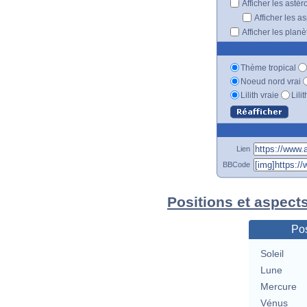
Afficher les astér
Afficher les a
Afficher les plan
Thème tropical
Noeud nord vrai
Lilith vraie
Lili
Lien
BBCode
Positions et aspect
Pos
Soleil
Lune
Mercure
Vénus