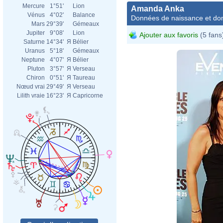
Mercure
1°51'
Lion
Amanda Anka
Vénus
4°02'
Balance
Données de naissance et dom
Mars
29°39'
Gémeaux
Jupiter
9°08'
Lion
Ajouter aux favoris
(5 fans
Saturne
14°34'
Я
Bélier
Uranus
5°18'
Gémeaux
Neptune
4°07'
Я
Bélier
Pluton
3°57'
Я
Verseau
Chiron
0°51'
Я
Taureau
Nœud vrai
29°49'
Я
Verseau
Lilith vraie
16°23'
Я
Capricorne
Eva R