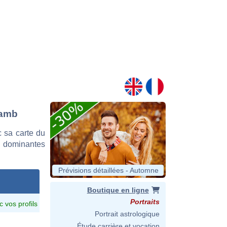
Lamb
 sa carte du
es dominantes
Prévisions détaillées - Automne
Boutique en ligne
Portraits
c vos profils
Portrait astrologique
Étude carrière et vocation