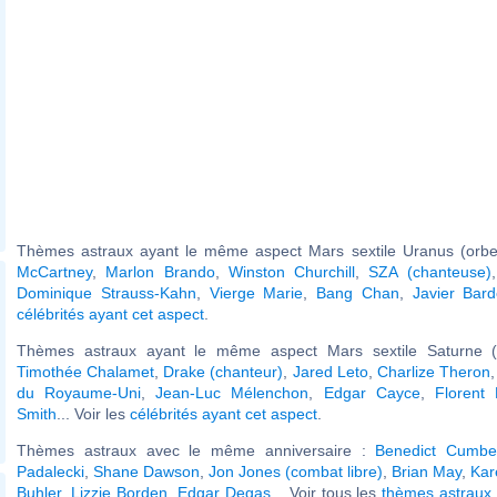
Thèmes astraux ayant le même aspect Mars sextile Uranus (orbe
McCartney
,
Marlon Brando
,
Winston Churchill
,
SZA (chanteuse)
Dominique Strauss-Kahn
,
Vierge Marie
,
Bang Chan
,
Javier Bar
célébrités ayant cet aspect
.
Thèmes astraux ayant le même aspect Mars sextile Saturne (
Timothée Chalamet
,
Drake (chanteur)
,
Jared Leto
,
Charlize Theron
du Royaume-Uni
,
Jean-Luc Mélenchon
,
Edgar Cayce
,
Florent
Smith
... Voir les
célébrités ayant cet aspect
.
Thèmes astraux avec le même anniversaire :
Benedict Cumbe
Padalecki
,
Shane Dawson
,
Jon Jones (combat libre)
,
Brian May
,
Kar
Buhler
,
Lizzie Borden
,
Edgar Degas
... Voir tous les
thèmes astraux 