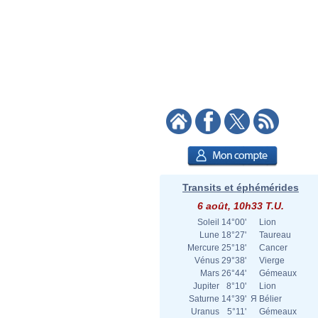
Transits et éphémérides
6 août, 10h33 T.U.
Soleil
14°00'
Lion
Lune
18°27'
Taureau
Mercure
25°18'
Cancer
Vénus
29°38'
Vierge
Mars
26°44'
Gémeaux
Jupiter
8°10'
Lion
Saturne
14°39'
Я
Bélier
Uranus
5°11'
Gémeaux