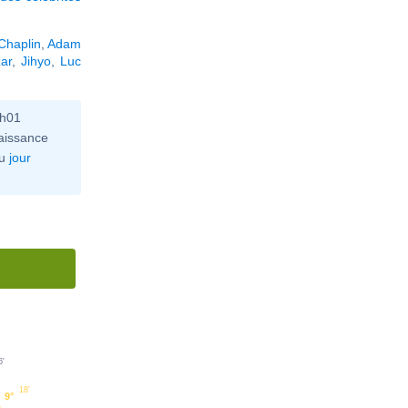
Chaplin
,
Adam
zar
,
Jihyo
,
Luc
2h01
aissance
u
jour
6'
18'
9°