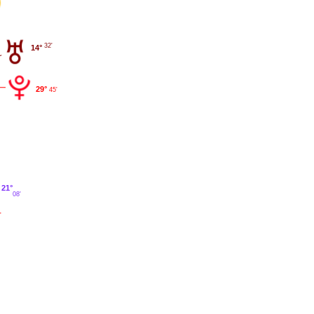
32'
14°
29°
45'
21°
08'
'