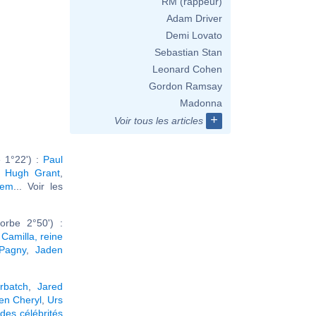
RM (rappeur)
Adam Driver
Demi Lovato
Sebastian Stan
Leonard Cohen
Gordon Ramsay
Madonna
+
Voir tous les articles
 1°22') :
Paul
,
Hugh Grant
,
dem
... Voir les
orbe 2°50') :
,
Camilla, reine
 Pagny
,
Jaden
rbatch
,
Jared
en Cheryl
,
Urs
des célébrités