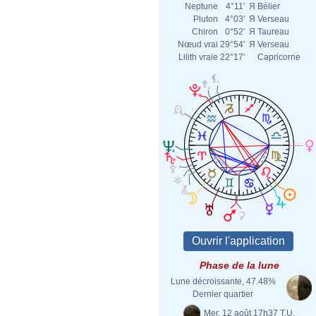
Neptune
4°11'
Я
Bélier
Pluton
4°03'
Я
Verseau
Chiron
0°52'
Я
Taureau
Nœud vrai
29°54'
Я
Verseau
Lilith vraie
22°17'
Capricorne
Phase de la lune
Lune décroissante, 47.48%
Dernier quartier
Mer. 12 août 17h37 T.U.