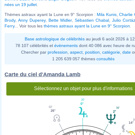
nées un 19 juillet
.
Thèmes astraux ayant la Lune en 9° Scorpion :
Mila Kunis
,
Charlie 
Brody
,
Anny Duperey
,
Bette Midler
,
Sébastien Chabal
,
Julio Cortá
Ferry
... Voir tous les
thèmes astraux ayant la Lune en 9° Scorpion
.
Base astrologique de célébrités
au jeudi 6 août 2026 à 1
78 107 célébrités et
évènements
dont 40 086 avec heure de n
Chercher par
profession
,
aspect
,
position
,
catégorie
,
date
o
1 205 639 057 thèmes
consultés
Carte du ciel d'Amanda Lamb
Sélectionnez un objet pour plus d'informations
30'
0°
02'
39'
26°
2°
1
14°