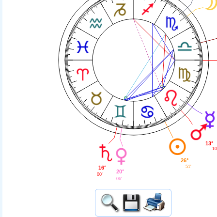
13°
10
26°
51'
16°
20°
00'
06'