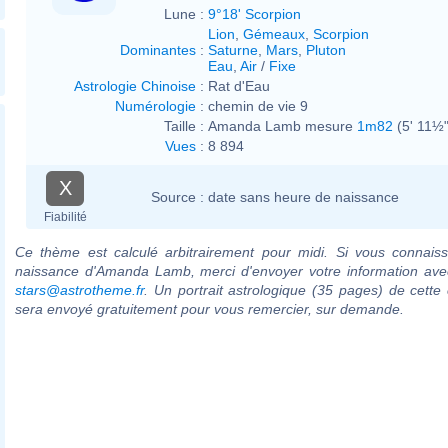
Lune :
9°18' Scorpion
Lion
,
Gémeaux
,
Scorpion
Dominantes
:
Saturne
,
Mars
,
Pluton
Eau
,
Air
/
Fixe
Astrologie Chinoise
:
Rat d'Eau
Numérologie
:
chemin de vie 9
Taille :
Amanda Lamb mesure
1m82
(5' 11½"
Vues
:
8 894
X
Source :
date sans heure de naissance
Fiabilité
Ce thème est calculé arbitrairement pour midi. Si vous connaiss
naissance d'Amanda Lamb, merci d'envoyer votre information ave
stars@astrotheme.fr
. Un portrait astrologique (35 pages) de cette 
sera envoyé gratuitement pour vous remercier, sur demande.