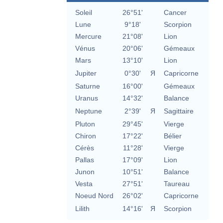
Soleil
26°51'
Cancer
Lune
9°18'
Scorpion
Mercure
21°08'
Lion
Vénus
20°06'
Gémeaux
Mars
13°10'
Lion
Jupiter
0°30'
Я
Capricorne
Saturne
16°00'
Gémeaux
Uranus
14°32'
Balance
Neptune
2°39'
Я
Sagittaire
Pluton
29°45'
Vierge
Chiron
17°22'
Bélier
Cérès
11°28'
Vierge
Pallas
17°09'
Lion
Junon
10°51'
Balance
Vesta
27°51'
Taureau
Noeud Nord
26°02'
Capricorne
Lilith
14°16'
Я
Scorpion