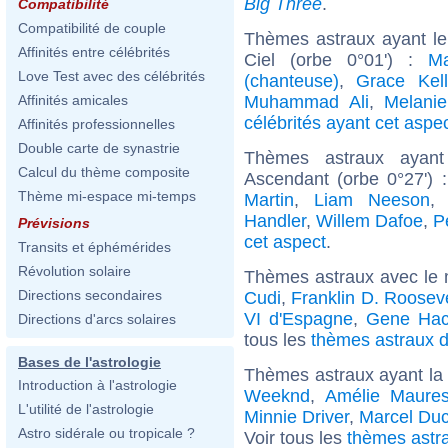
Big Three
.
Compatibilité
Compatibilité de couple
Thèmes astraux ayant le
Affinités entre célébrités
Ciel (orbe 0°01') :
M
Love Test avec des célébrités
(chanteuse)
,
Grace Kell
Muhammad Ali
,
Melanie
Affinités amicales
célébrités ayant cet aspe
Affinités professionnelles
Double carte de synastrie
Thèmes astraux ayant
Calcul du thème composite
Ascendant (orbe 0°27') 
Thème mi-espace mi-temps
Martin
,
Liam Neeson
Handler
,
Willem Dafoe
,
P
Prévisions
cet aspect
.
Transits et éphémérides
Révolution solaire
Thèmes astraux avec le 
Directions secondaires
Cudi
,
Franklin D. Rooseve
VI d'Espagne
,
Gene Ha
Directions d'arcs solaires
tous les
thèmes astraux d
Bases de l'astrologie
Thèmes astraux ayant la
Introduction à l'astrologie
Weeknd
,
Amélie Maure
L'utilité de l'astrologie
Minnie Driver
,
Marcel Du
Astro sidérale ou tropicale ?
Voir tous les
thèmes astra