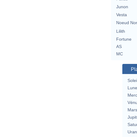
Junon
Vesta
Noeud No
Lilith
Fortune
AS
MC
Pl
Solei
Lun
Merc
Vén
Mar
Jupit
Satu
Uran