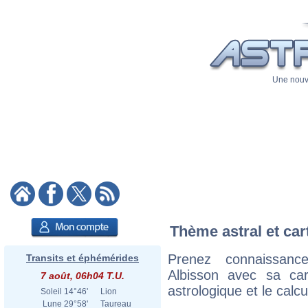
Une nouve
Thème astral et car
Prenez connaissan
Transits et éphémérides
Albisson avec sa cart
7 août, 06h04 T.U.
astrologique et le calc
Soleil
14°46'
Lion
Lune
29°58'
Taureau