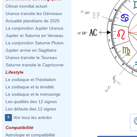
Climat mondial actuel
35'
24°
Uranus transite les Gémeaux
Actualité planétaire de 2025
12
La conjonction Jupiter Uranus
11°
14'
Jupiter et Saturne en Verseau
1
La conjonction Saturne Pluton
Jupiter arrive en Sagittaire
Uranus transite le Taureau
2
Saturne transite le Capricorne
Lifestyle
3
Le zodiaque et l'hésitation
Le zodiaque et la timidité
1°
49'
Le zodiaque et le mensonge
Les qualités des 12 signes
Les défauts des 12 signes
+
Voir tous les articles
Compatibilité
Astrologie et compatibilité