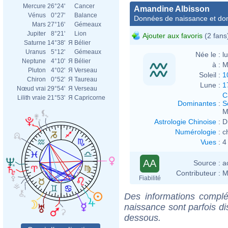
Mercure
26°24'
Cancer
Amandine Albisson
Vénus
0°27'
Balance
Données de naissance et dom
Mars
27°16'
Gémeaux
Jupiter
8°21'
Lion
Ajouter aux favoris
(2 fans
Saturne
14°38'
Я
Bélier
Uranus
5°12'
Gémeaux
Née le :
l
Neptune
4°10'
Я
Bélier
à :
M
Pluton
4°02'
Я
Verseau
Soleil :
1
Chiron
0°52'
Я
Taureau
Lune :
1
Nœud vrai
29°54'
Я
Verseau
C
Lilith vraie
21°53'
Я
Capricorne
Dominantes
:
S
M
Astrologie Chinoise
:
D
Numérologie
:
c
Vues
:
4
AA
Source :
a
Contributeur :
M
Fiabilité
Des informations complé
naissance sont parfois di
dessous.