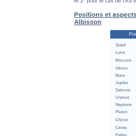
et 2° pour le cas de l'AS
Positions et aspect
Albisson
Pos
Soleil
Lune
Mercure
Vénus
Mars
Jupiter
Saturne
Uranus
Neptune
Pluton
Chiron
Cérès
Pallas