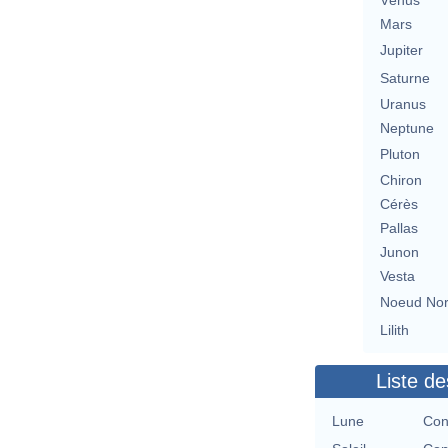
Vénus
Mars
Jupiter
Saturne
Uranus
Neptune
Pluton
Chiron
Cérès
Pallas
Junon
Vesta
Noeud No
Lilith
Liste de
Lune
Con