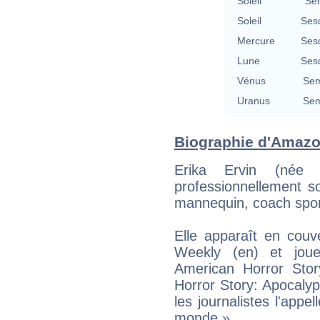
Soleil
Se
Soleil
Ses
Mercure
Ses
Lune
Ses
Vénus
Sem
Uranus
Sem
Biographie d'Amazon
Erika Ervin (née 
professionnellement 
mannequin, coach sport
Elle apparaît en couv
Weekly (en) et jou
American Horror Sto
Horror Story: Apocalyps
les journalistes l'app
monde ».