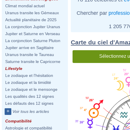
Climat mondial actuel
Chercher par
professi
Uranus transite les Gémeaux
Actualité planétaire de 2025
1 205 7
La conjonction Jupiter Uranus
Jupiter et Saturne en Verseau
La conjonction Saturne Pluton
Carte du ciel d'Ama
Jupiter arrive en Sagittaire
Uranus transite le Taureau
Sélectionnez u
Saturne transite le Capricorne
Lifestyle
51'
20°
Le zodiaque et l'hésitation
17'
24°
Le zodiaque et la timidité
Le zodiaque et le mensonge
Les qualités des 12 signes
50'
26°
Les défauts des 12 signes
37'
4°
+
Voir tous les articles
Compatibilité
35'
16°
Astrologie et compatibilité