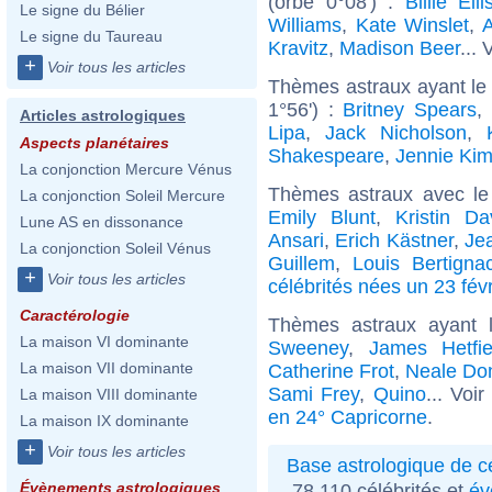
(orbe 0°08') :
Billie Eili
Le signe du Bélier
Williams
,
Kate Winslet
,
A
Le signe du Taureau
Kravitz
,
Madison Beer
... 
+
Voir tous les articles
Thèmes astraux ayant le
1°56') :
Britney Spears
,
Articles astrologiques
Lipa
,
Jack Nicholson
,
Aspects planétaires
Shakespeare
,
Jennie Ki
La conjonction Mercure Vénus
Thèmes astraux avec le
La conjonction Soleil Mercure
Emily Blunt
,
Kristin Da
Lune AS en dissonance
Ansari
,
Erich Kästner
,
Jea
La conjonction Soleil Vénus
Guillem
,
Louis Bertigna
+
Voir tous les articles
célébrités nées un 23 févr
Caractérologie
Thèmes astraux ayant 
La maison VI dominante
Sweeney
,
James Hetfie
La maison VII dominante
Catherine Frot
,
Neale Do
Sami Frey
,
Quino
... Voi
La maison VIII dominante
en 24° Capricorne
.
La maison IX dominante
+
Voir tous les articles
Base astrologique de cé
Évènements astrologiques
78 110 célébrités et
év