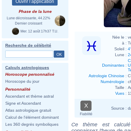
Phase de la lune
Lune décroissante, 44.22%
Dernier croissant
Mer. 12 août 17h37 T.U.
Née le :
v
à :
T
Recherche de célébrité
Soleil :
4
Lune :
2
C
Dominantes
:
U
Calculs astrologiques
T
Horoscope personnalisé
Astrologie Chinoise
:
C
Horoscope du jour
Numérologie
:
c
Taille :
A
Personnalité
Vues
:
1
Ascendant et thème astral
Signe et Ascendant
X
Source :
d
Atlas astrologique gratuit
Fiabilité
Calcul de l'élément dominant
Ce thème est calculé 
Les 360 degrés symboliques
connaissez l'heure de n