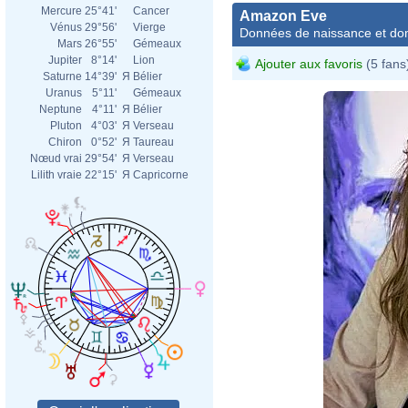
Mercure
25°41'
Cancer
Amazon Eve
Vénus
29°56'
Vierge
Données de naissance et dom
Mars
26°55'
Gémeaux
Jupiter
8°14'
Lion
Ajouter aux favoris
(5 fans
Saturne
14°39'
Я
Bélier
Uranus
5°11'
Gémeaux
Neptune
4°11'
Я
Bélier
Pluton
4°03'
Я
Verseau
Chiron
0°52'
Я
Taureau
Nœud vrai
29°54'
Я
Verseau
Lilith vraie
22°15'
Я
Capricorne