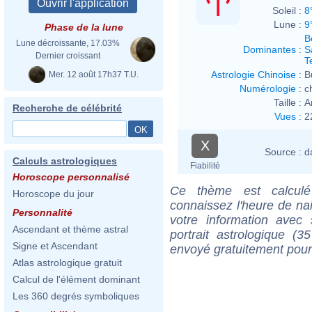
Soleil :
8
Lune :
9
Phase de la lune
B
Lune décroissante, 17.03%
Dominantes
:
S
Dernier croissant
T
Astrologie Chinoise
:
B
Mer. 12 août 17h37 T.U.
Numérologie
:
c
Taille :
A
Recherche de célébrité
Vues
:
2
X
Source :
d
Calculs astrologiques
Fiabilité
Horoscope personnalisé
Ce thème est calculé 
Horoscope du jour
connaissez l'heure de na
Personnalité
votre information ave
Ascendant et thème astral
portrait astrologique (
Signe et Ascendant
envoyé gratuitement pour
Atlas astrologique gratuit
Calcul de l'élément dominant
Les 360 degrés symboliques