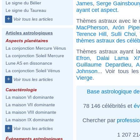
James
,
Serge Gainsbour
Le signe du Bélier
ayant cet aspect
.
Le signe du Taureau
+
Voir tous les articles
Thèmes astraux avec le 
MacPherson
,
Arón Pipe
Articles astrologiques
Terence Hill
,
Sulli Choi
,
thèmes astraux des céléb
Aspects planétaires
La conjonction Mercure Vénus
Thèmes astraux ayant l
La conjonction Soleil Mercure
Efron
,
Dalai Lama XI
Lune AS en dissonance
Guillaume Depardieu
,
A
Johnson
... Voir tous le
La conjonction Soleil Vénus
Vierge
.
+
Voir tous les articles
Caractérologie
Base astrologique de
La maison VI dominante
La maison VII dominante
78 146 célébrités et
év
La maison VIII dominante
Chercher par
professi
La maison IX dominante
+
Voir tous les articles
1 207 2
Évènements astrologiques