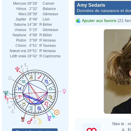
Mercure
29°26'
Cancer
Amy Sedaris
Vénus
2°32'
Balance
Données de naissance et dom
Mars
28°39'
Gémeaux
Jupiter
8°48'
Lion
Ajouter aux favoris
(21 fan
Saturne
14°36'
Я
Bélier
Uranus
5°15'
Gémeaux
Neptune
4°08'
Я
Bélier
Pluton
3°59'
Я
Verseau
Chiron
0°51'
Я
Taureau
Nœud vrai
29°51'
Я
Verseau
Lilith vraie
18°42'
Я
Capricorne
Née le :
m
à :
E