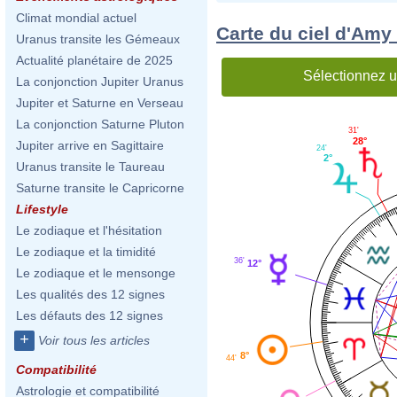
Climat mondial actuel
Carte du ciel d'Amy
Uranus transite les Gémeaux
Actualité planétaire de 2025
Sélectionnez u
La conjonction Jupiter Uranus
Jupiter et Saturne en Verseau
La conjonction Saturne Pluton
31'
28°
Jupiter arrive en Sagittaire
24'
2°
Uranus transite le Taureau
Saturne transite le Capricorne
Lifestyle
Le zodiaque et l'hésitation
Le zodiaque et la timidité
36'
12°
Le zodiaque et le mensonge
Les qualités des 12 signes
Les défauts des 12 signes
+
Voir tous les articles
8°
44'
Compatibilité
Astrologie et compatibilité