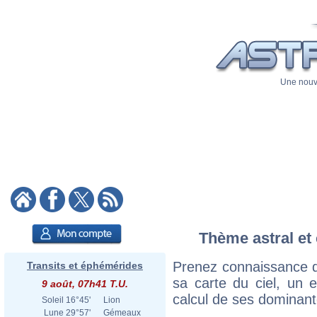
Une nouve
Thème astral et 
Prenez connaissance d
Transits et éphémérides
sa carte du ciel, un ex
9 août, 07h41 T.U.
calcul de ses dominant
Soleil
16°45'
Lion
Lune
29°57'
Gémeaux