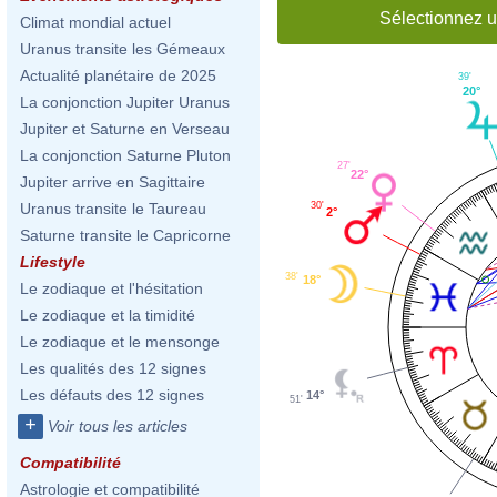
Sélectionnez u
Climat mondial actuel
Uranus transite les Gémeaux
Actualité planétaire de 2025
39'
20°
La conjonction Jupiter Uranus
Jupiter et Saturne en Verseau
La conjonction Saturne Pluton
27'
22°
Jupiter arrive en Sagittaire
30'
Uranus transite le Taureau
2°
Saturne transite le Capricorne
Lifestyle
38'
18°
Le zodiaque et l'hésitation
Le zodiaque et la timidité
Le zodiaque et le mensonge
Les qualités des 12 signes
Les défauts des 12 signes
14°
51'
+
Voir tous les articles
Compatibilité
Astrologie et compatibilité