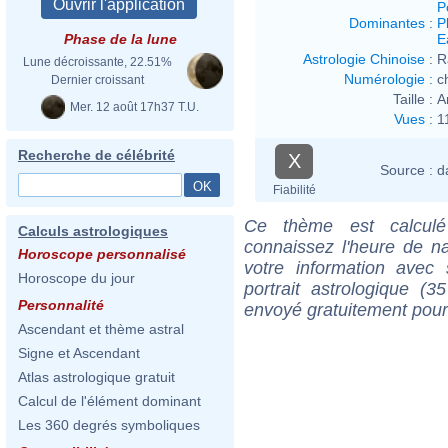
P
Dominantes
:
P
E
Phase de la lune
Astrologie Chinoise
:
R
Lune décroissante, 22.51%
Numérologie
:
c
Dernier croissant
Taille :
A
Mer. 12 août 17h37 T.U.
Vues
:
1
Recherche de célébrité
X
Source :
d
Fiabilité
Ce thème est calculé 
Calculs astrologiques
connaissez l'heure de n
Horoscope personnalisé
votre information ave
Horoscope du jour
portrait astrologique (
Personnalité
envoyé gratuitement pour
Ascendant et thème astral
Signe et Ascendant
Atlas astrologique gratuit
Calcul de l'élément dominant
Les 360 degrés symboliques