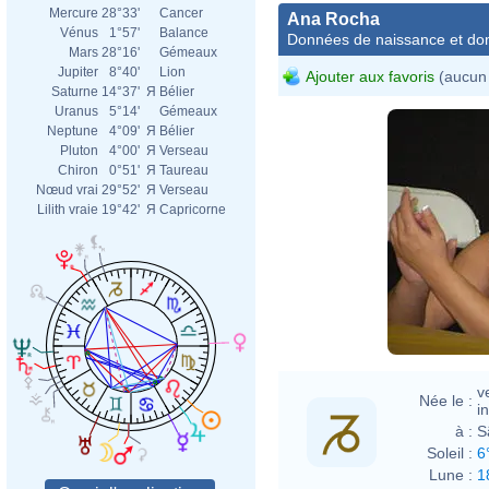
Mercure
28°33'
Cancer
Ana Rocha
Vénus
1°57'
Balance
Données de naissance et dom
Mars
28°16'
Gémeaux
Jupiter
8°40'
Lion
Ajouter aux favoris
(aucun 
Saturne
14°37'
Я
Bélier
Uranus
5°14'
Gémeaux
Neptune
4°09'
Я
Bélier
Pluton
4°00'
Я
Verseau
Chiron
0°51'
Я
Taureau
Nœud vrai
29°52'
Я
Verseau
Lilith vraie
19°42'
Я
Capricorne
v
Née le :
i
à :
S
Soleil :
6
Lune :
1