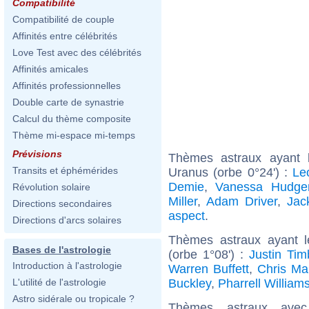
Compatibilité
Compatibilité de couple
Affinités entre célébrités
Love Test avec des célébrités
Affinités amicales
Affinités professionnelles
Double carte de synastrie
Calcul du thème composite
Thème mi-espace mi-temps
Prévisions
Thèmes astraux ayant 
Transits et éphémérides
Uranus (orbe 0°24') :
Le
Demie
,
Vanessa Hudge
Révolution solaire
Miller
,
Adam Driver
,
Jac
Directions secondaires
aspect
.
Directions d'arcs solaires
Thèmes astraux ayant 
Bases de l'astrologie
(orbe 1°08') :
Justin Tim
Introduction à l'astrologie
Warren Buffett
,
Chris Mar
Buckley
,
Pharrell William
L'utilité de l'astrologie
Astro sidérale ou tropicale ?
Thèmes astraux ave