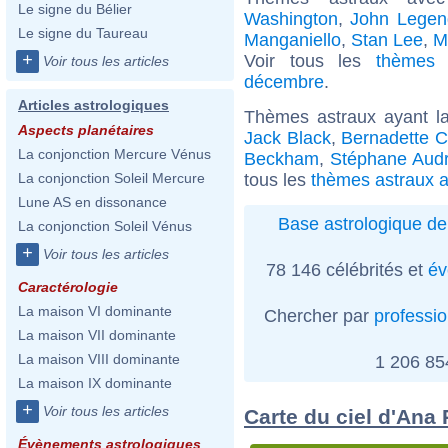
Le signe du Bélier
Washington
,
John Legen
Le signe du Taureau
Manganiello
,
Stan Lee
,
M
+
Voir tous les
thèmes 
Voir tous les articles
décembre
.
Articles astrologiques
Thèmes astraux ayant l
Aspects planétaires
Jack Black
,
Bernadette C
La conjonction Mercure Vénus
Beckham
,
Stéphane Aud
tous les
thèmes astraux a
La conjonction Soleil Mercure
Lune AS en dissonance
Base astrologique de
La conjonction Soleil Vénus
+
Voir tous les articles
78 146 célébrités et
év
Caractérologie
La maison VI dominante
Chercher par
professi
La maison VII dominante
La maison VIII dominante
1 206 8
La maison IX dominante
+
Voir tous les articles
Carte du ciel d'Ana
Évènements astrologiques