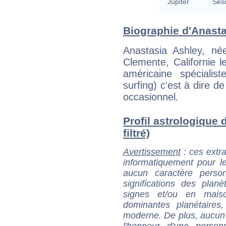
Jupiter
Ses
Biographie d'Anastas
Anastasia Ashley, né
Clemente, Californie l
américaine spéciali
surfing) c'est à dire 
occasionnel.
Profil astrologique 
filtré)
Avertissement
: ces extra
informatiquement pour le
aucun caractère perso
significations des pla
signes et/ou en maiso
dominantes planétaires,
moderne. De plus, aucun a