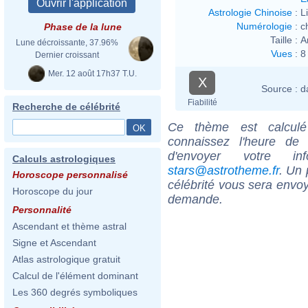
Astrologie Chinoise
:
L
Numérologie
:
c
Phase de la lune
Taille :
A
Lune décroissante, 37.96%
Vues
:
8
Dernier croissant
Mer. 12 août 17h37 T.U.
X
Source :
d
Fiabilité
Recherche de célébrité
Ce thème est calculé 
connaissez l'heure de 
d'envoyer votre i
Calculs astrologiques
stars@astrotheme.fr
. Un 
Horoscope personnalisé
célébrité vous sera envoy
Horoscope du jour
demande.
Personnalité
Ascendant et thème astral
Signe et Ascendant
Atlas astrologique gratuit
Calcul de l'élément dominant
Les 360 degrés symboliques