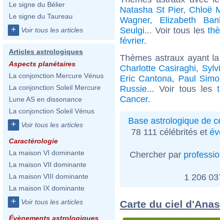
Le signe du Bélier
Natasha St Pier
,
Chloë 
Le signe du Taureau
Wagner
,
Elizabeth Ban
+
Seulgi
... Voir tous les
th
Voir tous les articles
février
.
Articles astrologiques
Thèmes astraux ayant l
Aspects planétaires
Charlotte Casiraghi
,
Sylv
La conjonction Mercure Vénus
Eric Cantona
,
Paul Simo
La conjonction Soleil Mercure
Russie
... Voir tous les
Cancer
.
Lune AS en dissonance
La conjonction Soleil Vénus
Base astrologique de cé
+
Voir tous les articles
78 111 célébrités et
év
Caractérologie
La maison VI dominante
Chercher par
professi
La maison VII dominante
1 206 0
La maison VIII dominante
La maison IX dominante
+
Voir tous les articles
Carte du ciel d'Ana
Évènements astrologiques