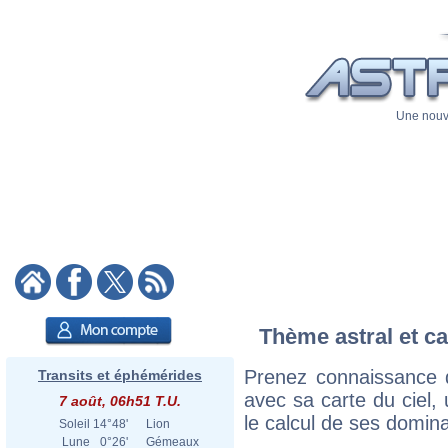
Une nouve
Thème astral et ca
Prenez connaissance d
Transits et éphémérides
avec sa carte du ciel, 
7 août, 06h51 T.U.
le calcul de ses domina
Soleil
14°48'
Lion
Lune
0°26'
Gémeaux