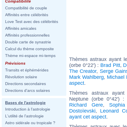
Compatibilité
Compatibilité de couple
Affinités entre célébrités
Love Test avec des célébrités
Affinités amicales
Affinités professionnelles
Double carte de synastrie
Calcul du thème composite
Thème mi-espace mi-temps
Thèmes astraux ayant l
Prévisions
(orbe 0°22') :
Brad Pitt
,
D
Transits et éphémérides
The Creator
,
Serge Gain
Mark Wahlberg
,
Michael 
Révolution solaire
aspect
.
Directions secondaires
Directions d'arcs solaires
Thèmes astraux ayant
Neptune (orbe 0°42') 
Bases de l'astrologie
Richard Gere
,
Sophia
Introduction à l'astrologie
Dostoïevski
,
Leonard C
L'utilité de l'astrologie
ayant cet aspect
.
Astro sidérale ou tropicale ?
Thèmes astraux avec l