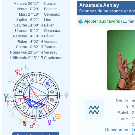
Mercure
26°27'
Cancer
Anastasia Ashley
Vénus
0°29'
Balance
Données de naissance et dom
Mars
27°18'
Gémeaux
Jupiter
8°21'
Lion
Ajouter aux favoris
(11 fan
Saturne
14°38'
Я
Bélier
Uranus
5°12'
Gémeaux
Neptune
4°10'
Я
Bélier
Pluton
4°02'
Я
Verseau
Chiron
0°52'
Я
Taureau
Nœud vrai
29°54'
Я
Verseau
Lilith vraie
21°51'
Я
Capricorne
Née le :
m
à :
S
Soleil :
2
Lune :
1
C
Dominantes
:
L
E