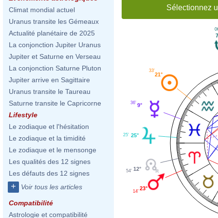
Sélectionnez u
Climat mondial actuel
Uranus transite les Gémeaux
0
Actualité planétaire de 2025
7
La conjonction Jupiter Uranus
Jupiter et Saturne en Verseau
La conjonction Saturne Pluton
33'
21°
Jupiter arrive en Sagittaire
Uranus transite le Taureau
Saturne transite le Capricorne
36'
9°
Lifestyle
Le zodiaque et l'hésitation
25°
25'
Le zodiaque et la timidité
Le zodiaque et le mensonge
Les qualités des 12 signes
12°
54'
Les défauts des 12 signes
+
Voir tous les articles
23°
14'
Compatibilité
Astrologie et compatibilité