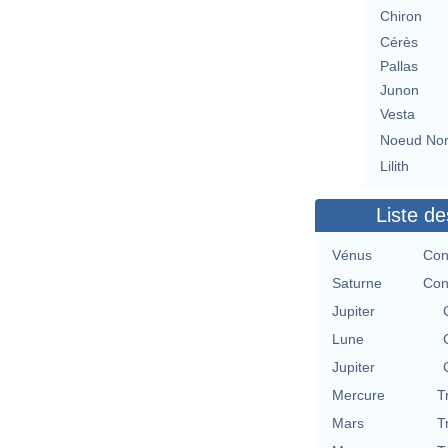
Chiron
Cérès
Pallas
Junon
Vesta
Noeud No
Lilith
Liste de
Vénus
Con
Saturne
Con
Jupiter
Lune
Jupiter
Mercure
T
Mars
T