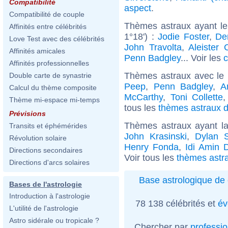
Compatibilité
aspect
.
Compatibilité de couple
Thèmes astraux ayant l
Affinités entre célébrités
1°18') :
Jodie Foster
,
De
Love Test avec des célébrités
John Travolta
,
Aleister 
Affinités amicales
Penn Badgley
... Voir les
c
Affinités professionnelles
Thèmes astraux avec le
Double carte de synastrie
Peep
,
Penn Badgley
,
A
Calcul du thème composite
McCarthy
,
Toni Collette
Thème mi-espace mi-temps
tous les
thèmes astraux d
Prévisions
Thèmes astraux ayant l
Transits et éphémérides
John Krasinski
,
Dylan 
Révolution solaire
Henry Fonda
,
Idi Amin 
Directions secondaires
Voir tous les
thèmes astr
Directions d'arcs solaires
Base astrologique de 
Bases de l'astrologie
Introduction à l'astrologie
78 138 célébrités et
év
L'utilité de l'astrologie
Astro sidérale ou tropicale ?
Chercher par
professi