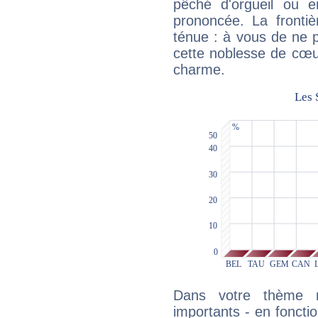
pêché d'orgueil ou e
prononcée. La frontièr
ténue : à vous de ne p
cette noblesse de cœur
charme.
Dans votre thème na
importants - en fonctio