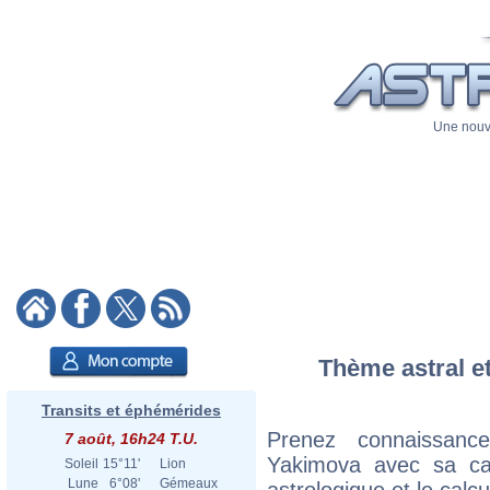
Une nouve
Thème astral et
Transits et éphémérides
Prenez connaissanc
7 août, 16h24 T.U.
Yakimova avec sa cart
Soleil
15°11'
Lion
Lune
6°08'
Gémeaux
astrologique et le calc