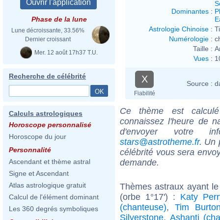
S
Dominantes
:
P
E
Phase de la lune
Astrologie Chinoise
:
T
Lune décroissante, 33.56%
Numérologie
:
c
Dernier croissant
Taille :
A
Mer. 12 août 17h37 T.U.
Vues
:
1
Recherche de célébrité
X
Source :
d
Fiabilité
Ce thème est calculé 
Calculs astrologiques
connaissez l'heure de n
Horoscope personnalisé
d'envoyer votre i
Horoscope du jour
stars@astrotheme.fr
. Un 
Personnalité
célébrité vous sera envoy
demande.
Ascendant et thème astral
Signe et Ascendant
Atlas astrologique gratuit
Thèmes astraux ayant le
(orbe 1°17') :
Katy Perr
Calcul de l'élément dominant
(chanteuse)
,
Tim Burto
Les 360 degrés symboliques
Silverstone
,
Ashanti (ch