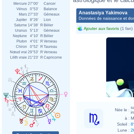
Mercure
27°00'
Cancer
Vénus
0°53'
Balance
Anastasiya Yakimova
Mars
27°33'
Gémeaux
Données de naissance et dom
Jupiter
8°26'
Lion
Saturne
14°38'
Я
Bélier
Ajouter aux favoris
(1 fan)
Uranus
5°13'
Gémeaux
Neptune
4°10'
Я
Bélier
Pluton
4°01'
Я
Verseau
Chiron
0°52'
Я
Taureau
Nœud vrai
29°53'
Я
Verseau
Lilith vraie
21°23'
Я
Capricorne
s
Née le :
i
à :
M
Soleil :
8
Lune :
2