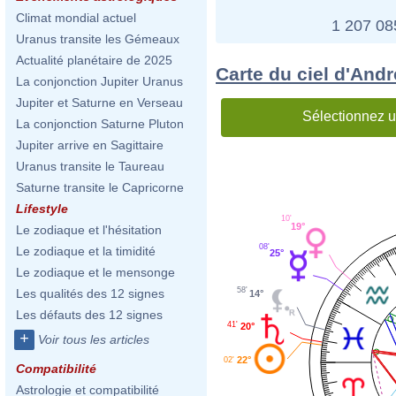
Climat mondial actuel
1 207 0
Uranus transite les Gémeaux
Actualité planétaire de 2025
Carte du ciel d'Andr
La conjonction Jupiter Uranus
Jupiter et Saturne en Verseau
Sélectionnez u
La conjonction Saturne Pluton
Jupiter arrive en Sagittaire
Uranus transite le Taureau
Saturne transite le Capricorne
Lifestyle
10'
19°
Le zodiaque et l'hésitation
08'
Le zodiaque et la timidité
25°
Le zodiaque et le mensonge
58'
Les qualités des 12 signes
14°
Les défauts des 12 signes
41'
20°
+
Voir tous les articles
22°
02'
Compatibilité
Astrologie et compatibilité