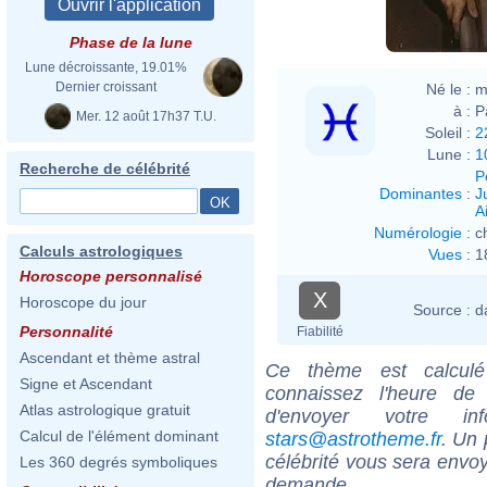
Carlo
Phase de la lune
Lune décroissante, 19.01%
Dernier croissant
Né le :
m
à :
P
Mer. 12 août 17h37 T.U.
Soleil :
2
Lune :
1
Recherche de célébrité
P
Dominantes
:
J
Ai
Numérologie
:
c
Calculs astrologiques
Vues
:
1
Horoscope personnalisé
X
Horoscope du jour
Source :
d
Personnalité
Fiabilité
Ascendant et thème astral
Ce thème est calculé 
Signe et Ascendant
connaissez l'heure de
Atlas astrologique gratuit
d'envoyer votre i
Calcul de l'élément dominant
stars@astrotheme.fr
. Un 
célébrité vous sera envoy
Les 360 degrés symboliques
demande.