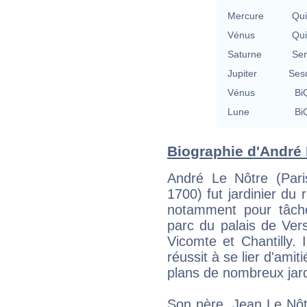
Mercure
Qu
Vénus
Qu
Saturne
Se
Jupiter
Ses
Vénus
BiQ
Lune
BiQ
Biographie d'André L
André Le Nôtre (Par
1700) fut jardinier du
notamment pour tâch
parc du palais de Vers
Vicomte et Chantilly. 
réussit à se lier d'amiti
plans de nombreux jard
Son père, Jean Le Nôtr