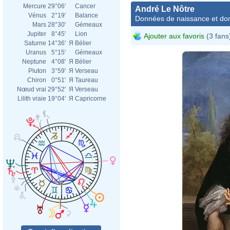
Mercure
29°06'
Cancer
André Le Nôtre
Vénus
2°19'
Balance
Données de naissance et dom
Mars
28°30'
Gémeaux
Jupiter
8°45'
Lion
Ajouter aux favoris
(3 fans
Saturne
14°36'
Я
Bélier
Uranus
5°15'
Gémeaux
Neptune
4°08'
Я
Bélier
Pluton
3°59'
Я
Verseau
Chiron
0°51'
Я
Taureau
Nœud vrai
29°52'
Я
Verseau
Lilith vraie
19°04'
Я
Capricorne