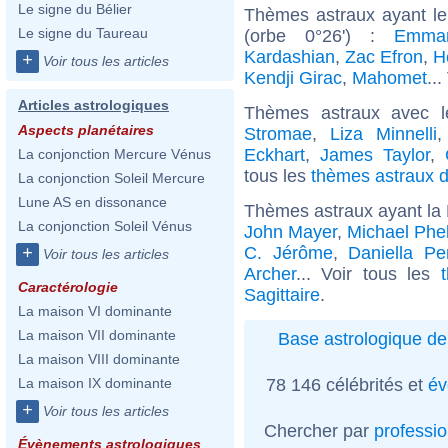
Le signe du Bélier
Thèmes astraux ayant le
Le signe du Taureau
(orbe 0°26') :
Emma
Kardashian
,
Zac Efron
,
H
+
Voir tous les articles
Kendji Girac
,
Mahomet
...
Articles astrologiques
Thèmes astraux avec 
Aspects planétaires
Stromae
,
Liza Minnelli
Eckhart
,
James Taylor
,
La conjonction Mercure Vénus
tous les
thèmes astraux d
La conjonction Soleil Mercure
Lune AS en dissonance
Thèmes astraux ayant la 
La conjonction Soleil Vénus
John Mayer
,
Michael Phe
C. Jérôme
,
Daniella Pe
+
Voir tous les articles
Archer
... Voir tous les
Caractérologie
Sagittaire
.
La maison VI dominante
La maison VII dominante
Base astrologique de
La maison VIII dominante
78 146 célébrités et
év
La maison IX dominante
+
Voir tous les articles
Chercher par
professi
Évènements astrologiques