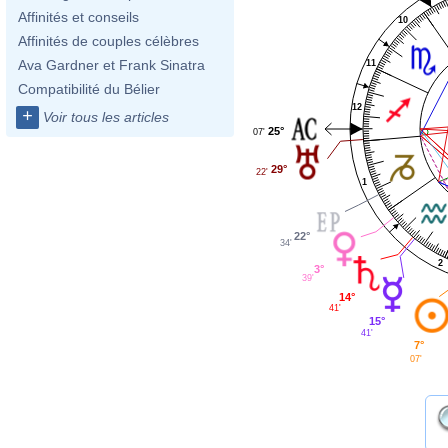
Affinités et conseils
10
Affinités de couples célèbres
Ava Gardner et Frank Sinatra
11
Compatibilité du Bélier
12
+
Voir tous les articles
25°
07'
29°
22'
1
22°
34'
2
3°
39'
14°
41'
15°
41'
7°
07'