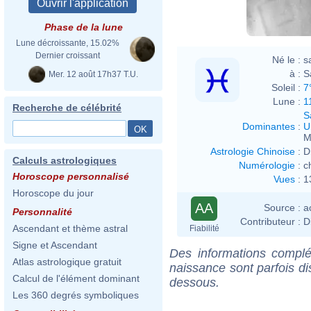
Agen
Phase de la lune
Lune décroissante, 15.02%
Dernier croissant
Né le :
s
à :
S
Mer. 12 août 17h37 T.U.
Soleil :
7
Lune :
1
Recherche de célébrité
S
Dominantes
:
U
M
Astrologie Chinoise
:
D
Calculs astrologiques
Numérologie
:
c
Horoscope personnalisé
Vues
:
1
Horoscope du jour
AA
Source :
a
Personnalité
Contributeur :
D
Ascendant et thème astral
Fiabilité
Signe et Ascendant
Des informations complé
Atlas astrologique gratuit
naissance sont parfois di
Calcul de l'élément dominant
dessous.
Les 360 degrés symboliques