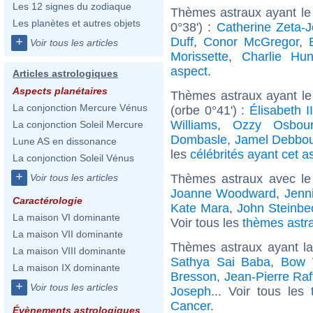
Les 12 signes du zodiaque
Thèmes astraux ayant le
Les planètes et autres objets
0°38') :
Catherine Zeta-
Duff
,
Conor McGregor
,
+
Voir tous les articles
Morissette
,
Charlie Hu
aspect
.
Articles astrologiques
Aspects planétaires
Thèmes astraux ayant le
La conjonction Mercure Vénus
(orbe 0°41') :
Élisabeth 
Williams
,
Ozzy Osbou
La conjonction Soleil Mercure
Dombasle
,
Jamel Debbo
Lune AS en dissonance
les
célébrités ayant cet a
La conjonction Soleil Vénus
+
Thèmes astraux avec le
Voir tous les articles
Joanne Woodward
,
Jenni
Caractérologie
Kate Mara
,
John Steinbe
La maison VI dominante
Voir tous les
thèmes astra
La maison VII dominante
Thèmes astraux ayant l
La maison VIII dominante
Sathya Sai Baba
,
Bow
La maison IX dominante
Bresson
,
Jean-Pierre Raf
+
Voir tous les articles
Joseph
... Voir tous les
Cancer
.
Évènements astrologiques