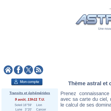
Une nouve
Thème astral et 
Prenez connaissance
Transits et éphémérides
avec sa carte du ciel, 
9 août, 13h11 T.U.
le calcul de ses domina
Soleil
16°59'
Lion
Lune
3°20'
Cancer