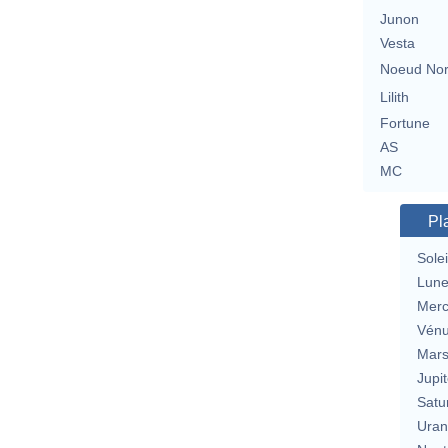
Junon
Vesta
Noeud No
Lilith
Fortune
AS
MC
Pl
Solei
Lun
Merc
Vén
Mar
Jupit
Satu
Uran