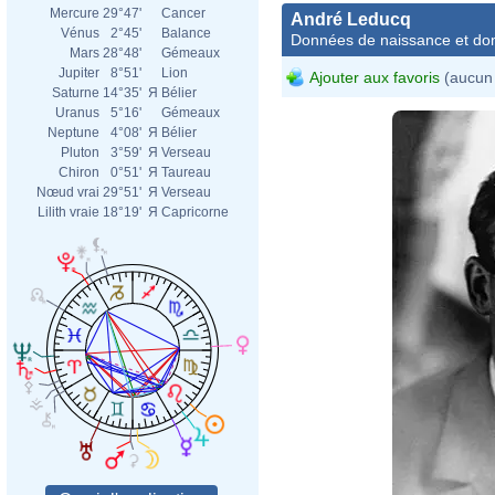
Mercure
29°47'
Cancer
André Leducq
Vénus
2°45'
Balance
Données de naissance et dom
Mars
28°48'
Gémeaux
Jupiter
8°51'
Lion
Ajouter aux favoris
(aucun 
Saturne
14°35'
Я
Bélier
Uranus
5°16'
Gémeaux
Neptune
4°08'
Я
Bélier
Pluton
3°59'
Я
Verseau
Chiron
0°51'
Я
Taureau
Nœud vrai
29°51'
Я
Verseau
Lilith vraie
18°19'
Я
Capricorne