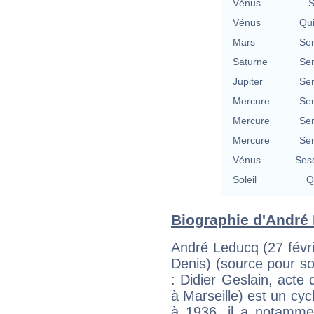
Vénus
S
Vénus
Qu
Mars
Se
Saturne
Se
Jupiter
Se
Mercure
Se
Mercure
Se
Mercure
Se
Vénus
Ses
Soleil
Q
Biographie d'André 
André Leducq (27 févr
Denis) (source pour s
: Didier Geslain, acte
à Marseille) est un cyc
à 1936, il a notamme