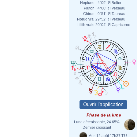
Neptune
4°09'
Я
Bélier
Pluton
4°00'
Я
Verseau
Chiron
0°51'
Я
Taureau
Nœud vrai
29°52'
Я
Verseau
Lilith vraie
20°04'
Я
Capricorne
Phase de la lune
Lune décroissante, 24.65%
Dernier croissant
Mer. 12 août 17h37 T.U.