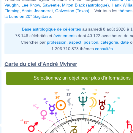
Vaughn
,
Lee Know
,
Saweetie
,
Milton Black (astrologue)
,
Hank Willi
Fleming
,
Anaïs Jeanneret
,
Galveston (Texas)
... Voir tous les
thèmes 
la Lune en 20° Sagittaire
.
Base astrologique de célébrités
au samedi 8 août 2026 à 
78 146 célébrités et
évènements
dont 40 122 avec heure de n
Chercher par
profession
,
aspect
,
position
,
catégorie
,
date
o
1 206 710 873 thèmes
consultés
Carte du ciel d'André Myhrer
Sélectionnez un objet pour plus d'informations
38'
53'
53'
27°
28'
39'
20°
13°
7°
20°
09'
45'
3°
0°
09'
7°
13'
25°