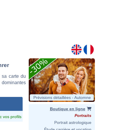
hrer
 sa carte du
es dominantes
Prévisions détaillées - Automne
Boutique en ligne
Portraits
c vos profils
Portrait astrologique
Étude carrière et vocation