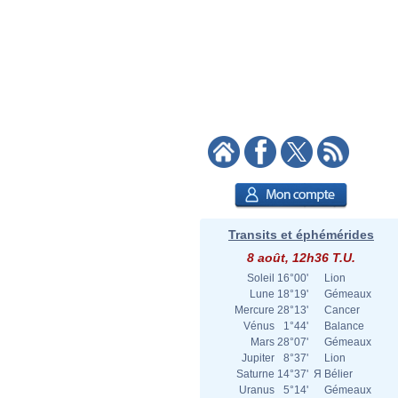
Transits et éphémérides
8 août, 12h36 T.U.
Soleil
16°00'
Lion
Lune
18°19'
Gémeaux
Mercure
28°13'
Cancer
Vénus
1°44'
Balance
Mars
28°07'
Gémeaux
Jupiter
8°37'
Lion
Saturne
14°37'
Я
Bélier
Uranus
5°14'
Gémeaux