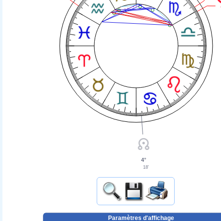
4°
18'
Paramètres d'affichage