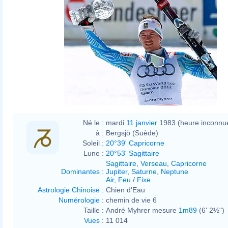
Né le :
mardi
11 janvier
1983 (heure inconnu
à :
Bergsjö (Suède)
Soleil :
20°39' Capricorne
Lune :
20°53' Sagittaire
Sagittaire
,
Verseau
,
Capricorne
Dominantes
:
Jupiter
,
Saturne
,
Neptune
Air
,
Feu
/
Fixe
Astrologie Chinoise
:
Chien d'Eau
Numérologie
:
chemin de vie 6
Taille :
André Myhrer mesure
1m89
(6' 2½")
Vues
:
11 014