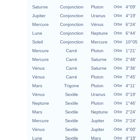
Saturne
Conjonction
Pluton
4°09'
Orbe
Jupiter
Conjonction
Uranus
4°19'
Orbe
Mercure
Conjonction
Vénus
6°24'
Orbe
Lune
Conjonction
Neptune
6°44'
Orbe
Soleil
Conjonction
Mercure
10°05
Orbe
Mercure
Carré
Pluton
1°21'
Orbe
Mercure
Carré
Saturne
2°48'
Orbe
Vénus
Carré
Saturne
3°36'
Orbe
Vénus
Carré
Pluton
7°45'
Orbe
Mars
Trigone
Pluton
4°11'
Orbe
Vénus
Sextile
Uranus
0°19'
Orbe
Neptune
Sextile
Pluton
1°46'
Orbe
Mars
Sextile
Neptune
2°24'
Orbe
Mercure
Sextile
Jupiter
2°24'
Orbe
Vénus
Sextile
Jupiter
4°00'
Orbe
Lune
Sextile
Mars
4°19'
Orbe