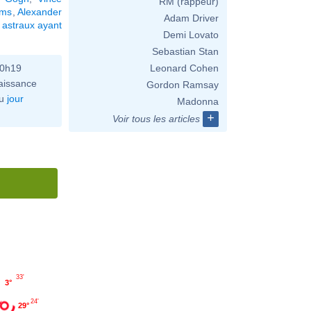
RM (rappeur)
ams
,
Alexander
Adam Driver
astraux ayant
Demi Lovato
Sebastian Stan
10h19
Leonard Cohen
aissance
Gordon Ramsay
u
jour
Madonna
+
Voir tous les articles
33'
3°
24'
29°