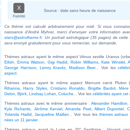
X
Source :
date sans heure de naissance
Fiabilité
Ce thème est calculé arbitrairement pour midi. Si vous connaiss
naissance d'André Myhrer, merci d'envoyer votre information ave
stars@astrotheme.fr
. Un portrait astrologique (35 pages) de cette 
sera envoyé gratuitement pour vous remercier, sur demande.
Thèmes astraux ayant le même aspect Vénus sextile Uranus (orbe
Eilish
,
Emma Watson
,
Gigi Hadid
,
Robin Williams
,
Kate Winslet
,
A
George Harrison
,
Lenny Kravitz
,
Madison Beer
... Voir les
célébr
aspect
.
Thèmes astraux ayant le même aspect Mercure carré Pluton (
Rihanna
,
Harry Styles
,
Cristiano Ronaldo
,
Brigitte Bardot
,
Mère
Delon
,
Björk
,
Lindsay Lohan
,
Coluche
... Voir les
célébrités ayant cet
Thèmes astraux avec le même anniversaire :
Alexander Hamilton
Kyle Richards
,
Jérôme Kerviel
,
Amanda Peet
,
Albert Dupontel
,
C
Yolanda Hadid
,
Jacqueline Maillan
... Voir tous les
thèmes astraux 
nées un 11 janvier
.
Thèmes astraux ayant la Lune en 20° Sagittaire :
Vincent va