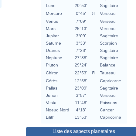
Lune
20°53'
Sagittaire
Mercure
0°45'
Я
Verseau
Vénus
7°09'
Verseau
Mars
25°13'
Verseau
Jupiter
3°09'
Sagittaire
Saturne
3°33'
Scorpion
Uranus
7°28'
Sagittaire
Neptune
27°38'
Sagittaire
Pluton
29°24'
Balance
Chiron
22°53'
Я
Taureau
Cérès
12°58'
Capricorne
Pallas
23°09'
Sagittaire
Junon
3°57'
Verseau
Vesta
11°48'
Poissons
Noeud Nord
4°18'
Cancer
Lilith
13°53'
Capricorne
Liste des aspects planétaires