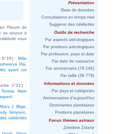
Présentation
Base de données
Consultations en temps réel
Suggérer des célébrités
ez l'heure de
Outils de recherche
c sa source à
célébrité vous
Par aspects astrologiques
Par positions astrologiques
Par profession, pays et date
 0°19') :
Billie
Par date de naissance
ishwarya Rai
,
Par anniversaire
(78 146)
ités ayant cet
Par taille
(36 779)
Informations et données
orbe 1°21') :
Par pays et catégories
 Teresa
,
Alain
 aspect
.
Anniversaires d'aujourd'hui
Dominantes planétaires
,
Mary J. Blige
,
ody Simpson
,
Positions planétaires
des célébrités
Focus thèmes astraux
Zinedine Zidane
n Gogh
,
Vince