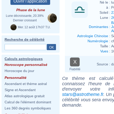
Né le :
l
à :
P
Phase de la lune
Soleil :
2
Lune décroissante, 20.39%
Lune :
2
Dernier croissant
B
Dominantes
:
J
Mer. 12 août 17h37 T.U.
Ai
Astrologie Chinoise
:
S
Recherche de célébrité
Numérologie
:
c
Taille :
A
Vues
:
1
Calculs astrologiques
X
Source :
d
Horoscope personnalisé
Fiabilité
Horoscope du jour
Personnalité
Ce thème est calculé 
connaissez l'heure de 
Ascendant et thème astral
d'envoyer votre i
Signe et Ascendant
stars@astrotheme.fr
. Un 
Atlas astrologique gratuit
célébrité vous sera envoy
Calcul de l'élément dominant
demande.
Les 360 degrés symboliques