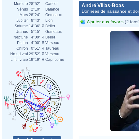
Mercure
28°52'
Cancer
André Villas-Boas
Vénus
2°10'
Balance
Données de naissance et dom
Mars
28°24'
Gémeaux
Jupiter
8°43'
Lion
Ajouter aux favoris
(2 fans
Saturne
14°36'
Я
Bélier
Uranus
5°15'
Gémeaux
Neptune
4°09'
Я
Bélier
Pluton
4°00'
Я
Verseau
Chiron
0°51'
Я
Taureau
Nœud vrai
29°52'
Я
Verseau
Lilith vraie
19°19'
Я
Capricorne