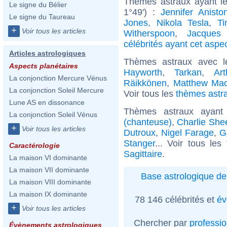
Thèmes astraux ayant le
Le signe du Bélier
1°49') :
Jennifer Anisto
Le signe du Taureau
Jones
,
Nikola Tesla
,
Ti
+
Voir tous les articles
Witherspoon
,
Jacques 
célébrités ayant cet aspe
Articles astrologiques
Thèmes astraux avec l
Aspects planétaires
Hayworth
,
Tarkan
,
Art
La conjonction Mercure Vénus
Räikkönen
,
Matthew Mac
La conjonction Soleil Mercure
Voir tous les
thèmes astra
Lune AS en dissonance
Thèmes astraux ayant
La conjonction Soleil Vénus
(chanteuse)
,
Charlie She
+
Voir tous les articles
Dutroux
,
Nigel Farage
,
G
Stanger
... Voir tous les
Caractérologie
Sagittaire
.
La maison VI dominante
La maison VII dominante
Base astrologique de
La maison VIII dominante
La maison IX dominante
78 146 célébrités et
év
+
Voir tous les articles
Chercher par
professi
Évènements astrologiques