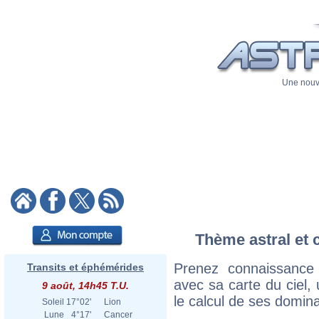
Une nouve
Thème astral et 
Prenez connaissance
Transits et éphémérides
avec sa carte du ciel, 
9 août, 14h45 T.U.
le calcul de ses domina
Soleil
17°02'
Lion
Lune
4°17'
Cancer