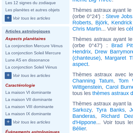
Les 12 signes du zodiaque
Thèmes astraux ayant le
Les planètes et autres objets
(orbe 0°24') :
Steve Jobs
+
Voir tous les articles
Roberts
,
Björk
,
Kendric
Chris Martin
... Voir les
cé
Articles astrologiques
Thèmes astraux ayant le
Aspects planétaires
(orbe 0°47') :
Brad Pit
La conjonction Mercure Vénus
Hendrix
,
Drew Barrymor
La conjonction Soleil Mercure
(chanteuse)
,
Margaret T
Lune AS en dissonance
aspect
.
La conjonction Soleil Vénus
Thèmes astraux avec l
+
Voir tous les articles
Channing Tatum
,
Tom W
Caractérologie
Wittgenstein
,
Carol Burne
La maison VI dominante
tous les
thèmes astraux d
La maison VII dominante
Thèmes astraux ayant la 
La maison VIII dominante
Sarkozy
,
Tyra Banks
,
J
La maison IX dominante
Banderas
,
Richard De
+
d'Hippone
... Voir tous l
Voir tous les articles
Bélier
.
Évènements astrologiques