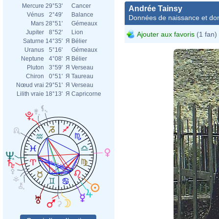
Mercure
29°53'
Cancer
Andrée Tainsy
Vénus
2°49'
Balance
Données de naissance et dom
Mars
28°51'
Gémeaux
Jupiter
8°52'
Lion
Ajouter aux favoris
(1 fan)
Saturne
14°35'
Я
Bélier
Uranus
5°16'
Gémeaux
Neptune
4°08'
Я
Bélier
Pluton
3°59'
Я
Verseau
Chiron
0°51'
Я
Taureau
Nœud vrai
29°51'
Я
Verseau
Lilith vraie
18°13'
Я
Capricorne