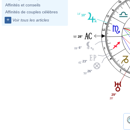
10
Affinités et conseils
Affinités de couples célèbres
14'
10°
11
+
Voir tous les articles
12
28°
55'
6°
1
09'
23°
41'
2
26°
50'
29°
20'