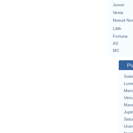
Junon
Vesta
Noeud No
Lilith
Fortune
AS
MC
Pl
Solei
Lun
Merc
Vén
Mar
Jupit
Satu
Uran