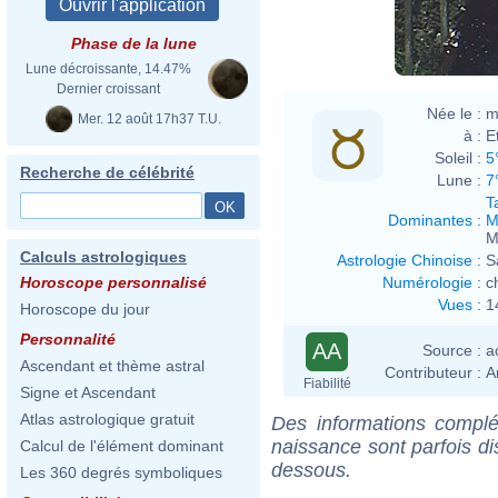
Phase de la lune
Lune décroissante, 14.47%
Dernier croissant
Née le :
m
Mer. 12 août 17h37 T.U.
à :
E
Soleil :
5
Recherche de célébrité
Lune :
7
T
Dominantes
:
M
M
Calculs astrologiques
Astrologie Chinoise
:
S
Numérologie
:
c
Horoscope personnalisé
Vues
:
1
Horoscope du jour
Personnalité
AA
Source :
a
Ascendant et thème astral
Contributeur :
A
Fiabilité
Signe et Ascendant
Atlas astrologique gratuit
Des informations complé
naissance sont parfois di
Calcul de l'élément dominant
dessous.
Les 360 degrés symboliques