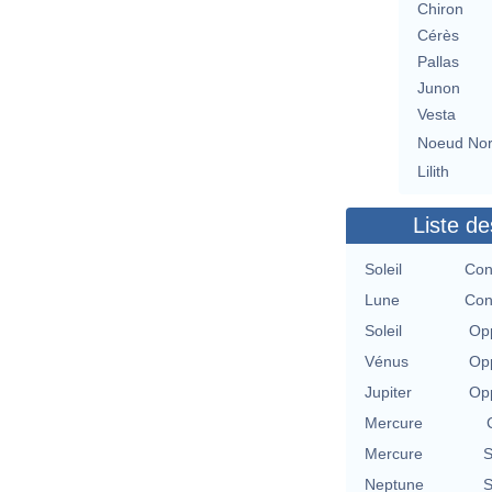
Chiron
Cérès
Pallas
Junon
Vesta
Noeud No
Lilith
Liste de
Soleil
Con
Lune
Con
Soleil
Opp
Vénus
Opp
Jupiter
Opp
Mercure
Mercure
S
Neptune
S