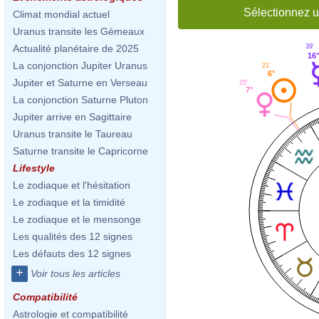
Sélectionnez u
Climat mondial actuel
Uranus transite les Gémeaux
39'
Actualité planétaire de 2025
16
La conjonction Jupiter Uranus
21'
6°
Jupiter et Saturne en Verseau
25'
7°
La conjonction Saturne Pluton
Jupiter arrive en Sagittaire
Uranus transite le Taureau
Saturne transite le Capricorne
Lifestyle
Le zodiaque et l'hésitation
Le zodiaque et la timidité
Le zodiaque et le mensonge
Les qualités des 12 signes
Les défauts des 12 signes
+
Voir tous les articles
Compatibilité
Astrologie et compatibilité