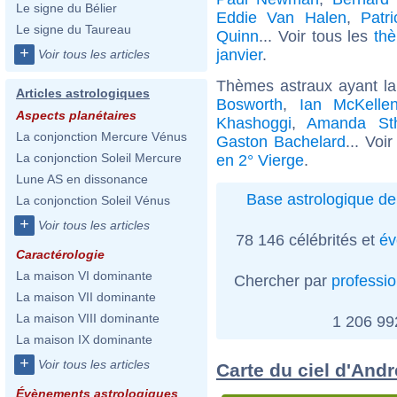
Le signe du Bélier
Eddie Van Halen
,
Patr
Le signe du Taureau
Quinn
... Voir tous les
thè
+
janvier
.
Voir tous les articles
Thèmes astraux ayant la
Articles astrologiques
Bosworth
,
Ian McKelle
Aspects planétaires
Khashoggi
,
Amanda St
La conjonction Mercure Vénus
Gaston Bachelard
... Voi
La conjonction Soleil Mercure
en 2° Vierge
.
Lune AS en dissonance
Base astrologique de
La conjonction Soleil Vénus
+
Voir tous les articles
78 146 célébrités et
év
Caractérologie
La maison VI dominante
Chercher par
professi
La maison VII dominante
La maison VIII dominante
1 206 9
La maison IX dominante
+
Voir tous les articles
Carte du ciel d'Andr
Évènements astrologiques