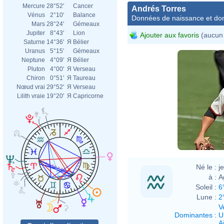
Mercure
28°52'
Cancer
Andrés Torres
Vénus
2°10'
Balance
Données de naissance et dom
Mars
28°24'
Gémeaux
Jupiter
8°43'
Lion
Ajouter aux favoris
(aucun 
Saturne
14°36'
Я
Bélier
Uranus
5°15'
Gémeaux
Neptune
4°09'
Я
Bélier
Pluton
4°00'
Я
Verseau
Chiron
0°51'
Я
Taureau
Nœud vrai
29°52'
Я
Verseau
Lilith vraie
19°20'
Я
Capricorne
Né le :
j
à :
A
Soleil :
6
Lune :
2
V
Dominantes
:
U
Ai