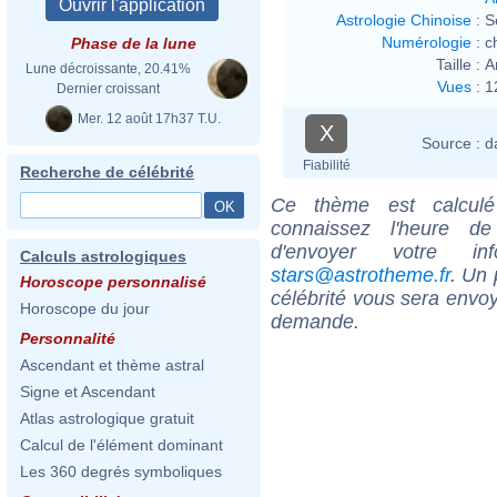
Astrologie Chinoise
:
S
Numérologie
:
c
Phase de la lune
Taille :
A
Lune décroissante, 20.41%
Vues
:
1
Dernier croissant
Mer. 12 août 17h37 T.U.
X
Source :
d
Fiabilité
Recherche de célébrité
Ce thème est calculé 
connaissez l'heure de
d'envoyer votre i
Calculs astrologiques
stars@astrotheme.fr
. Un 
Horoscope personnalisé
célébrité vous sera envoy
Horoscope du jour
demande.
Personnalité
Ascendant et thème astral
Signe et Ascendant
Atlas astrologique gratuit
Calcul de l'élément dominant
Les 360 degrés symboliques