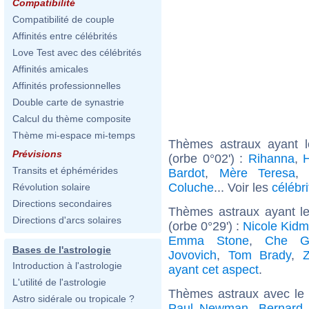
Compatibilité
Compatibilité de couple
Affinités entre célébrités
Love Test avec des célébrités
Affinités amicales
Affinités professionnelles
Double carte de synastrie
Calcul du thème composite
Thème mi-espace mi-temps
Thèmes astraux ayant 
Prévisions
(orbe 0°02') :
Rihanna
,
H
Transits et éphémérides
Bardot
,
Mère Teresa
Coluche
... Voir les
célébr
Révolution solaire
Directions secondaires
Thèmes astraux ayant l
Directions d'arcs solaires
(orbe 0°29') :
Nicole Kid
Emma Stone
,
Che G
Bases de l'astrologie
Jovovich
,
Tom Brady
,
Introduction à l'astrologie
ayant cet aspect
.
L'utilité de l'astrologie
Thèmes astraux avec le
Astro sidérale ou tropicale ?
Paul Newman
,
Bernard 