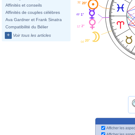
31'
20°
Affinités et conseils
Affinités de couples célèbres
1°
49'
Ava Gardner et Frank Sinatra
2°
Compatibilité du Bélier
12'
+
Voir tous les articles
20°
04'
Afficher les aspec
Afficher les aspe