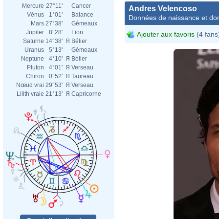
Mercure
27°11'
Cancer
Andres Velencoso
Vénus
1°01'
Balance
Données de naissance et dom
Mars
27°38'
Gémeaux
Jupiter
8°28'
Lion
Ajouter aux favoris
(4 fans
Saturne
14°38'
Я
Bélier
Uranus
5°13'
Gémeaux
Neptune
4°10'
Я
Bélier
Pluton
4°01'
Я
Verseau
Chiron
0°52'
Я
Taureau
Nœud vrai
29°53'
Я
Verseau
Lilith vraie
21°13'
Я
Capricorne