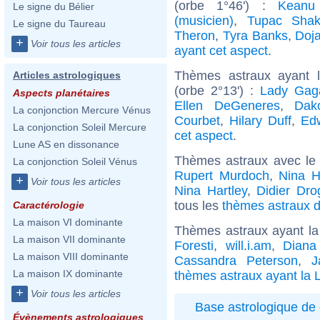
(orbe 1°46') :
Keanu
Le signe du Bélier
(musicien)
,
Tupac Shak
Le signe du Taureau
Theron
,
Tyra Banks
,
Doj
+
Voir tous les articles
ayant cet aspect
.
Thèmes astraux ayant 
Articles astrologiques
(orbe 2°13') :
Lady Gag
Aspects planétaires
Ellen DeGeneres
,
Dak
La conjonction Mercure Vénus
Courbet
,
Hilary Duff
,
Ed
La conjonction Soleil Mercure
cet aspect
.
Lune AS en dissonance
Thèmes astraux avec le
La conjonction Soleil Vénus
Rupert Murdoch
,
Nina 
+
Voir tous les articles
Nina Hartley
,
Didier Dro
tous les
thèmes astraux d
Caractérologie
La maison VI dominante
Thèmes astraux ayant la
La maison VII dominante
Foresti
,
will.i.am
,
Diana
La maison VIII dominante
Cassandra Peterson
,
J
La maison IX dominante
thèmes astraux ayant la 
+
Voir tous les articles
Base astrologique de 
Évènements astrologiques