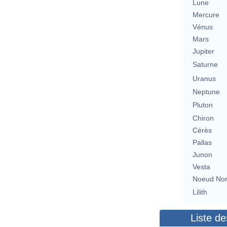
Lune
Mercure
Vénus
Mars
Jupiter
Saturne
Uranus
Neptune
Pluton
Chiron
Cérès
Pallas
Junon
Vesta
Noeud No
Lilith
Liste de