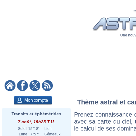
Une nouve
Thème astral et ca
Prenez connaissance d
Transits et éphémérides
avec sa carte du ciel, 
7 août, 19h25 T.U.
le calcul de ses domina
Soleil
15°18'
Lion
Lune
7°57'
Gémeaux