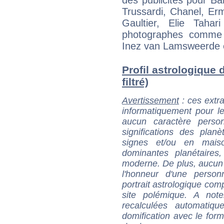
des publicités pour B
Trussardi, Chanel, Er
Gaultier, Elie Tahar
photographes comme T
Inez van Lamsweerde 
Profil astrologique 
filtré)
Avertissement
: ces extra
informatiquement pour le
aucun caractère perso
significations des pla
signes et/ou en maiso
dominantes planétaires,
moderne. De plus, aucun a
l'honneur d'une personn
portrait astrologique com
site polémique. A note
recalculées automatiq
domification avec le form