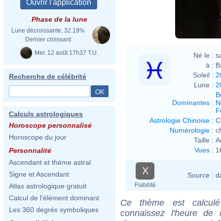
Phase de la lune
Lune décroissante, 32.19%
Dernier croissant
Mer. 12 août 17h37 T.U.
Né le :
s
à :
B
Soleil :
2
Recherche de célébrité
Lune :
2
B
Dominantes
:
N
F
Calculs astrologiques
Astrologie Chinoise
:
C
Horoscope personnalisé
Numérologie
:
c
Horoscope du jour
Taille :
A
Vues
:
1
Personnalité
Ascendant et thème astral
X
Signe et Ascendant
Source :
d
Fiabilité
Atlas astrologique gratuit
Calcul de l'élément dominant
Ce thème est calculé 
Les 360 degrés symboliques
connaissez l'heure de 