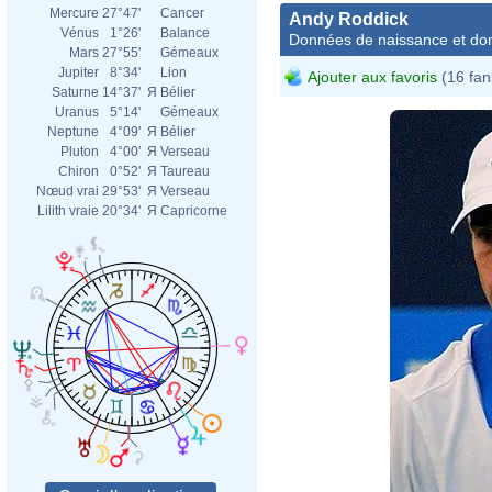
Mercure
27°47'
Cancer
Andy Roddick
Vénus
1°26'
Balance
Données de naissance et dom
Mars
27°55'
Gémeaux
Jupiter
8°34'
Lion
Ajouter aux favoris
(16 fan
Saturne
14°37'
Я
Bélier
Uranus
5°14'
Gémeaux
Neptune
4°09'
Я
Bélier
Pluton
4°00'
Я
Verseau
Chiron
0°52'
Я
Taureau
Nœud vrai
29°53'
Я
Verseau
Lilith vraie
20°34'
Я
Capricorne