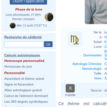
Phase de la lune
Lune décroissante, 27.69%
Dernier croissant
Mer. 12 août 17h37 T.U.
Né le :
l
à :
O
Recherche de célébrité
Soleil :
6
Lune :
2
B
Dominantes
:
S
Calculs astrologiques
T
Horoscope personnalisé
Astrologie Chinoise
:
C
Horoscope du jour
Numérologie
:
c
Personnalité
Taille :
A
Vues
:
3
Ascendant et thème astral
Signe et Ascendant
X
Atlas astrologique gratuit
Source :
d
Fiabilité
Calcul de l'élément dominant
Les 360 degrés symboliques
Ce thème est calculé 