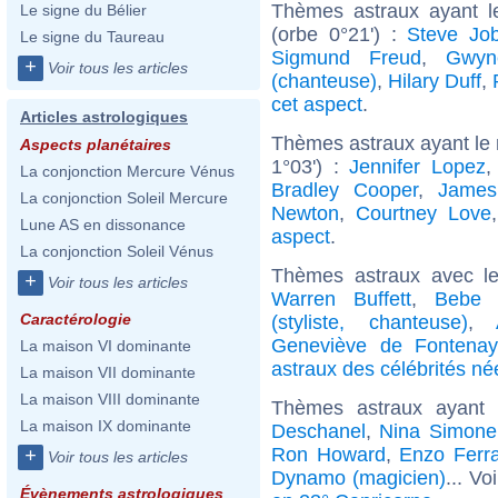
Thèmes astraux ayant l
Le signe du Bélier
(orbe 0°21') :
Steve Jo
Le signe du Taureau
Sigmund Freud
,
Gwyn
+
Voir tous les articles
(chanteuse)
,
Hilary Duff
,
cet aspect
.
Articles astrologiques
Thèmes astraux ayant le m
Aspects planétaires
1°03') :
Jennifer Lopez
La conjonction Mercure Vénus
Bradley Cooper
,
James
La conjonction Soleil Mercure
Newton
,
Courtney Love
Lune AS en dissonance
aspect
.
La conjonction Soleil Vénus
Thèmes astraux avec l
+
Voir tous les articles
Warren Buffett
,
Bebe 
Caractérologie
(styliste, chanteuse)
,
Geneviève de Fontenay
La maison VI dominante
astraux des célébrités né
La maison VII dominante
La maison VIII dominante
Thèmes astraux ayant
La maison IX dominante
Deschanel
,
Nina Simone
Ron Howard
,
Enzo Ferra
+
Voir tous les articles
Dynamo (magicien)
... Vo
Évènements astrologiques