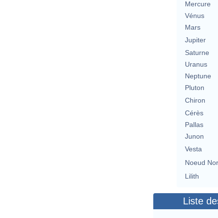
Mercure
Vénus
Mars
Jupiter
Saturne
Uranus
Neptune
Pluton
Chiron
Cérès
Pallas
Junon
Vesta
Noeud No
Lilith
Liste de