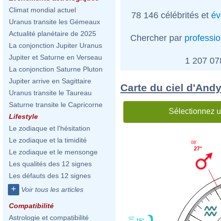
Climat mondial actuel
78 146 célébrités et
év
Uranus transite les Gémeaux
Actualité planétaire de 2025
Chercher par
professi
La conjonction Jupiter Uranus
Jupiter et Saturne en Verseau
1 207 0
La conjonction Saturne Pluton
Jupiter arrive en Sagittaire
Carte du ciel d'And
Uranus transite le Taureau
Saturne transite le Capricorne
Sélectionnez u
Lifestyle
Le zodiaque et l'hésitation
Le zodiaque et la timidité
08'
27°
Le zodiaque et le mensonge
Les qualités des 12 signes
Les défauts des 12 signes
+
Voir tous les articles
Compatibilité
Astrologie et compatibilité
02'
15°