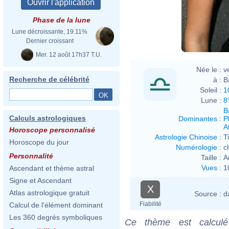
Phase de la lune
Lune décroissante, 19.11%
Dernier croissant
Mer. 12 août 17h37 T.U.
Née le :
v
Recherche de célébrité
à :
B
Soleil :
1
Lune :
8
B
Calculs astrologiques
Dominantes
:
P
Ai
Horoscope personnalisé
Astrologie Chinoise
:
T
Horoscope du jour
Numérologie
:
c
Personnalité
Taille :
A
Vues
:
1
Ascendant et thème astral
Signe et Ascendant
X
Atlas astrologique gratuit
Source :
d
Fiabilité
Calcul de l'élément dominant
Les 360 degrés symboliques
Ce thème est calculé 