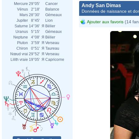
Mercure
29°05'
Cancer
Andy San Dimas
Vénus
2°18'
Balance
Données de naissance et dom
Mars
28°30'
Gémeaux
Jupiter
8°45'
Lion
Ajouter aux favoris
(14 fan
Saturne
14°36'
Я
Bélier
Uranus
5°15'
Gémeaux
Neptune
4°08'
Я
Bélier
Pluton
3°59'
Я
Verseau
Chiron
0°51'
Я
Taureau
Nœud vrai
29°52'
Я
Verseau
Lilith vraie
19°05'
Я
Capricorne