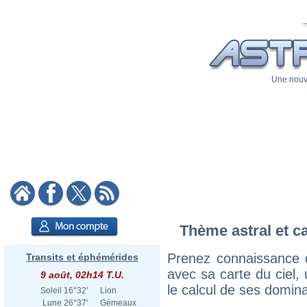
Une nouve
Thème astral et c
Prenez connaissance 
Transits et éphémérides
avec sa carte du ciel, 
9 août, 02h14 T.U.
le calcul de ses domina
Soleil
16°32'
Lion
Lune
26°37'
Gémeaux