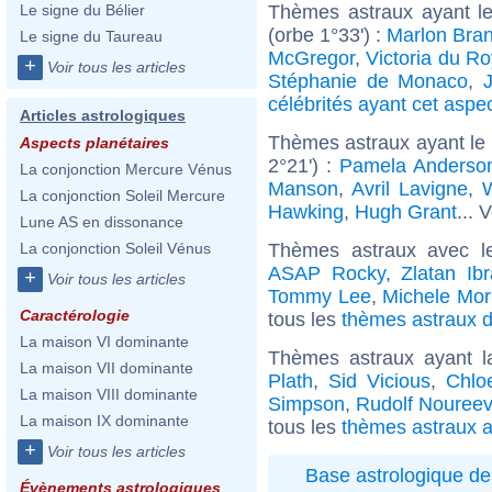
Thèmes astraux ayant le
Le signe du Bélier
(orbe 1°33') :
Marlon Bra
Le signe du Taureau
McGregor
,
Victoria du R
+
Voir tous les articles
Stéphanie de Monaco
,
célébrités ayant cet aspe
Articles astrologiques
Thèmes astraux ayant le
Aspects planétaires
2°21') :
Pamela Anderso
La conjonction Mercure Vénus
Manson
,
Avril Lavigne
,
W
La conjonction Soleil Mercure
Hawking
,
Hugh Grant
... 
Lune AS en dissonance
Thèmes astraux avec l
La conjonction Soleil Vénus
ASAP Rocky
,
Zlatan Ib
+
Voir tous les articles
Tommy Lee
,
Michele Mor
Caractérologie
tous les
thèmes astraux d
La maison VI dominante
Thèmes astraux ayant 
La maison VII dominante
Plath
,
Sid Vicious
,
Chlo
La maison VIII dominante
Simpson
,
Rudolf Nouree
La maison IX dominante
tous les
thèmes astraux a
+
Voir tous les articles
Base astrologique de
Évènements astrologiques