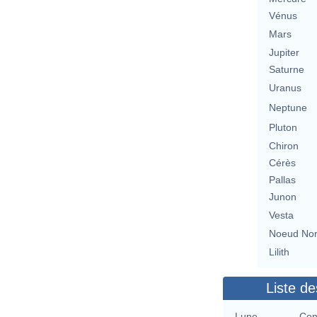
Vénus
Mars
Jupiter
Saturne
Uranus
Neptune
Pluton
Chiron
Cérès
Pallas
Junon
Vesta
Noeud No
Lilith
Liste de
Lune
Con