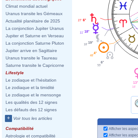
Climat mondial actuel
Uranus transite les Gémeaux
6°
Actualité planétaire de 2025
27'
La conjonction Jupiter Uranus
18°
11'
Jupiter et Saturne en Verseau
19°
La conjonction Saturne Pluton
18'
Jupiter arrive en Sagittaire
4°
48'
Uranus transite le Taureau
6°
Saturne transite le Capricorne
55'
Lifestyle
Le zodiaque et l'hésitation
13°
Le zodiaque et la timidité
16'
Le zodiaque et le mensonge
Les qualités des 12 signes
Les défauts des 12 signes
+
Voir tous les articles
Compatibilité
Afficher les aspec
Afficher les aspe
Astrologie et compatibilité