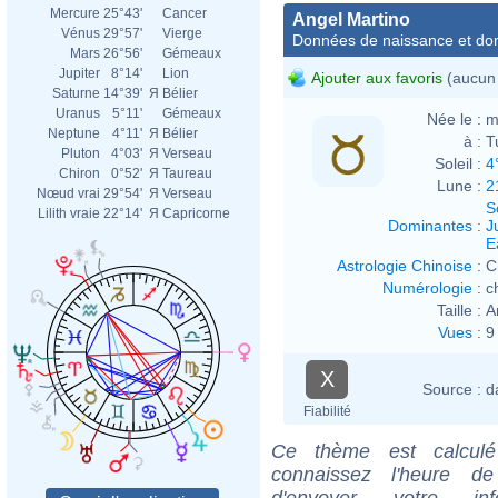
Mercure
25°43'
Cancer
Angel Martino
Vénus
29°57'
Vierge
Données de naissance et dom
Mars
26°56'
Gémeaux
Jupiter
8°14'
Lion
Ajouter aux favoris
(aucun 
Saturne
14°39'
Я
Bélier
Uranus
5°11'
Gémeaux
Née le :
m
Neptune
4°11'
Я
Bélier
à :
T
Pluton
4°03'
Я
Verseau
Soleil :
4
Chiron
0°52'
Я
Taureau
Lune :
2
Nœud vrai
29°54'
Я
Verseau
S
Lilith vraie
22°14'
Я
Capricorne
Dominantes
:
J
E
Astrologie Chinoise
:
C
Numérologie
:
c
Taille :
A
Vues
:
9
X
Source :
d
Fiabilité
Ce thème est calculé 
connaissez l'heure de
d'envoyer votre i