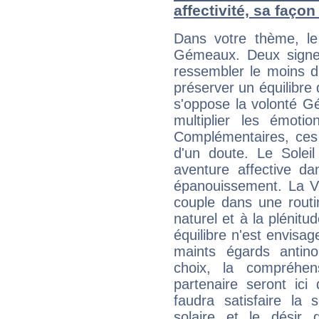
affectivité, sa faço
Dans votre thème, le
Gémeaux. Deux signe
ressembler le moins 
préserver un équilibre 
s'oppose la volonté G
multiplier les émoti
Complémentaires, ces
d'un doute. Le Soleil T
aventure affective d
épanouissement. La V
couple dans une routi
naturel et à la plénitu
équilibre n'est envisa
maints égards antin
choix, la compréhen
partenaire seront ici
faudra satisfaire la 
solaire et le désir 