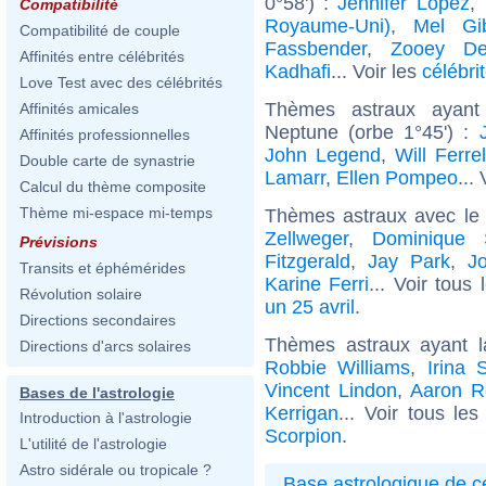
0°58') :
Jennifer Lopez
,
Compatibilité
Royaume-Uni)
,
Mel Gi
Compatibilité de couple
Fassbender
,
Zooey De
Affinités entre célébrités
Kadhafi
... Voir les
célébri
Love Test avec des célébrités
Thèmes astraux ayant
Affinités amicales
Neptune (orbe 1°45') :
Affinités professionnelles
John Legend
,
Will Ferrel
Double carte de synastrie
Lamarr
,
Ellen Pompeo
...
Calcul du thème composite
Thème mi-espace mi-temps
Thèmes astraux avec le
Zellweger
,
Dominique 
Prévisions
Fitzgerald
,
Jay Park
,
Jo
Transits et éphémérides
Karine Ferri
... Voir tous
Révolution solaire
un 25 avril
.
Directions secondaires
Thèmes astraux ayant 
Directions d'arcs solaires
Robbie Williams
,
Irina 
Vincent Lindon
,
Aaron R
Bases de l'astrologie
Kerrigan
... Voir tous le
Introduction à l'astrologie
Scorpion
.
L'utilité de l'astrologie
Astro sidérale ou tropicale ?
Base astrologique de cé