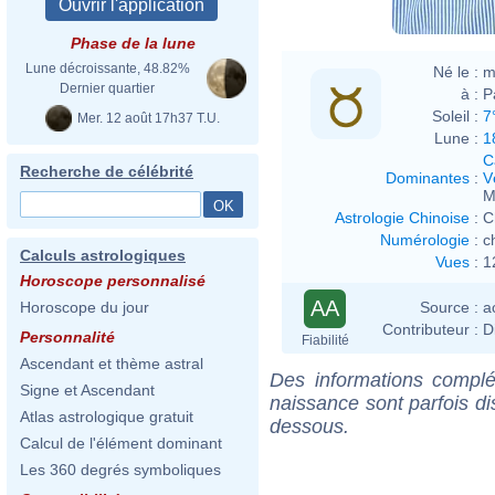
Phase de la lune
Lune décroissante, 48.82%
Né le :
m
Dernier quartier
à :
P
Soleil :
7
Mer. 12 août 17h37 T.U.
Lune :
1
C
Recherche de célébrité
Dominantes
:
V
M
Astrologie Chinoise
:
C
Numérologie
:
c
Calculs astrologiques
Vues
:
1
Horoscope personnalisé
AA
Source :
a
Horoscope du jour
Contributeur :
D
Personnalité
Fiabilité
Ascendant et thème astral
Des informations complé
Signe et Ascendant
naissance sont parfois di
Atlas astrologique gratuit
dessous.
Calcul de l'élément dominant
Les 360 degrés symboliques