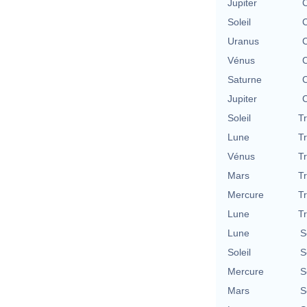
Jupiter
C
Soleil
C
Uranus
C
Vénus
C
Saturne
C
Jupiter
C
Soleil
T
Lune
T
Vénus
T
Mars
T
Mercure
T
Lune
T
Lune
S
Soleil
S
Mercure
S
Mars
S