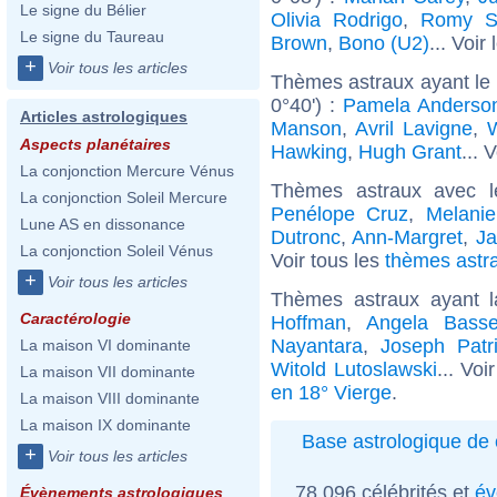
Le signe du Bélier
Olivia Rodrigo
,
Romy S
Le signe du Taureau
Brown
,
Bono (U2)
... Voir
+
Voir tous les articles
Thèmes astraux ayant le
0°40') :
Pamela Anderso
Articles astrologiques
Manson
,
Avril Lavigne
,
W
Aspects planétaires
Hawking
,
Hugh Grant
... 
La conjonction Mercure Vénus
Thèmes astraux avec 
La conjonction Soleil Mercure
Penélope Cruz
,
Melanie
Lune AS en dissonance
Dutronc
,
Ann-Margret
,
Ja
La conjonction Soleil Vénus
Voir tous les
thèmes astra
+
Voir tous les articles
Thèmes astraux ayant 
Caractérologie
Hoffman
,
Angela Basse
Nayantara
,
Joseph Patr
La maison VI dominante
Witold Lutoslawski
... Voi
La maison VII dominante
en 18° Vierge
.
La maison VIII dominante
La maison IX dominante
Base astrologique de 
+
Voir tous les articles
78 096 célébrités et
év
Évènements astrologiques