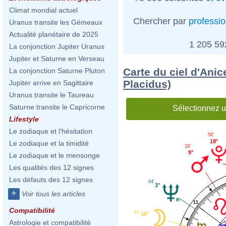
Climat mondial actuel
Chercher par
professi
Uranus transite les Gémeaux
Actualité planétaire de 2025
1 205 5
La conjonction Jupiter Uranus
Jupiter et Saturne en Verseau
Carte du ciel d'Anic
La conjonction Saturne Pluton
Placidus)
Jupiter arrive en Sagittaire
Uranus transite le Taureau
Saturne transite le Capricorne
Sélectionnez u
Lifestyle
Le zodiaque et l'hésitation
50'
18°
Le zodiaque et la timidité
33'
9°
Le zodiaque et le mensonge
Les qualités des 12 signes
Les défauts des 12 signes
04'
3°
+
Voir tous les articles
11
Compatibilité
41'
18°
Astrologie et compatibilité