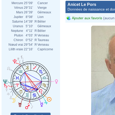
Mercure
25°09'
Cancer
Anicet Le Pors
Vénus
29°31'
Vierge
Données de naissance et dom
Mars
26°39'
Gémeaux
Jupiter
8°08'
Lion
Ajouter aux favoris
(aucun 
Saturne
14°39'
Я
Bélier
Uranus
5°10'
Gémeaux
Neptune
4°11'
Я
Bélier
Pluton
4°03'
Я
Verseau
Chiron
0°52'
Я
Taureau
Nœud vrai
29°54'
Я
Verseau
Lilith vraie
22°16'
Capricorne