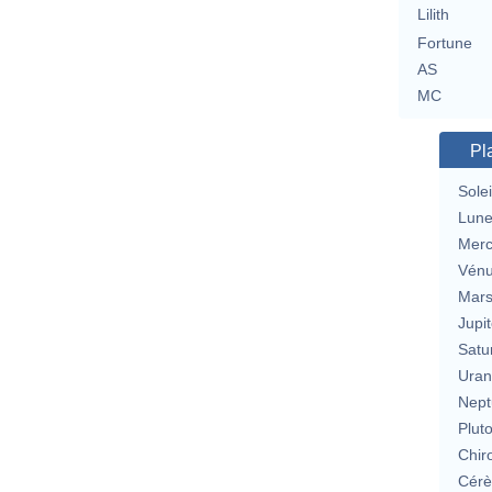
Lilith
Fortune
AS
MC
Pl
Solei
Lun
Merc
Vén
Mar
Jupit
Satu
Uran
Nept
Plut
Chir
Cérè