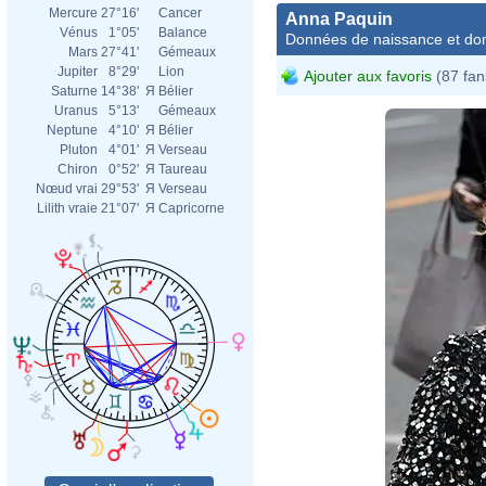
Mercure
27°16'
Cancer
Anna Paquin
Vénus
1°05'
Balance
Données de naissance et dom
Mars
27°41'
Gémeaux
Jupiter
8°29'
Lion
Ajouter aux favoris
(87 fan
Saturne
14°38'
Я
Bélier
Uranus
5°13'
Gémeaux
Neptune
4°10'
Я
Bélier
Pluton
4°01'
Я
Verseau
Chiron
0°52'
Я
Taureau
Nœud vrai
29°53'
Я
Verseau
Lilith vraie
21°07'
Я
Capricorne