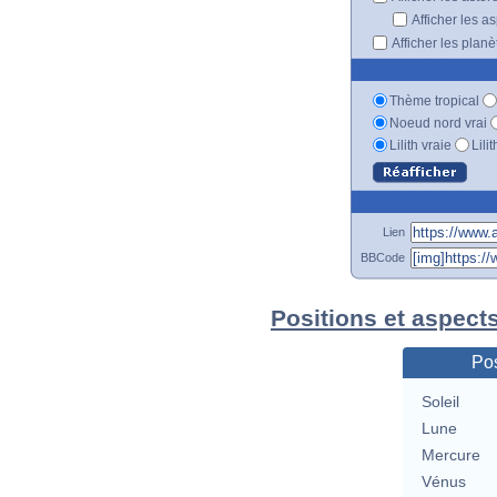
Afficher les a
Afficher les plan
Thème tropical
Noeud nord vrai
Lilith vraie
Lili
Lien
BBCode
Positions et aspect
Pos
Soleil
Lune
Mercure
Vénus