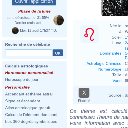
Phase de la lune
Lune décroissante, 31.55%
Dernier croissant
Née le :
s
Mer. 12 août 17h37 T.U.
à :
W
Soleil :
1
Lune :
2
Recherche de célébrité
L
Dominantes
:
S
F
Astrologie Chinoise
:
C
Calculs astrologiques
Numérologie
:
c
Horoscope personnalisé
Taille :
A
Horoscope du jour
Vues
:
6
Personnalité
X
Ascendant et thème astral
Source :
d
Signe et Ascendant
Fiabilité
Atlas astrologique gratuit
Ce thème est calculé 
Calcul de l'élément dominant
connaissez l'heure de na
Les 360 degrés symboliques
votre information ave