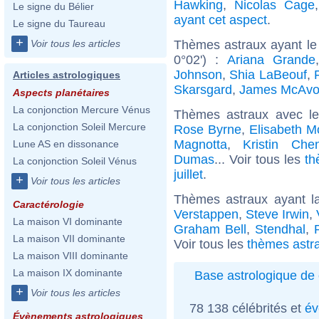
Hawking
,
Nicolas Cage
Le signe du Bélier
ayant cet aspect
.
Le signe du Taureau
+
Thèmes astraux ayant le 
Voir tous les articles
0°02') :
Ariana Grande
Johnson
,
Shia LaBeouf
,
Articles astrologiques
Skarsgard
,
James McAvo
Aspects planétaires
La conjonction Mercure Vénus
Thèmes astraux avec l
La conjonction Soleil Mercure
Rose Byrne
,
Elisabeth M
Magnotta
,
Kristin Che
Lune AS en dissonance
Dumas
... Voir tous les
th
La conjonction Soleil Vénus
juillet
.
+
Voir tous les articles
Thèmes astraux ayant l
Caractérologie
Verstappen
,
Steve Irwin
,
La maison VI dominante
Graham Bell
,
Stendhal
,
La maison VII dominante
Voir tous les
thèmes astra
La maison VIII dominante
La maison IX dominante
Base astrologique de 
+
Voir tous les articles
78 138 célébrités et
év
Évènements astrologiques