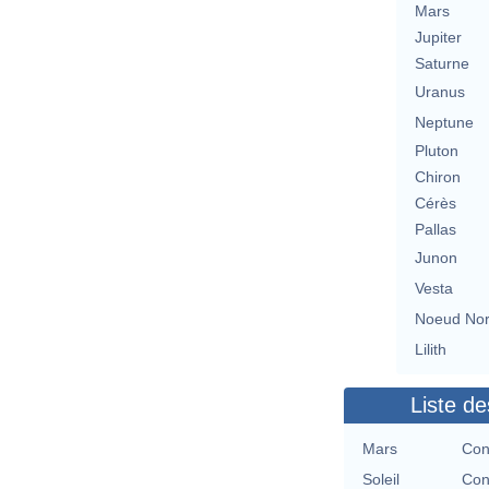
Mars
Jupiter
Saturne
Uranus
Neptune
Pluton
Chiron
Cérès
Pallas
Junon
Vesta
Noeud No
Lilith
Liste de
Mars
Con
Soleil
Con