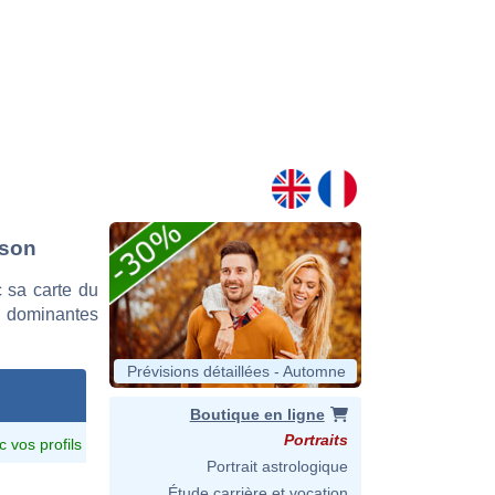
wson
 sa carte du
es dominantes
Prévisions détaillées - Automne
Boutique en ligne
Portraits
c vos profils
Portrait astrologique
Étude carrière et vocation