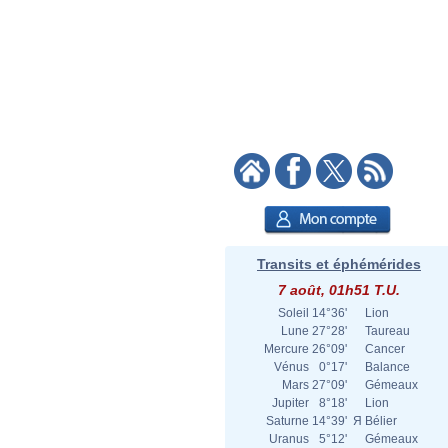
Transits et éphémérides
7 août, 01h51 T.U.
Soleil
14°36'
Lion
Lune
27°28'
Taureau
Mercure
26°09'
Cancer
Vénus
0°17'
Balance
Mars
27°09'
Gémeaux
Jupiter
8°18'
Lion
Saturne
14°39'
Я
Bélier
Uranus
5°12'
Gémeaux