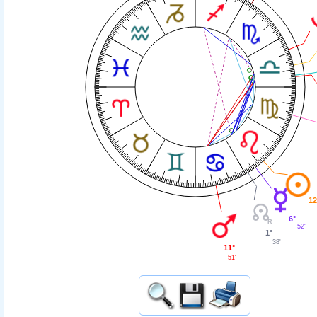
12
6°
52'
1°
38'
11°
51'