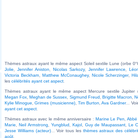
Thèmes astraux ayant le même aspect Soleil sextile Lune (orbe 0°
Jolie
,
Jennifer Aniston
,
Nicolas Sarkozy
,
Jennifer Lawrence
,
Léon
Victoria Beckham
,
Matthew McConaughey
,
Nicole Scherzinger
,
Hil
les
célébrités ayant cet aspect
.
Thèmes astraux ayant le même aspect Mercure sextile Jupiter (
Megan Fox
,
Meghan de Sussex
,
Sigmund Freud
,
Brigitte Macron
,
N
Kylie Minogue
,
Grimes (musicienne)
,
Tim Burton
,
Ava Gardner
... Vo
ayant cet aspect
.
Thèmes astraux avec le même anniversaire :
Marine Le Pen
,
Abbé 
Marie
,
Neil Armstrong
,
Yungblud
,
Kajol
,
Guy de Maupassant
,
Le C
Jesse Williams (acteur)
... Voir tous les
thèmes astraux des célébri
août
.