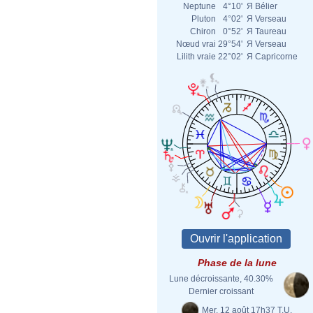
Neptune
4°10'
Я
Bélier
Pluton
4°02'
Я
Verseau
Chiron
0°52'
Я
Taureau
Nœud vrai
29°54'
Я
Verseau
Lilith vraie
22°02'
Я
Capricorne
Phase de la lune
Lune décroissante, 40.30%
Dernier croissant
Mer. 12 août 17h37 T.U.