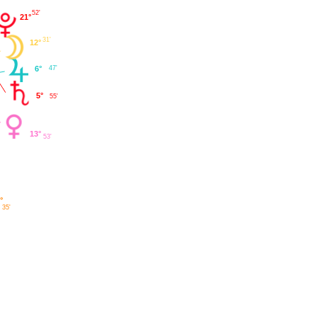
52'
21°
31'
12°
47'
6°
5°
55'
13°
53'
°
35'