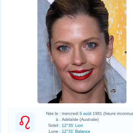
Anna_Rawson.jpg
Tabercil
talk
Anna_Rawson.jpg
Née le :
mercredi
5 août
1981 (heure inconnu
à :
Adélaïde (Australie)
Soleil :
12°35' Lion
Lune :
12°31' Balance