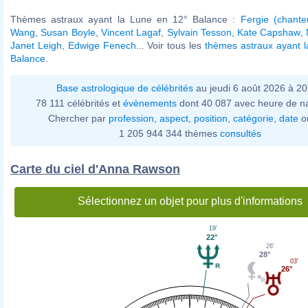
Thèmes astraux ayant la Lune en 12° Balance :
Fergie (chante
Wang
,
Susan Boyle
,
Vincent Lagaf
,
Sylvain Tesson
,
Kate Capshaw
,
Janet Leigh
,
Edwige Fenech
... Voir tous les
thèmes astraux ayant 
Balance
.
Base astrologique de célébrités
au jeudi 6 août 2026 à 2
78 111 célébrités et
évènements
dont 40 087 avec heure de n
Chercher par
profession
,
aspect
,
position
,
catégorie
,
date
o
1 205 944 344 thèmes
consultés
Carte du ciel d'Anna Rawson
Sélectionnez un objet pour plus d'informations
19'
22°
26'
28°
03'
26°