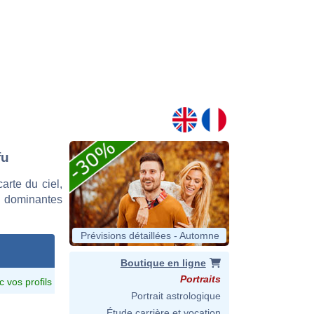
fu
rte du ciel,
s dominantes
Prévisions détaillées - Automne
Boutique en ligne
Portraits
c vos profils
Portrait astrologique
Étude carrière et vocation