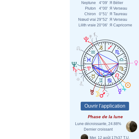
Neptune
4°09'
Я
Bélier
Pluton
4°00'
Я
Verseau
Chiron
0°51'
Я
Taureau
Nœud vrai
29°52'
Я
Verseau
Lilith vraie
20°06'
Я
Capricorne
Phase de la lune
Lune décroissante, 24.88%
Dernier croissant
Mer. 12 août 17h37 T.U.