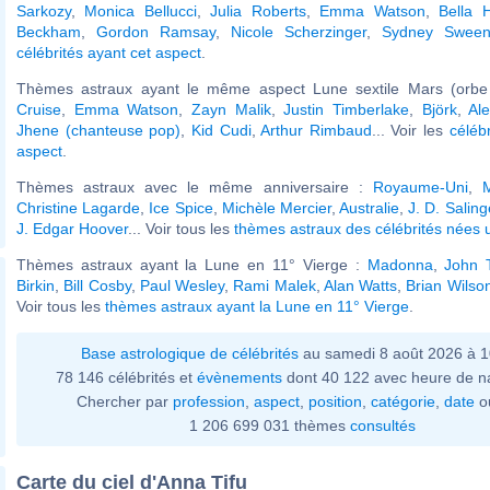
Sarkozy
,
Monica Bellucci
,
Julia Roberts
,
Emma Watson
,
Bella 
Beckham
,
Gordon Ramsay
,
Nicole Scherzinger
,
Sydney Sween
célébrités ayant cet aspect
.
Thèmes astraux ayant le même aspect Lune sextile Mars (orbe
Cruise
,
Emma Watson
,
Zayn Malik
,
Justin Timberlake
,
Björk
,
Al
Jhene (chanteuse pop)
,
Kid Cudi
,
Arthur Rimbaud
... Voir les
céléb
aspect
.
Thèmes astraux avec le même anniversaire :
Royaume-Uni
,
M
Christine Lagarde
,
Ice Spice
,
Michèle Mercier
,
Australie
,
J. D. Saling
J. Edgar Hoover
... Voir tous les
thèmes astraux des célébrités nées u
Thèmes astraux ayant la Lune en 11° Vierge :
Madonna
,
John T
Birkin
,
Bill Cosby
,
Paul Wesley
,
Rami Malek
,
Alan Watts
,
Brian Wilso
Voir tous les
thèmes astraux ayant la Lune en 11° Vierge
.
Base astrologique de célébrités
au samedi 8 août 2026 à 
78 146 célébrités et
évènements
dont 40 122 avec heure de n
Chercher par
profession
,
aspect
,
position
,
catégorie
,
date
o
1 206 699 031 thèmes
consultés
Carte du ciel d'Anna Tifu