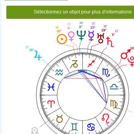
Sélectionnez un objet pour plus d'informations
36'
32'
23'
32'
3°
23°
44'
6°
19°
10°
12'
5°
21'
10
18°