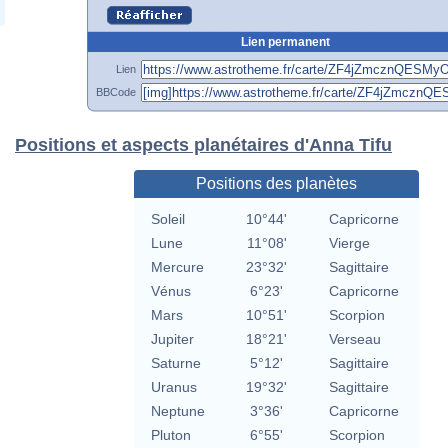
Lien permanent
Lien
BBCode
Positions et aspects planétaires d'Anna Tifu
Positions des planètes
Soleil
10°44'
Capricorne
Lune
11°08'
Vierge
Mercure
23°32'
Sagittaire
Vénus
6°23'
Capricorne
Mars
10°51'
Scorpion
Jupiter
18°21'
Verseau
Saturne
5°12'
Sagittaire
Uranus
19°32'
Sagittaire
Neptune
3°36'
Capricorne
Pluton
6°55'
Scorpion