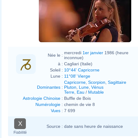
mercredi
1er janvier
1986 (heure
Née le :
inconnue)
à :
Cagliari (Italie)
Soleil :
10°44' Capricorne
Lune :
11°08' Vierge
Capricorne
,
Scorpion
,
Sagittaire
Dominantes
:
Pluton
,
Lune
,
Vénus
Terre
,
Eau
/
Mutable
Astrologie Chinoise
:
Buffle de Bois
Numérologie
:
chemin de vie 8
Vues
:
7 699
X
Source :
date sans heure de naissance
Fiabilité