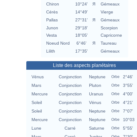
Chiron
10°24'
Я
Gémeaux
Cérès
14°49'
Vierge
Pallas
27°31'
Я
Gémeaux
Junon
29°18'
Scorpion
Vesta
18°05'
Capricorne
Noeud Nord
6°46'
Я
Taureau
Lilith
17°35'
Gémeaux
Liste des aspects planétaires
Vénus
Conjonction
Neptune
2°46'
Orbe
Mars
Conjonction
Pluton
3°55'
Orbe
Mercure
Conjonction
Uranus
4°00'
Orbe
Soleil
Conjonction
Vénus
4°21'
Orbe
Soleil
Conjonction
Neptune
7°07'
Orbe
Mercure
Conjonction
Neptune
10°03
Orbe
Lune
Carré
Saturne
5°55'
Orbe
Mars
Carré
Jupiter
7°30'
Orbe