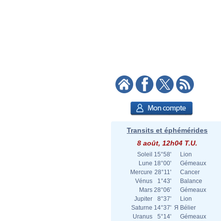
Transits et éphémérides
8 août, 12h04 T.U.
Soleil
15°58'
Lion
Lune
18°00'
Gémeaux
Mercure
28°11'
Cancer
Vénus
1°43'
Balance
Mars
28°06'
Gémeaux
Jupiter
8°37'
Lion
Saturne
14°37'
Я
Bélier
Uranus
5°14'
Gémeaux