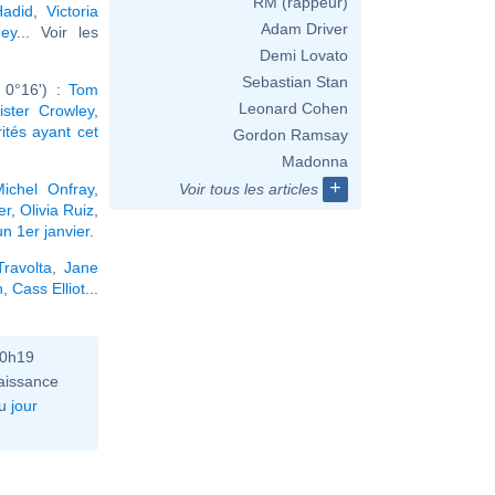
RM (rappeur)
Hadid
,
Victoria
Adam Driver
ey
... Voir les
Demi Lovato
Sebastian Stan
 0°16') :
Tom
Leonard Cohen
eister Crowley
,
rités ayant cet
Gordon Ramsay
Madonna
+
ichel Onfray
,
Voir tous les articles
er
,
Olivia Ruiz
,
n 1er janvier
.
ravolta
,
Jane
n
,
Cass Elliot
...
10h19
aissance
u
jour