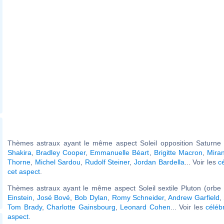
Thèmes astraux ayant le même aspect Soleil opposition Saturne (
Shakira
,
Bradley Cooper
,
Emmanuelle Béart
,
Brigitte Macron
,
Mira
Thorne
,
Michel Sardou
,
Rudolf Steiner
,
Jordan Bardella
... Voir les
c
cet aspect
.
Thèmes astraux ayant le même aspect Soleil sextile Pluton (orbe 
Einstein
,
José Bové
,
Bob Dylan
,
Romy Schneider
,
Andrew Garfield
,
Tom Brady
,
Charlotte Gainsbourg
,
Leonard Cohen
... Voir les
céléb
aspect
.