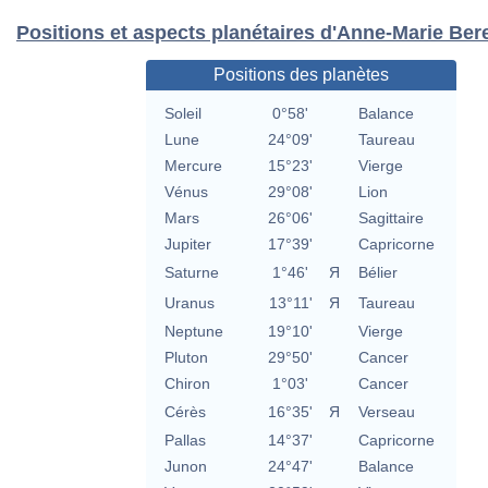
Positions et aspects planétaires d'Anne-Marie Ber
Positions des planètes
Soleil
0°58'
Balance
Lune
24°09'
Taureau
Mercure
15°23'
Vierge
Vénus
29°08'
Lion
Mars
26°06'
Sagittaire
Jupiter
17°39'
Capricorne
Saturne
1°46'
Я
Bélier
Uranus
13°11'
Я
Taureau
Neptune
19°10'
Vierge
Pluton
29°50'
Cancer
Chiron
1°03'
Cancer
Cérès
16°35'
Я
Verseau
Pallas
14°37'
Capricorne
Junon
24°47'
Balance