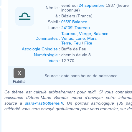
vendredi
24 septembre
1937 (heure
Née le :
inconnue)
à :
Béziers (France)
Soleil :
0°58' Balance
Lune :
24°09' Taureau
Taureau
,
Vierge
,
Balance
Dominantes
:
Vénus
,
Lune
,
Mars
Terre
,
Feu
/
Fixe
Astrologie Chinoise
:
Buffle de Feu
Numérologie
:
chemin de vie 8
Vues
:
12 770
X
Source :
date sans heure de naissance
Fiabilité
Ce thème est calculé arbitrairement pour midi. Si vous connaiss
naissance d'Anne-Marie Beretta, merci d'envoyer votre inform
source à
stars@astrotheme.fr
. Un portrait astrologique (35 pa
célébrité vous sera envoyé gratuitement pour vous remercier, sur 