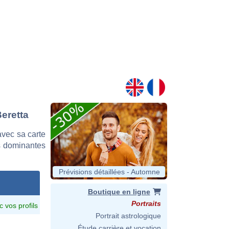
Beretta
vec sa carte
es dominantes
Prévisions détaillées - Automne
Boutique en ligne
Portraits
c vos profils
Portrait astrologique
Étude carrière et vocation