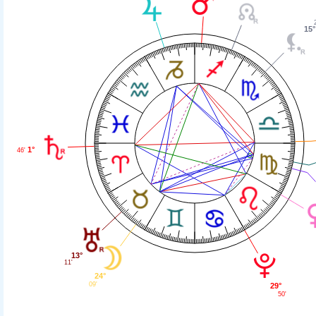
15°
1°
46'
13°
11'
24°
09'
29°
50'