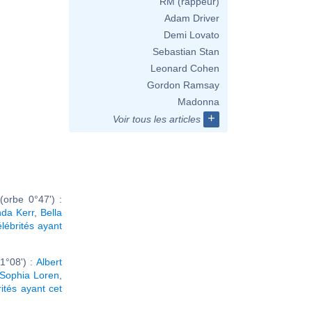
RM (rappeur)
Adam Driver
Demi Lovato
Sebastian Stan
Leonard Cohen
Gordon Ramsay
Madonna
+
Voir tous les articles
orbe 0°47') :
nda Kerr
,
Bella
élébrités ayant
1°08') :
Albert
Sophia Loren
,
rités ayant cet