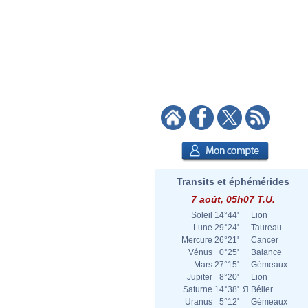
Transits et éphémérides
7 août, 05h07 T.U.
Soleil
14°44'
Lion
Lune
29°24'
Taureau
Mercure
26°21'
Cancer
Vénus
0°25'
Balance
Mars
27°15'
Gémeaux
Jupiter
8°20'
Lion
Saturne
14°38'
Я
Bélier
Uranus
5°12'
Gémeaux