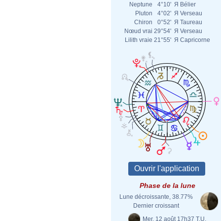
Neptune
4°10'
Я
Bélier
Pluton
4°02'
Я
Verseau
Chiron
0°52'
Я
Taureau
Nœud vrai
29°54'
Я
Verseau
Lilith vraie
21°55'
Я
Capricorne
Phase de la lune
Lune décroissante, 38.77%
Dernier croissant
Mer. 12 août 17h37 T.U.