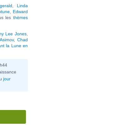
gerald
,
Linda
ptune
,
Edward
ous les
thèmes
y Lee Jones
,
 Asimov
,
Chad
nt la Lune en
0h44
aissance
u
jour