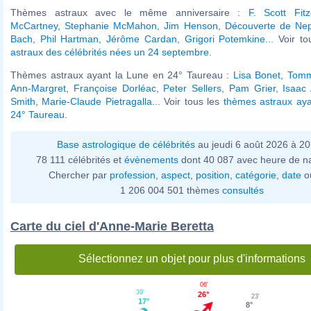
Thèmes astraux avec le même anniversaire :
F. Scott Fitz
McCartney
,
Stephanie McMahon
,
Jim Henson
,
Découverte de Ne
Bach
,
Phil Hartman
,
Jérôme Cardan
,
Grigori Potemkine
... Voir t
astraux des célébrités nées un 24 septembre
.
Thèmes astraux ayant la Lune en 24° Taureau :
Lisa Bonet
,
Tomm
Ann-Margret
,
Françoise Dorléac
,
Peter Sellers
,
Pam Grier
,
Isaac
Smith
,
Marie-Claude Pietragalla
... Voir tous les
thèmes astraux aya
24° Taureau
.
Base astrologique de célébrités
au jeudi 6 août 2026 à 2
78 111 célébrités et
évènements
dont 40 087 avec heure de n
Chercher par
profession
,
aspect
,
position
,
catégorie
,
date
o
1 206 004 501 thèmes
consultés
Carte du ciel d'Anne-Marie Beretta
Sélectionnez un objet pour plus d'informations
06'
39'
26°
23'
17°
8°