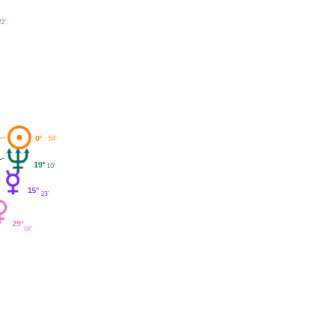
22'
0°
58'
19°
10'
15°
23'
29°
08'