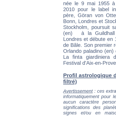
née le 9 mai 1955 à 
2010 pour le label i
père, Göran von Otter
Bonn, Londres et Stoc
Stockholm, poursuit 
(en) à la Guildhal
Londres et débute en 1
de Bâle. Son premier rô
Orlando paladino (en)
La finta giardinier
Festival d'Aix-en-Prov
Profil astrologique 
filtré)
Avertissement
: ces extra
informatiquement pour le
aucun caractère perso
significations des pla
signes et/ou en maiso