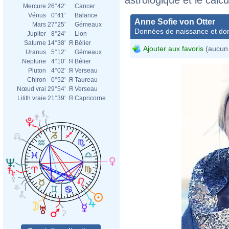
Mercure
26°42'
Cancer
Vénus
0°41'
Balance
Anne Sofie von Otter
Mars
27°25'
Gémeaux
Données de naissance et dom
Jupiter
8°24'
Lion
Saturne
14°38'
Я
Bélier
Ajouter aux favoris
(aucun 
Uranus
5°12'
Gémeaux
Neptune
4°10'
Я
Bélier
Pluton
4°02'
Я
Verseau
Chiron
0°52'
Я
Taureau
Nœud vrai
29°54'
Я
Verseau
Lilith vraie
21°39'
Я
Capricorne