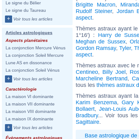
Le signe du Bélier
Brigitte Macron
,
Mirand
Le signe du Taureau
Rudolf Steiner
,
Jordan B
aspect
.
+
Voir tous les articles
Thèmes astraux ayant le
Articles astrologiques
1°16') :
Harry de Suss
Aspects planétaires
Meghan de Sussex
,
Orl
Gordon Ramsay
,
Tyler, T
La conjonction Mercure Vénus
aspect
.
La conjonction Soleil Mercure
Lune AS en dissonance
Thèmes astraux avec le 
La conjonction Soleil Vénus
Centineo
,
Billy Joel
,
Ros
Marcheline Bertrand
,
Ca
+
Voir tous les articles
tous les
thèmes astraux d
Caractérologie
Thèmes astraux ayant la
La maison VI dominante
Karim Benzema
,
Gary 
La maison VII dominante
Bollaert
,
Jean-Louis Aub
La maison VIII dominante
Bradbury
... Voir tous le
La maison IX dominante
Sagittaire
.
+
Voir tous les articles
Base astrologique de 
Évènements astrologiques