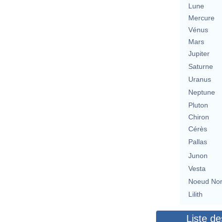
Lune
Mercure
Vénus
Mars
Jupiter
Saturne
Uranus
Neptune
Pluton
Chiron
Cérès
Pallas
Junon
Vesta
Noeud No
Lilith
Liste de