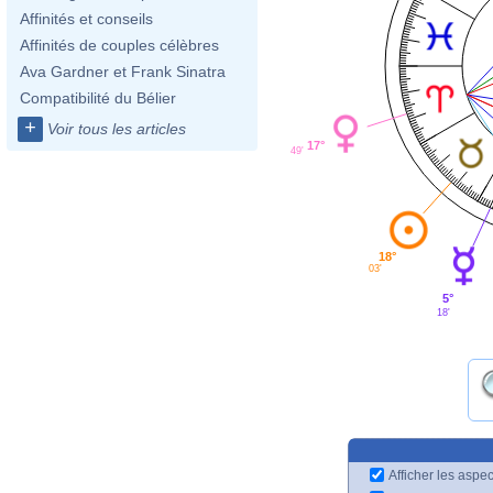
Affinités et conseils
Affinités de couples célèbres
Ava Gardner et Frank Sinatra
Compatibilité du Bélier
+
Voir tous les articles
17°
49'
18°
03'
5°
18'
Afficher les aspec