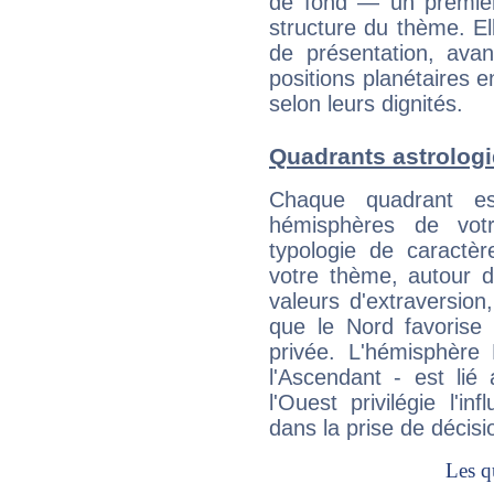
de fond — un premie
structure du thème. Ell
de présentation, avant
positions planétaires 
selon leurs dignités.
Quadrants astrologi
Chaque quadrant e
hémisphères de vo
typologie de caractè
votre thème, autour d
valeurs d'extraversion,
que le Nord favorise l'
privée. L'hémisphère 
l'Ascendant - est lié
l'Ouest privilégie l'i
dans la prise de décisi