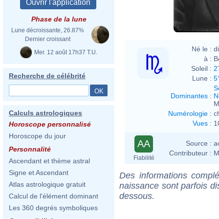
Mario
Phase de la lune
Lune décroissante, 26.87%
Dernier croissant
Né le :
d
Mer. 12 août 17h37 T.U.
à :
B
Soleil :
2
Recherche de célébrité
Lune :
5
S
Dominantes
:
N
M
Calculs astrologiques
Numérologie
:
c
Vues
:
1
Horoscope personnalisé
Horoscope du jour
AA
Source :
a
Personnalité
Contributeur :
M
Fiabilité
Ascendant et thème astral
Signe et Ascendant
Des informations complé
Atlas astrologique gratuit
naissance sont parfois di
dessous.
Calcul de l'élément dominant
Les 360 degrés symboliques