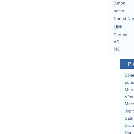
Junon
Vesta
Noeud No
Lilith
Fortune
AS
MC
Pl
Solei
Lun
Merc
Vén
Mar
Jupit
Satu
Uran
Nept