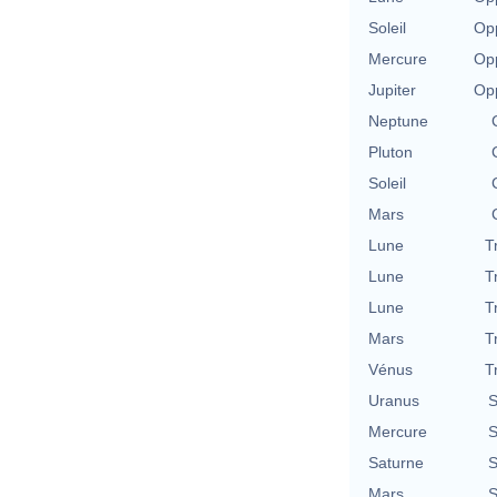
Soleil
Opp
Mercure
Opp
Jupiter
Opp
Neptune
Pluton
Soleil
Mars
Lune
T
Lune
T
Lune
T
Mars
T
Vénus
T
Uranus
S
Mercure
S
Saturne
S
Mars
S