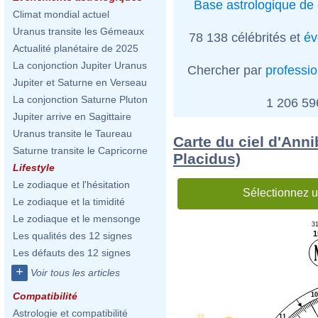
Base astrologique de 
Climat mondial actuel
Uranus transite les Gémeaux
78 138 célébrités et
év
Actualité planétaire de 2025
La conjonction Jupiter Uranus
Chercher par
professi
Jupiter et Saturne en Verseau
La conjonction Saturne Pluton
1 206 5
Jupiter arrive en Sagittaire
Uranus transite le Taureau
Carte du ciel d'Anni
Saturne transite le Capricorne
Placidus)
Lifestyle
Le zodiaque et l'hésitation
Sélectionnez u
Le zodiaque et la timidité
Le zodiaque et le mensonge
31
1
Les qualités des 12 signes
Les défauts des 12 signes
+
Voir tous les articles
Compatibilité
1
Astrologie et compatibilité
11
33'