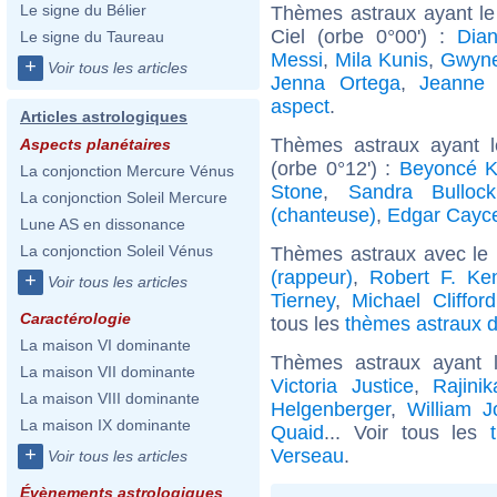
Le signe du Bélier
Thèmes astraux ayant le
Ciel (orbe 0°00') :
Dia
Le signe du Taureau
Messi
,
Mila Kunis
,
Gwyne
+
Voir tous les articles
Jenna Ortega
,
Jeanne 
aspect
.
Articles astrologiques
Thèmes astraux ayant 
Aspects planétaires
(orbe 0°12') :
Beyoncé K
La conjonction Mercure Vénus
Stone
,
Sandra Bullock
La conjonction Soleil Mercure
(chanteuse)
,
Edgar Cayc
Lune AS en dissonance
La conjonction Soleil Vénus
Thèmes astraux avec le
(rappeur)
,
Robert F. Ke
+
Voir tous les articles
Tierney
,
Michael Clifford
Caractérologie
tous les
thèmes astraux d
La maison VI dominante
Thèmes astraux ayant
La maison VII dominante
Victoria Justice
,
Rajinik
La maison VIII dominante
Helgenberger
,
William J
La maison IX dominante
Quaid
... Voir tous les
+
Verseau
.
Voir tous les articles
Évènements astrologiques