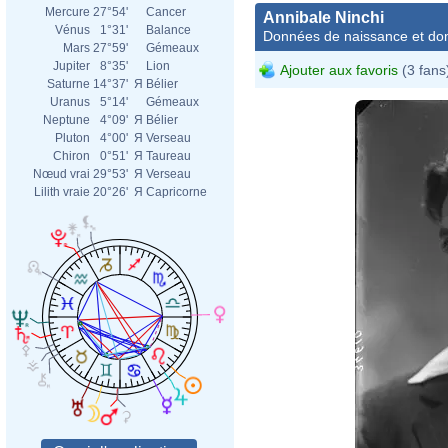
Mercure
27°54'
Cancer
Annibale Ninchi
Vénus
1°31'
Balance
Données de naissance et dom
Mars
27°59'
Gémeaux
Jupiter
8°35'
Lion
Ajouter aux favoris
(3 fans
Saturne
14°37'
Я
Bélier
Uranus
5°14'
Gémeaux
Neptune
4°09'
Я
Bélier
Pluton
4°00'
Я
Verseau
Chiron
0°51'
Я
Taureau
Nœud vrai
29°53'
Я
Verseau
Lilith vraie
20°26'
Я
Capricorne