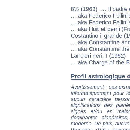
8½ (1963) .... Il padre
... aka Federico Fellini
... aka Federico Fellini
... aka Huit et demi (F
Costantino il grande (1
... aka Constantine an
... aka Constantine th
Lancieri neri, I (1962)
... aka Charge of the 
Profil astrologique d
Avertissement
: ces extra
informatiquement pour le
aucun caractère perso
significations des pla
signes et/ou en maiso
dominantes planétaires,
moderne. De plus, aucun a
l'honneur d'une personn