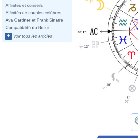
5°
Affinités et conseils
Affinités de couples célèbres
12
Ava Gardner et Frank Sinatra
Compatibilité du Bélier
1°
10'
+
Voir tous les articles
12°
57'
1
2
19°
20'
8°
50'