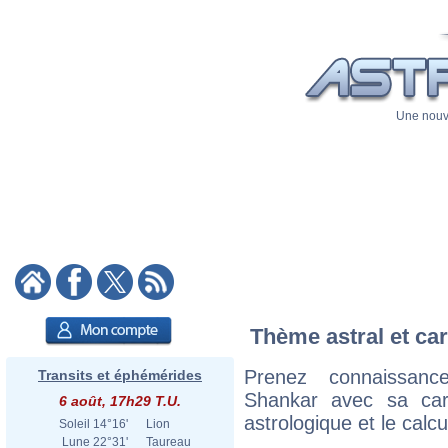
Une nouve
Thème astral et ca
Prenez connaissan
Transits et éphémérides
Shankar avec sa cart
6 août, 17h29 T.U.
astrologique et le calc
Soleil
14°16'
Lion
Lune
22°31'
Taureau