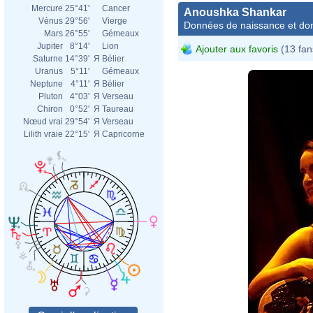
Mercure
25°41'
Cancer
Anoushka Shankar
Vénus
29°56'
Vierge
Données de naissance et dom
Mars
26°55'
Gémeaux
Jupiter
8°14'
Lion
Ajouter aux favoris
(13 fan
Saturne
14°39'
Я
Bélier
Uranus
5°11'
Gémeaux
Neptune
4°11'
Я
Bélier
Pluton
4°03'
Я
Verseau
Chiron
0°52'
Я
Taureau
Nœud vrai
29°54'
Я
Verseau
Lilith vraie
22°15'
Я
Capricorne