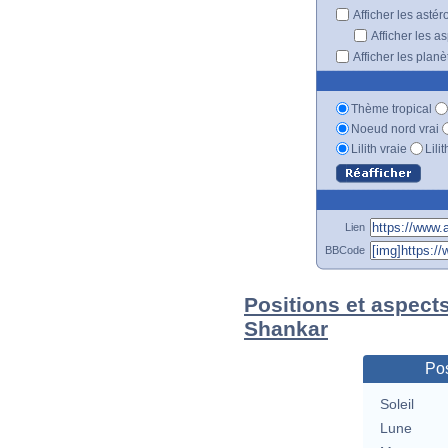
Afficher les astér
Afficher les a
Afficher les plan
Thème tropical
Noeud nord vrai
Lilith vraie
Lili
Lien
BBCode
Positions et aspect
Shankar
Pos
Soleil
Lune