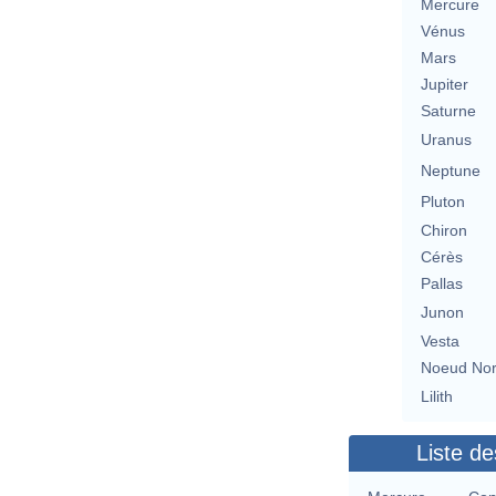
Mercure
Vénus
Mars
Jupiter
Saturne
Uranus
Neptune
Pluton
Chiron
Cérès
Pallas
Junon
Vesta
Noeud No
Lilith
Liste de