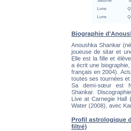
Saturne
S
Lune
Qu
Lune
Qu
Biographie d'Anoush
Anoushka Shankar (née
joueuse de sitar et un
Elle est la fille et él
a écrit une biographie,
français en 2004). Act
toutes ses tournées et
Sa demi-sœur est No
Shankar. Discographi
Live at Carnegie Hall
Water (2008), avec Kar
Profil astrologique
filtré)