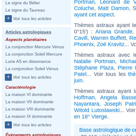
Portman
,
Léonard de V
Le signe du Bélier
Coluche
,
Matt Damon
,
S
Le signe du Taureau
ayant cet aspect
.
+
Voir tous les articles
Thèmes astraux ayant le
0°15') :
Ariana Grande
Articles astrologiques
Cavill
,
Warren Buffett
,
Re
Aspects planétaires
Phoenix
,
Zoë Kravitz
... V
La conjonction Mercure Vénus
La conjonction Soleil Mercure
Thèmes astraux avec l
Natalie Portman
,
Micha
Lune AS en dissonance
Stéphane Plaza
,
Pierre 
La conjonction Soleil Vénus
Patel
... Voir tous les
th
+
Voir tous les articles
juin
.
Caractérologie
Thèmes astraux ayant 
La maison VI dominante
Hoffman
,
Angela Basse
La maison VII dominante
Nayantara
,
Joseph Patr
La maison VIII dominante
Witold Lutoslawski
... Voi
en 18° Vierge
.
La maison IX dominante
+
Voir tous les articles
Base astrologique de cé
Évènements astrologiques