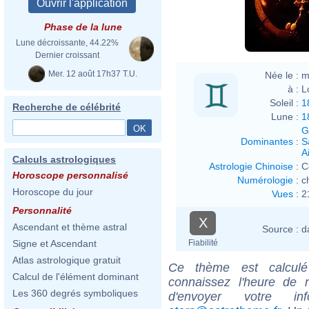
Phase de la lune
Lune décroissante, 44.22%
Dernier croissant
Mer. 12 août 17h37 T.U.
Née le :
m
à :
L
Soleil :
1
Recherche de célébrité
Lune :
1
G
Dominantes
:
S
Ai
Calculs astrologiques
Astrologie Chinoise
:
C
Horoscope personnalisé
Numérologie
:
c
Horoscope du jour
Vues
:
2
Personnalité
X
Ascendant et thème astral
Source :
d
Fiabilité
Signe et Ascendant
Atlas astrologique gratuit
Ce thème est calculé 
Calcul de l'élément dominant
connaissez l'heure de 
Les 360 degrés symboliques
d'envoyer votre i