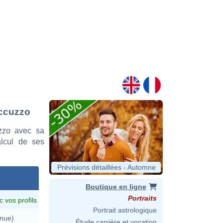
occuzzo
zzo avec sa
alcul de ses
Prévisions détaillées - Automne
Boutique en ligne
Portraits
c vos profils
Portrait astrologique
nue)
Étude carrière et vocation