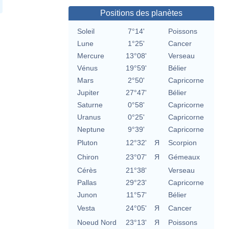
Positions des planètes
Soleil
7°14'
Poissons
Lune
1°25'
Cancer
Mercure
13°08'
Verseau
Vénus
19°59'
Bélier
Mars
2°50'
Capricorne
Jupiter
27°47'
Bélier
Saturne
0°58'
Capricorne
Uranus
0°25'
Capricorne
Neptune
9°39'
Capricorne
Pluton
12°32'
Я
Scorpion
Chiron
23°07'
Я
Gémeaux
Cérès
21°38'
Verseau
Pallas
29°23'
Capricorne
Junon
11°57'
Bélier
Vesta
24°05'
Я
Cancer
Noeud Nord
23°13'
Я
Poissons