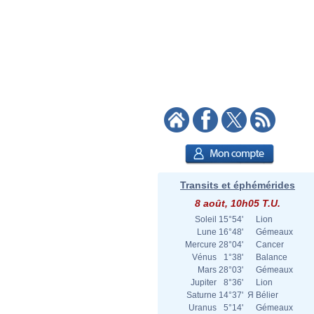
Transits et éphémérides
8 août, 10h05 T.U.
Soleil
15°54'
Lion
Lune
16°48'
Gémeaux
Mercure
28°04'
Cancer
Vénus
1°38'
Balance
Mars
28°03'
Gémeaux
Jupiter
8°36'
Lion
Saturne
14°37'
Я
Bélier
Uranus
5°14'
Gémeaux