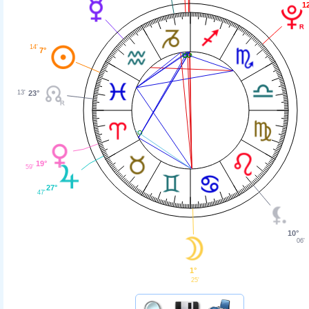
1
14'
7°
13'
23°
19°
59'
27°
47'
10°
06'
1°
25'