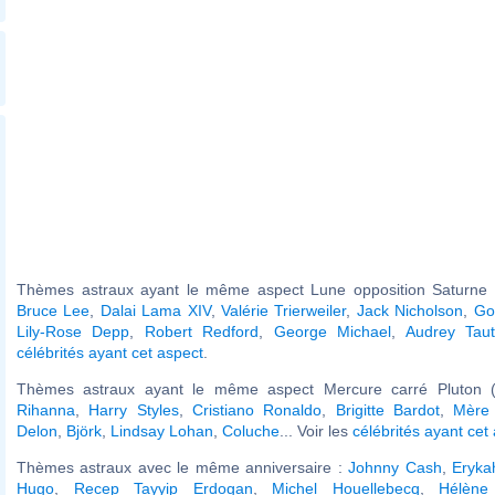
Thèmes astraux ayant le même aspect Lune opposition Saturne (
Bruce Lee
,
Dalai Lama XIV
,
Valérie Trierweiler
,
Jack Nicholson
,
Go
Lily-Rose Depp
,
Robert Redford
,
George Michael
,
Audrey Tau
célébrités ayant cet aspect
.
Thèmes astraux ayant le même aspect Mercure carré Pluton (
Rihanna
,
Harry Styles
,
Cristiano Ronaldo
,
Brigitte Bardot
,
Mère
Delon
,
Björk
,
Lindsay Lohan
,
Coluche
... Voir les
célébrités ayant cet
Thèmes astraux avec le même anniversaire :
Johnny Cash
,
Eryka
Hugo
,
Recep Tayyip Erdogan
,
Michel Houellebecq
,
Hélène