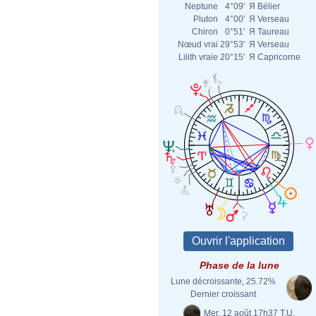
Neptune
4°09'
Я
Bélier
Pluton
4°00'
Я
Verseau
Chiron
0°51'
Я
Taureau
Nœud vrai
29°53'
Я
Verseau
Lilith vraie
20°15'
Я
Capricorne
Phase de la lune
Lune décroissante, 25.72%
Dernier croissant
Mer. 12 août 17h37 T.U.