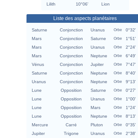
Lilith
10°06'
Lion
Liste des aspects planétaires
Saturne
Conjonction
Uranus
0°32'
Orbe
Mars
Conjonction
Saturne
1°51'
Orbe
Mars
Conjonction
Uranus
2°24'
Orbe
Mars
Conjonction
Neptune
6°49'
Orbe
Vénus
Conjonction
Jupiter
7°47'
Orbe
Saturne
Conjonction
Neptune
8°40'
Orbe
Uranus
Conjonction
Neptune
9°13'
Orbe
Lune
Opposition
Saturne
0°27'
Orbe
Lune
Opposition
Uranus
1°00'
Orbe
Lune
Opposition
Mars
1°24'
Orbe
Lune
Opposition
Neptune
8°13'
Orbe
Mercure
Carré
Pluton
0°35'
Orbe
Jupiter
Trigone
Uranus
2°38'
Orbe