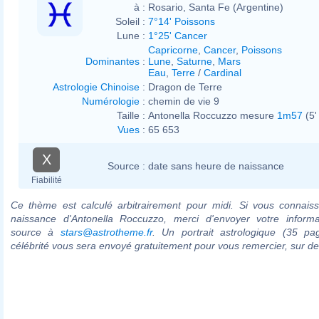
à :
Rosario, Santa Fe (Argentine)
Soleil :
7°14' Poissons
Lune :
1°25' Cancer
Capricorne
,
Cancer
,
Poissons
Dominantes
:
Lune
,
Saturne
,
Mars
Eau
,
Terre
/
Cardinal
Astrologie Chinoise
:
Dragon de Terre
Numérologie
:
chemin de vie 9
Taille :
Antonella Roccuzzo mesure
1m57
(5'
Vues
:
65 653
X
Source :
date sans heure de naissance
Fiabilité
Ce thème est calculé arbitrairement pour midi. Si vous connaiss
naissance d'Antonella Roccuzzo, merci d'envoyer votre inform
source à
stars@astrotheme.fr
. Un portrait astrologique (35 pa
célébrité vous sera envoyé gratuitement pour vous remercier, sur 