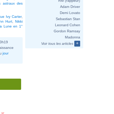
RM (rappeur)
 astraux des
Adam Driver
Demi Lovato
lue Ivy Carter
,
Sebastian Stan
hn Hurt
,
Nikki
Leonard Cohen
la Lune en 1°
Gordon Ramsay
Madonna
10h19
+
Voir tous les articles
aissance
u
jour
32'