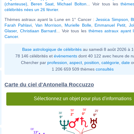
(chanteuse)
,
Beren Saat
,
Michael Bolton
... Voir tous les
thèmes
célébrités nées un 26 février
.
Thèmes astraux ayant la Lune en 1° Cancer :
Jessica Simpson
,
B
Farah Pahlavi
,
Van Morrison
,
Murielle Bolle
,
Emmanuel Petit
,
Jo
Glaser
,
Christiaan Barnard
... Voir tous les
thèmes astraux ayant 
Cancer
.
Base astrologique de célébrités
au samedi 8 août 2026 à 
78 146 célébrités et
évènements
dont 40 122 avec heure de n
Chercher par
profession
,
aspect
,
position
,
catégorie
,
date
o
1 206 659 509 thèmes
consultés
Carte du ciel d'Antonella Roccuzzo
Sélectionnez un objet pour plus d'informations
58'
50'
25'
39'
0°
2°
0°
9°
08'
13°