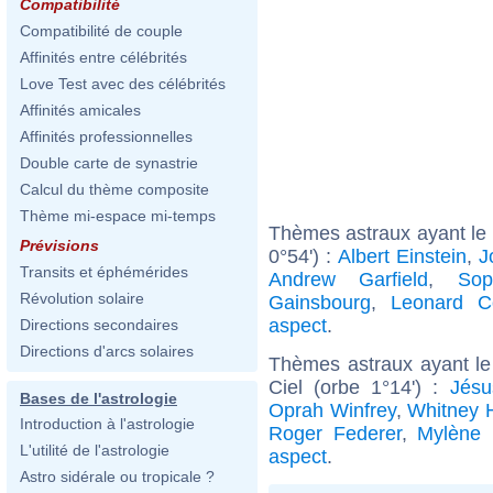
Compatibilité
Compatibilité de couple
Affinités entre célébrités
Love Test avec des célébrités
Affinités amicales
Affinités professionnelles
Double carte de synastrie
Calcul du thème composite
Thème mi-espace mi-temps
Thèmes astraux ayant le 
Prévisions
0°54') :
Albert Einstein
,
J
Transits et éphémérides
Andrew Garfield
,
Sop
Révolution solaire
Gainsbourg
,
Leonard C
aspect
.
Directions secondaires
Directions d'arcs solaires
Thèmes astraux ayant le
Ciel (orbe 1°14') :
Jésu
Bases de l'astrologie
Oprah Winfrey
,
Whitney 
Introduction à l'astrologie
Roger Federer
,
Mylène 
L'utilité de l'astrologie
aspect
.
Astro sidérale ou tropicale ?