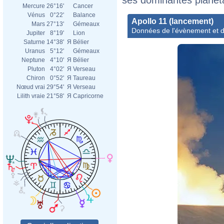
Mercure
26°16'
Cancer
Vénus
0°22'
Balance
Apollo 11 (lancement)
Mars
27°13'
Gémeaux
Données de l'évènement et d
Jupiter
8°19'
Lion
Saturne
14°38'
Я
Bélier
Uranus
5°12'
Gémeaux
Neptune
4°10'
Я
Bélier
Pluton
4°02'
Я
Verseau
Chiron
0°52'
Я
Taureau
Nœud vrai
29°54'
Я
Verseau
Lilith vraie
21°58'
Я
Capricorne