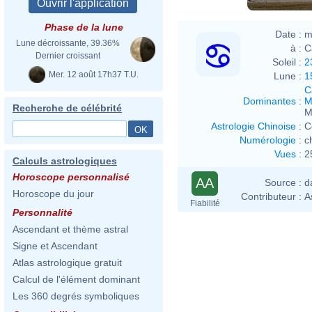
Phase de la lune
Date :
m
Lune décroissante, 39.36%
à :
C
Dernier croissant
Soleil :
2
Mer. 12 août 17h37 T.U.
Lune :
1
C
Dominantes
:
M
Recherche de célébrité
M
Astrologie Chinoise
:
C
Numérologie
:
c
Vues
:
2
Calculs astrologiques
Horoscope personnalisé
AA
Source :
d
Horoscope du jour
Contributeur :
A
Fiabilité
Personnalité
Ascendant et thème astral
Signe et Ascendant
Atlas astrologique gratuit
Calcul de l'élément dominant
Les 360 degrés symboliques