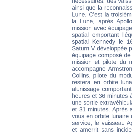
nécessaires, des vaiss
ainsi que la reconnaiss
Lune. C'est la troisiè
la Lune, après Apoll
mission avec équipage
spatial emportant l'é
spatial Kennedy le 16
Saturn V développée p
équipage composé de 
mission et pilote du 
accompagne Armstrong 
Collins, pilote du mo
restera en orbite lun
alunissage comportant
heures et 36 minutes à
une sortie extravéhicu
et 31 minutes. Après a
vous en orbite lunair
service, le vaisseau A
et amerrit sans incide