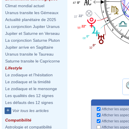
0°
47'
Climat mondial actuel
1
Uranus transite les Gémeaux
22°
22'
Actualité planétaire de 2025
La conjonction Jupiter Uranus
22°
55'
2
Jupiter et Saturne en Verseau
0°
08'
La conjonction Saturne Pluton
0°
Jupiter arrive en Sagittaire
32'
Uranus transite le Taureau
Saturne transite le Capricorne
Lifestyle
Le zodiaque et l'hésitation
Le zodiaque et la timidité
Le zodiaque et le mensonge
Les qualités des 12 signes
Les défauts des 12 signes
Afficher les aspec
+
Voir tous les articles
Afficher les aspe
Compatibilité
Afficher les aspe
Astrologie et compatibilité
Afficher les aspe