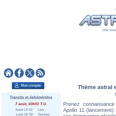
Une nouve
Thème astral e
Transits et éphémérides
Prenez connaissance
7 août, 03h51 T.U.
Apollo 11 (lancement) a
Soleil
14°41'
Lion
Lune
28°39'
Taureau
ses dominantes planéta