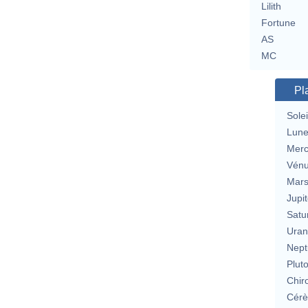
Lilith
Fortune
AS
MC
Pl
Solei
Lun
Merc
Vén
Mar
Jupit
Satu
Uran
Nept
Plut
Chir
Cérè