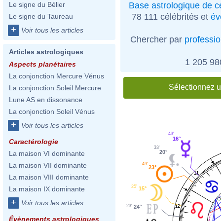
Base astrologique de cé
Le signe du Bélier
78 111 célébrités et
év
Le signe du Taureau
+
Voir tous les articles
Chercher par
professi
Articles astrologiques
1 205 9
Aspects planétaires
La conjonction Mercure Vénus
Sélectionnez u
La conjonction Soleil Mercure
Lune AS en dissonance
La conjonction Soleil Vénus
+
Voir tous les articles
43'
16°
Caractérologie
33'
20°
La maison VI dominante
49'
La maison VII dominante
23°
11
La maison VIII dominante
25'
La maison IX dominante
15°
+
Voir tous les articles
23'
12
24°
Évènements astrologiques