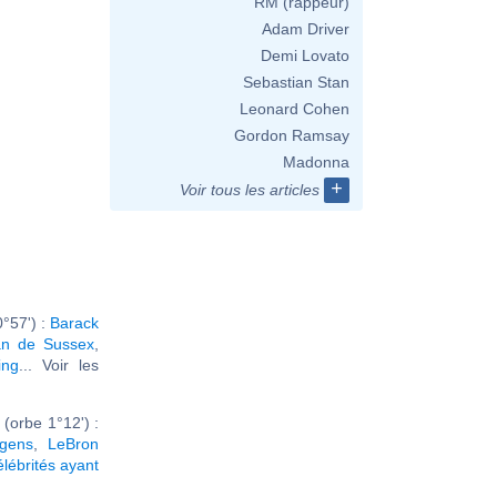
RM (rappeur)
Adam Driver
Demi Lovato
Sebastian Stan
Leonard Cohen
Gordon Ramsay
Madonna
+
Voir tous les articles
°57') :
Barack
n de Sussex
,
ing
... Voir les
(orbe 1°12') :
gens
,
LeBron
élébrités ayant