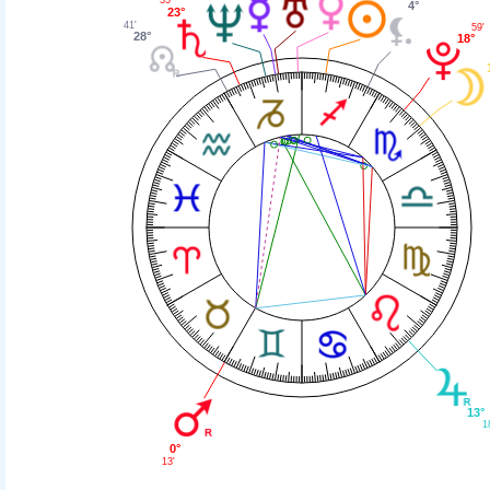
4°
23°
41'
59'
28°
18°
13°
1
0°
13'