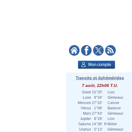
Transits et éphémérides
7 août, 22h06 T.U.
Soleil
15°25'
Lion
Lune
9°34'
Gémeaux
Mercure
27°20'
Cancer
Vénus
1°08'
Balance
Mars
27°43'
Gémeaux
Jupiter
8°29'
Lion
Saturne
14°38'
Я
Bélier
Uranus
5°13'
Gémeaux