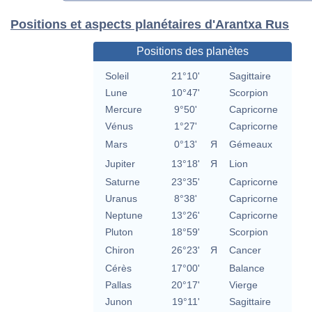
Positions et aspects planétaires d'Arantxa Rus
Positions des planètes
Soleil
21°10'
Sagittaire
Lune
10°47'
Scorpion
Mercure
9°50'
Capricorne
Vénus
1°27'
Capricorne
Mars
0°13'
Я
Gémeaux
Jupiter
13°18'
Я
Lion
Saturne
23°35'
Capricorne
Uranus
8°38'
Capricorne
Neptune
13°26'
Capricorne
Pluton
18°59'
Scorpion
Chiron
26°23'
Я
Cancer
Cérès
17°00'
Balance
Pallas
20°17'
Vierge
Junon
19°11'
Sagittaire