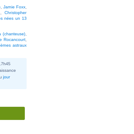
e
,
Jamie Foxx
,
e
,
Christopher
és nées un 13
a (chanteuse)
,
he Rocancourt
,
hèmes astraux
 17h45
aissance
u
jour