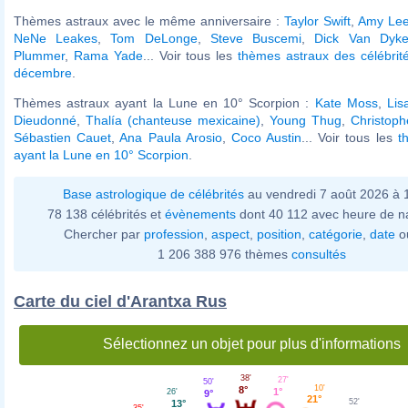
Thèmes astraux avec le même anniversaire :
Taylor Swift
,
Amy Le
NeNe Leakes
,
Tom DeLonge
,
Steve Buscemi
,
Dick Van Dyk
Plummer
,
Rama Yade
... Voir tous les
thèmes astraux des célébrit
décembre
.
Thèmes astraux ayant la Lune en 10° Scorpion :
Kate Moss
,
Lis
Dieudonné
,
Thalía (chanteuse mexicaine)
,
Young Thug
,
Christop
Sébastien Cauet
,
Ana Paula Arosio
,
Coco Austin
... Voir tous les
t
ayant la Lune en 10° Scorpion
.
Base astrologique de célébrités
au vendredi 7 août 2026 à
78 138 célébrités et
évènements
dont 40 112 avec heure de n
Chercher par
profession
,
aspect
,
position
,
catégorie
,
date
o
1 206 388 976 thèmes
consultés
Carte du ciel d'Arantxa Rus
Sélectionnez un objet pour plus d'informations
38'
27'
50'
10'
8°
1°
26'
9°
21°
52'
13°
35'