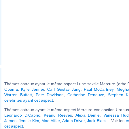
Thèmes astraux ayant le même aspect Lune sextile Mercure (orbe 0
Obama
,
Kylie Jenner
,
Carl Gustav Jung
,
Paul McCartney
,
Megha
Warren Buffett
,
Pete Davidson
,
Catherine Deneuve
,
Stephen K
célébrités ayant cet aspect
.
Thèmes astraux ayant le même aspect Mercure conjonction Uranus 
Leonardo DiCaprio
,
Keanu Reeves
,
Alexa Demie
,
Vanessa Hud
James
,
Jennie Kim
,
Mac Miller
,
Adam Driver
,
Jack Black
... Voir les
c
cet aspect
.