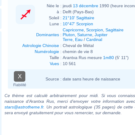
Née le :
jeudi
13 décembre
1990 (heure incon
à :
Delft (Pays-Bas)
Soleil :
21°10' Sagittaire
Lune :
10°47' Scorpion
Capricorne
,
Scorpion
,
Sagittaire
Dominantes
:
Pluton
,
Saturne
,
Jupiter
Terre
,
Eau
/
Cardinal
Astrologie Chinoise
:
Cheval de Métal
Numérologie
:
chemin de vie 8
Taille :
Arantxa Rus mesure
1m80
(5' 11")
Vues
:
10 561
X
Source :
date sans heure de naissance
Fiabilité
Ce thème est calculé arbitrairement pour midi. Si vous connaiss
naissance d'Arantxa Rus, merci d'envoyer votre information ave
stars@astrotheme.fr
. Un portrait astrologique (35 pages) de cette 
sera envoyé gratuitement pour vous remercier, sur demande.