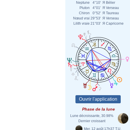
Neptune
4°10'
Я
Bélier
Pluton
4°01'
Я
Verseau
Chiron
0°52'
Я
Taureau
Nœud vrai
29°53'
Я
Verseau
Lilith vraie
21°03'
Я
Capricorne
Phase de la lune
Lune décroissante, 30.98%
Dernier croissant
Mer. 12 août 17h37 T.U.