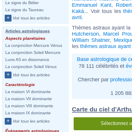
Le signe du Bélier
Emmanuel Kant
,
Rober
Le signe du Taureau
Kaká
... Voir tous les
thè
avril
.
+
Voir tous les articles
Thèmes astraux ayant la
Articles astrologiques
Hutcherson
,
Marcel Prou
Aspects planétaires
William Shatner
,
Mexiqu
La conjonction Mercure Vénus
les
thèmes astraux ayant
La conjonction Soleil Mercure
Base astrologique de cé
Lune AS en dissonance
78 111 célébrités et
év
La conjonction Soleil Vénus
+
Voir tous les articles
Chercher par
professi
Caractérologie
La maison VI dominante
1 205 8
La maison VII dominante
La maison VIII dominante
Carte du ciel d'Arth
La maison IX dominante
+
Voir tous les articles
Sélectionnez u
Évènements astrologiques