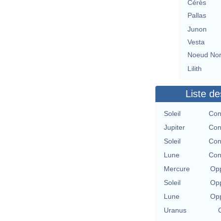
Cérès
Pallas
Junon
Vesta
Noeud No
Lilith
Liste de
Soleil
Con
Jupiter
Con
Soleil
Con
Lune
Con
Mercure
Opp
Soleil
Opp
Lune
Opp
Uranus