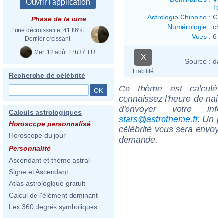
T
Astrologie Chinoise
:
C
Phase de la lune
Numérologie
:
c
Lune décroissante, 41.86%
Vues
:
6
Dernier croissant
Mer. 12 août 17h37 T.U.
X
Source :
d
Fiabilité
Recherche de célébrité
Ce thème est calculé 
connaissez l'heure de nai
d'envoyer votre i
Calculs astrologiques
stars@astrotheme.fr
. Un 
Horoscope personnalisé
célébrité vous sera envoy
Horoscope du jour
demande.
Personnalité
Ascendant et thème astral
Signe et Ascendant
Atlas astrologique gratuit
Calcul de l'élément dominant
Les 360 degrés symboliques