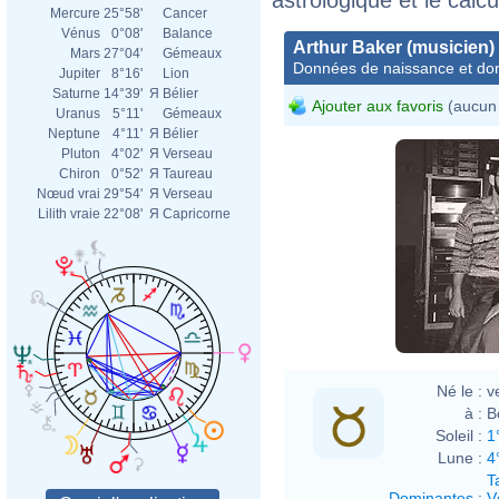
Mercure
25°58'
Cancer
Vénus
0°08'
Balance
Arthur Baker (musicien)
Mars
27°04'
Gémeaux
Données de naissance et dom
Jupiter
8°16'
Lion
Saturne
14°39'
Я
Bélier
Ajouter aux favoris
(aucun 
Uranus
5°11'
Gémeaux
Neptune
4°11'
Я
Bélier
Pluton
4°02'
Я
Verseau
Chiron
0°52'
Я
Taureau
Nœud vrai
29°54'
Я
Verseau
Lilith vraie
22°08'
Я
Capricorne
Né le :
v
à :
B
Soleil :
1
Lune :
4
T
Dominantes
:
V