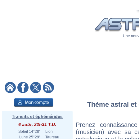
Une nouve
Thème astral et 
Transits et éphémérides
Prenez connaissance
6 août, 22h31 T.U.
(musicien) avec sa ca
Soleil
14°28'
Lion
Lune
25°29'
Taureau
astrologique et le calc