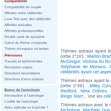
Compatibilité
Compatibilité de couple
Affinités entre célébrités
Love Test avec des célébrités
Affinités amicales
Affinités professionnelles
Double carte de synastrie
Calcul du thème composite
Thème mi-espace mi-temps
Thèmes astraux ayant le
Prévisions
(orbe 2°16') :
Marlon Bra
McGregor
,
Victoria du R
Transits et éphémérides
Stéphanie de Monaco
,
Révolution solaire
célébrités ayant cet aspe
Directions secondaires
Directions d'arcs solaires
Thèmes astraux ayant le
(orbe 2°49') :
Miley Cyr
Bases de l'astrologie
Redford
,
Nina Dobrev
,
Introduction à l'astrologie
Ringo Starr
... Voir les
cél
L'utilité de l'astrologie
Thèmes astraux avec le 
Astro sidérale ou tropicale ?
Nicholson
,
Machine Gun 