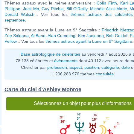
Thèmes astraux avec le même anniversaire :
Colin Firth
,
Karl La
Phillippe
,
Jack Ma
,
Guy Ritchie
,
Bill O'Reilly
,
Michèle Alliot-Marie
,
Ma
Donald Walsch
... Voir tous les
thèmes astraux des célébrité
septembre
.
Thèmes astraux ayant la Lune en 9° Sagittaire :
Friedrich Nietzs
Zoe Saldana
,
Al Bano
,
Alan Cumming
,
Kim Jaejoong
,
Bob Geldof
,
Pa
Pellow
... Voir tous les
thèmes astraux ayant la Lune en 9° Sagittaire
.
Base astrologique de célébrités
au vendredi 7 août 2026 à
78 138 célébrités et
évènements
dont 40 112 avec heure de n
Chercher par
profession
,
aspect
,
position
,
catégorie
,
date
o
1 206 283 976 thèmes
consultés
Carte du ciel d'Ashley Monroe
Sélectionnez un objet pour plus d'informations
03'
26'
58'
3°
37'
18°
16°
9°
01'
4°