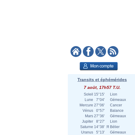
Transits et éphémérides
7 août, 17h57 T.U.
Soleil
15°15'
Lion
Lune
7°04'
Gémeaux
Mercure
27°06'
Cancer
Vénus
0°57'
Balance
Mars
27°36'
Gémeaux
Jupiter
8°27'
Lion
Saturne
14°38'
Я
Bélier
Uranus
5°13'
Gémeaux