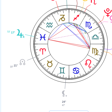
53'
17°
21°
19'
24°
47'