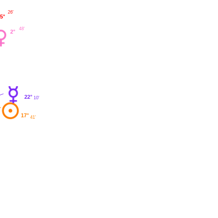
26'
5°
48'
2°
22°
10'
17°
41'