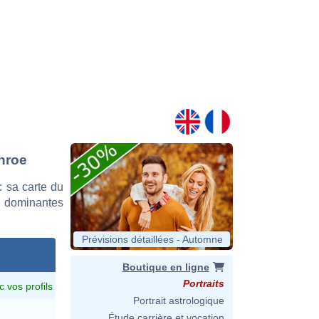
onroe
 sa carte du
es dominantes
Prévisions détaillées - Automne
Boutique en ligne
Portraits
c vos profils
Portrait astrologique
Étude carrière et vocation