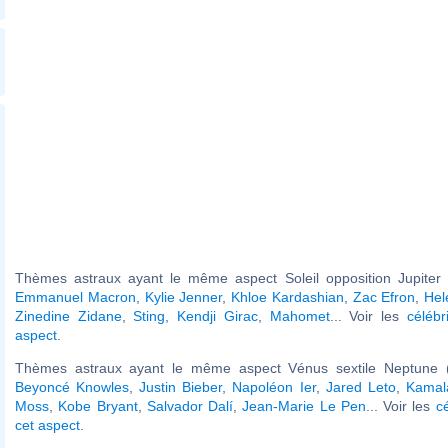
Thèmes astraux ayant le même aspect Soleil opposition Jupiter (
Emmanuel Macron
,
Kylie Jenner
,
Khloe Kardashian
,
Zac Efron
,
Hel
Zinedine Zidane
,
Sting
,
Kendji Girac
,
Mahomet
... Voir les
célébr
aspect
.
Thèmes astraux ayant le même aspect Vénus sextile Neptune (
Beyoncé Knowles
,
Justin Bieber
,
Napoléon Ier
,
Jared Leto
,
Kamal
Moss
,
Kobe Bryant
,
Salvador Dalí
,
Jean-Marie Le Pen
... Voir les
c
cet aspect
.