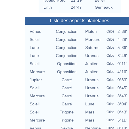
Noeud Nord
21°19'
Bélier
Lilith
24°47'
Gémeaux
Liste des aspects planétaires
Vénus
Conjonction
Pluton
2°38'
Orbe
Soleil
Conjonction
Mercure
4°28'
Orbe
Lune
Conjonction
Saturne
5°36'
Orbe
Lune
Conjonction
Uranus
8°49'
Orbe
Soleil
Opposition
Jupiter
0°11'
Orbe
Mercure
Opposition
Jupiter
4°16'
Orbe
Jupiter
Carré
Uranus
0°33'
Orbe
Soleil
Carré
Uranus
0°45'
Orbe
Mercure
Carré
Uranus
3°43'
Orbe
Soleil
Carré
Lune
8°04'
Orbe
Soleil
Trigone
Mars
0°43'
Orbe
Mercure
Trigone
Mars
5°11'
Orbe
Vénus
Sextile
Neptune
0°14'
Orbe