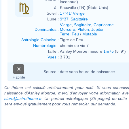
inconnue)
à :
Knoxville (TN) (États-Unis)
Soleil :
17°41' Vierge
Lune :
9°37' Sagittaire
Vierge
,
Sagittaire
,
Capricorne
Dominantes
:
Mercure
,
Pluton
,
Jupiter
Terre
,
Feu
/
Mutable
Astrologie Chinoise
:
Tigre de Feu
Numérologie
:
chemin de vie 7
Taille :
Ashley Monroe mesure
1m75
(5' 9")
Vues
:
3 701
X
Source :
date sans heure de naissance
Fiabilité
Ce thème est calculé arbitrairement pour midi. Si vous connaiss
naissance d'Ashley Monroe, merci d'envoyer votre information av
stars@astrotheme.fr
. Un portrait astrologique (35 pages) de cette 
sera envoyé gratuitement pour vous remercier, sur demande.