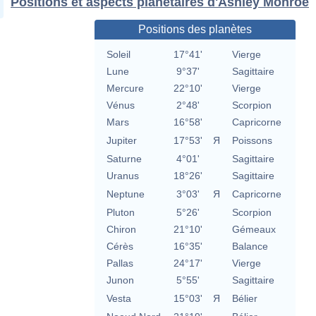
Positions et aspects planétaires d'Ashley Monroe
Positions des planètes
Soleil
17°41'
Vierge
Lune
9°37'
Sagittaire
Mercure
22°10'
Vierge
Vénus
2°48'
Scorpion
Mars
16°58'
Capricorne
Jupiter
17°53'
Я
Poissons
Saturne
4°01'
Sagittaire
Uranus
18°26'
Sagittaire
Neptune
3°03'
Я
Capricorne
Pluton
5°26'
Scorpion
Chiron
21°10'
Gémeaux
Cérès
16°35'
Balance
Pallas
24°17'
Vierge
Junon
5°55'
Sagittaire
Vesta
15°03'
Я
Bélier