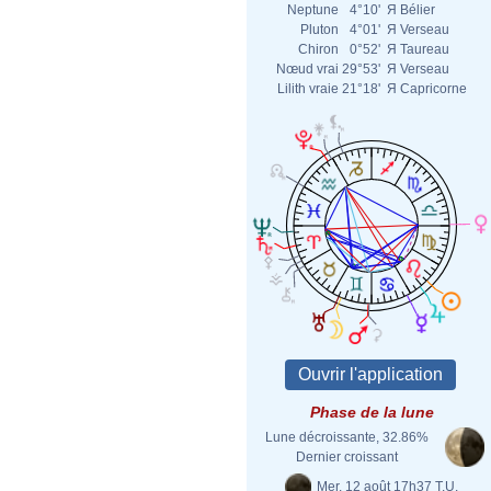
Neptune
4°10'
Я
Bélier
Pluton
4°01'
Я
Verseau
Chiron
0°52'
Я
Taureau
Nœud vrai
29°53'
Я
Verseau
Lilith vraie
21°18'
Я
Capricorne
Phase de la lune
Lune décroissante, 32.86%
Dernier croissant
Mer. 12 août 17h37 T.U.