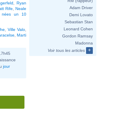
RM (rappeur)
gerfeld
,
Ryan
Adam Driver
tt Rife
,
Neale
s nées un 10
Demi Lovato
Sebastian Stan
Leonard Cohen
che
,
Ville Valo
,
racelse
,
Marti
Gordon Ramsay
Madonna
+
Voir tous les articles
 17h45
aissance
u
jour