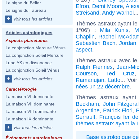
Le signe du Bélier
Efron
,
Demi Moore
,
Alex
Le signe du Taureau
Streisand
,
Andy Warhol
..
+
Voir tous les articles
Thèmes astraux ayant le
1°06') :
Mila Kunis
,
M
Articles astrologiques
Chaplin
,
Rachel McAda
Aspects planétaires
Sébastien Bach
,
Jordan 
La conjonction Mercure Vénus
aspect
.
La conjonction Soleil Mercure
Thèmes astraux avec le
Lune AS en dissonance
Ralph Fiennes
,
Jean-Mic
La conjonction Soleil Vénus
Courson
,
Ted Cruz
+
Voir tous les articles
Ramanujan
,
Latto
... Voi
nées un 22 décembre
.
Caractérologie
La maison VI dominante
Thèmes astraux ayan
Beckham
,
John Fitzgera
La maison VII dominante
Argentine
,
Patrick Fiori
,
P
La maison VIII dominante
Serrault
,
François Ier d
La maison IX dominante
thèmes astraux ayant la 
+
Voir tous les articles
Base astrologique de
Évènements astrologiques