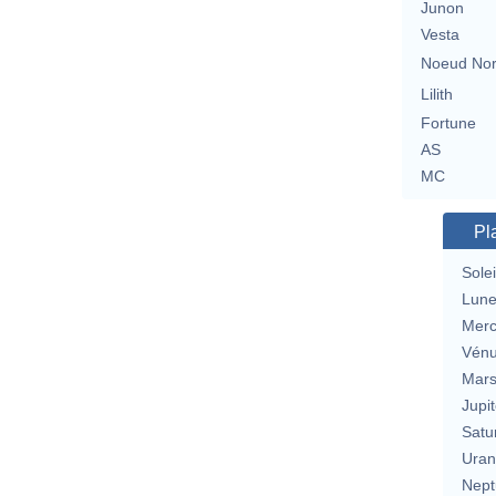
Junon
Vesta
Noeud No
Lilith
Fortune
AS
MC
Pl
Solei
Lun
Merc
Vén
Mar
Jupit
Satu
Uran
Nept