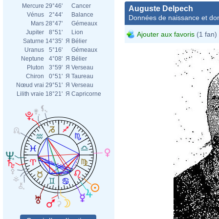
Mercure
29°46'
Cancer
Auguste Delpech
Vénus
2°44'
Balance
Données de naissance et dom
Mars
28°47'
Gémeaux
Jupiter
8°51'
Lion
Ajouter aux favoris
(1 fan)
Saturne
14°35'
Я
Bélier
Uranus
5°16'
Gémeaux
Neptune
4°08'
Я
Bélier
Pluton
3°59'
Я
Verseau
Chiron
0°51'
Я
Taureau
Nœud vrai
29°51'
Я
Verseau
Lilith vraie
18°21'
Я
Capricorne