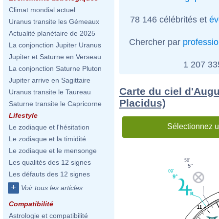
Climat mondial actuel
78 146 célébrités et
év
Uranus transite les Gémeaux
Actualité planétaire de 2025
Chercher par
professi
La conjonction Jupiter Uranus
Jupiter et Saturne en Verseau
1 207 3
La conjonction Saturne Pluton
Jupiter arrive en Sagittaire
Carte du ciel d'Aug
Uranus transite le Taureau
Placidus)
Saturne transite le Capricorne
Lifestyle
Sélectionnez u
Le zodiaque et l'hésitation
Le zodiaque et la timidité
Le zodiaque et le mensonge
58'
Les qualités des 12 signes
5°
09'
Les défauts des 12 signes
9°
+
Voir tous les articles
Compatibilité
11
Astrologie et compatibilité