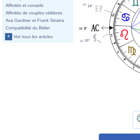
Affinités et conseils
46'
14°
Affinités de couples célèbres
12
Ava Gardner et Frank Sinatra
Compatibilité du Bélier
3°
06'
+
1
Voir tous les articles
10°
50'
2
3