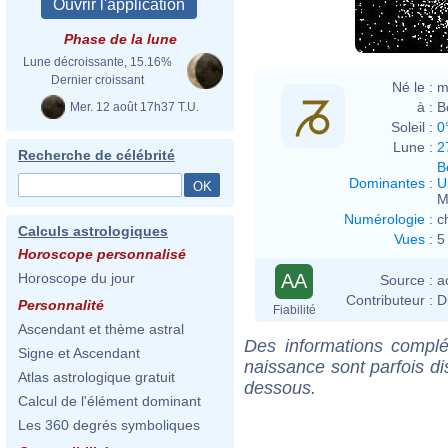
Phase de la lune
Lune décroissante, 15.16%
Dernier croissant
Né le :
m
à :
B
Mer. 12 août 17h37 T.U.
Soleil :
0
Lune :
2
Recherche de célébrité
B
Dominantes
:
U
M
Numérologie
:
c
Calculs astrologiques
Vues
:
5
Horoscope personnalisé
AA
Horoscope du jour
Source :
a
Contributeur :
D
Personnalité
Fiabilité
Ascendant et thème astral
Des informations complé
Signe et Ascendant
naissance sont parfois di
Atlas astrologique gratuit
dessous.
Calcul de l'élément dominant
Les 360 degrés symboliques