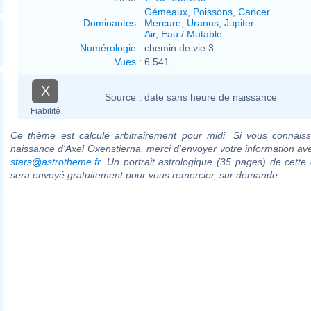
Gémeaux
,
Poissons
,
Cancer
Dominantes
:
Mercure
,
Uranus
,
Jupiter
Air
,
Eau
/
Mutable
Numérologie
:
chemin de vie 3
Vues
:
6 541
X
Source :
date sans heure de naissance
Fiabilité
Ce thème est calculé arbitrairement pour midi. Si vous connaiss
naissance d'Axel Oxenstierna, merci d'envoyer votre information av
stars@astrotheme.fr
. Un portrait astrologique (35 pages) de cette 
sera envoyé gratuitement pour vous remercier, sur demande.