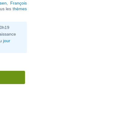
lsen
,
François
tous les
thèmes
10h19
aissance
u
jour