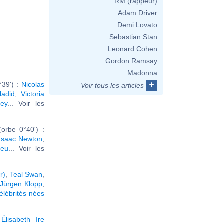
RM (rappeur)
Adam Driver
Demi Lovato
Sebastian Stan
Leonard Cohen
Gordon Ramsay
Madonna
+
°39') :
Nicolas
Voir tous les articles
Hadid
,
Victoria
ey
... Voir les
orbe 0°40') :
Isaac Newton
,
beu
... Voir les
r)
,
Teal Swan
,
Jürgen Klopp
,
élébrités nées
,
Élisabeth Ire