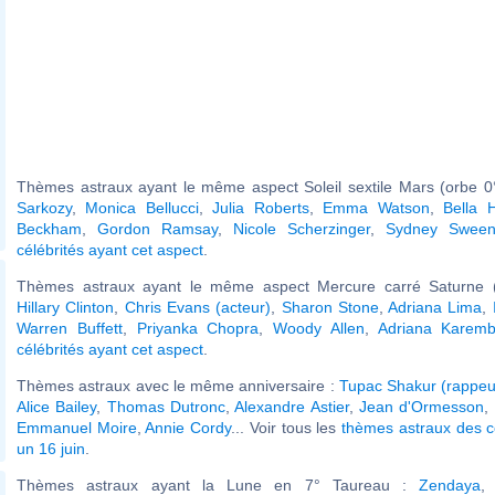
Thèmes astraux ayant le même aspect Soleil sextile Mars (orbe 0
Sarkozy
,
Monica Bellucci
,
Julia Roberts
,
Emma Watson
,
Bella 
Beckham
,
Gordon Ramsay
,
Nicole Scherzinger
,
Sydney Sween
célébrités ayant cet aspect
.
Thèmes astraux ayant le même aspect Mercure carré Saturne (
Hillary Clinton
,
Chris Evans (acteur)
,
Sharon Stone
,
Adriana Lima
,
Warren Buffett
,
Priyanka Chopra
,
Woody Allen
,
Adriana Karem
célébrités ayant cet aspect
.
Thèmes astraux avec le même anniversaire :
Tupac Shakur (rappeu
Alice Bailey
,
Thomas Dutronc
,
Alexandre Astier
,
Jean d'Ormesson
,
Emmanuel Moire
,
Annie Cordy
... Voir tous les
thèmes astraux des c
un 16 juin
.
Thèmes astraux ayant la Lune en 7° Taureau :
Zendaya