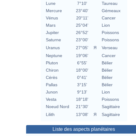
Lune
7°10'
Taureau
Mercure
23°40'
Gémeaux
Vénus
20°11'
Cancer
Mars
25°04'
Lion
Jupiter
26°52'
Poissons
Saturne
23°00'
Poissons
Uranus
27°05'
Я
Verseau
Neptune
19°06'
Cancer
Pluton
6°55'
Bélier
Chiron
18°00'
Bélier
Cérès
0°41'
Bélier
Pallas
3°15'
Bélier
Junon
9°13'
Lion
Vesta
18°18'
Poissons
Noeud Nord
21°30'
Sagittaire
Lilith
13°08'
Я
Sagittaire
Liste des aspects planétaires