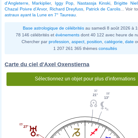
d'Angleterre
,
Markiplier
,
Iggy Pop
,
Nastassja Kinski
,
Brigitte Nie
Chazal Poivre d'Arvor
,
Richard Dreyfuss
,
Patrick de Carolis
... Voir 
astraux ayant la Lune en 7° Taureau
.
Base astrologique de célébrités
au samedi 8 août 2026 à 
78 146 célébrités et
évènements
dont 40 122 avec heure de n
Chercher par
profession
,
aspect
,
position
,
catégorie
,
date
o
1 207 261 365 thèmes
consultés
Carte du ciel d'Axel Oxenstierna
Sélectionnez un objet pour plus d'informations
30'
08'
21°
13°
05'
27°