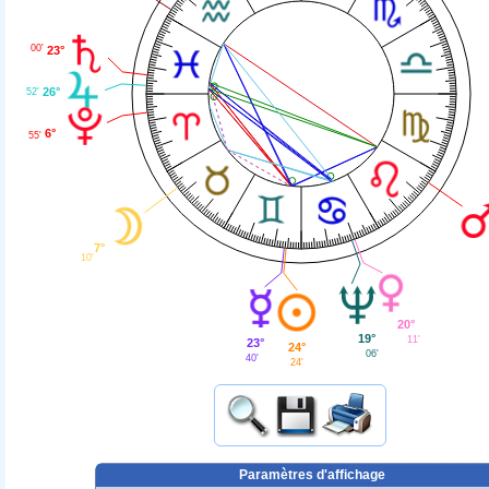
00'
23°
26°
52'
6°
55'
7°
10'
20°
19°
11'
23°
24°
06'
40'
24'
Paramètres d'affichage