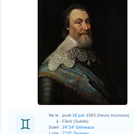
Michiel Jansz. van Mierevelt
Né le :
jeudi
16 juin
1583 (heure inconnue)
à :
Fånö (Suède)
Soleil :
24°24' Gémeaux
Lune :
7°10' Taureau