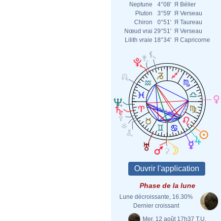
Neptune
4°08'
Я
Bélier
Pluton
3°59'
Я
Verseau
Chiron
0°51'
Я
Taureau
Nœud vrai
29°51'
Я
Verseau
Lilith vraie
18°34'
Я
Capricorne
Phase de la lune
Lune décroissante, 16.30%
Dernier croissant
Mer. 12 août 17h37 T.U.