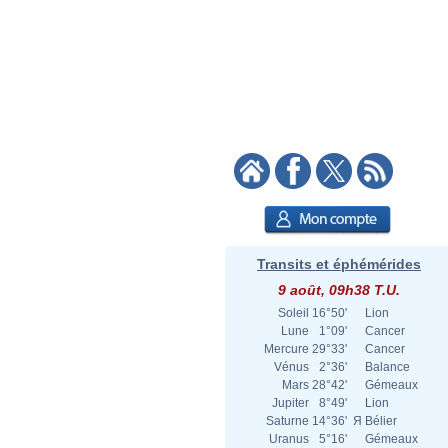
Transits et éphémérides
9 août, 09h38 T.U.
Soleil
16°50'
Lion
Lune
1°09'
Cancer
Mercure
29°33'
Cancer
Vénus
2°36'
Balance
Mars
28°42'
Gémeaux
Jupiter
8°49'
Lion
Saturne
14°36'
Я
Bélier
Uranus
5°16'
Gémeaux