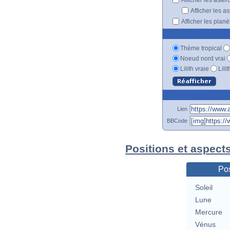
Afficher les a
Afficher les plan
Thème tropical
Noeud nord vrai
Lilith vraie
Lili
Lien
BBCode
Positions et aspect
Pos
Soleil
Lune
Mercure
Vénus