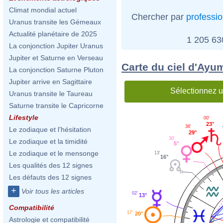
Climat mondial actuel
Chercher par
professi
Uranus transite les Gémeaux
Actualité planétaire de 2025
1 205 6
La conjonction Jupiter Uranus
Jupiter et Saturne en Verseau
Carte du ciel d'Ayu
La conjonction Saturne Pluton
Jupiter arrive en Sagittaire
Sélectionnez u
Uranus transite le Taureau
Saturne transite le Capricorne
Lifestyle
00'
23°
36'
Le zodiaque et l'hésitation
29°
30'
Le zodiaque et la timidité
5°
Le zodiaque et le mensonge
13'
16°
Les qualités des 12 signes
Les défauts des 12 signes
+
Voir tous les articles
02'
13°
Compatibilité
17'
20°
Astrologie et compatibilité