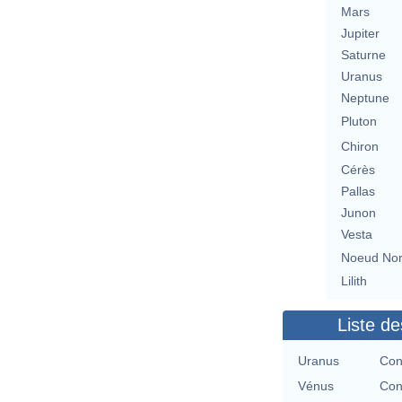
Mars
Jupiter
Saturne
Uranus
Neptune
Pluton
Chiron
Cérès
Pallas
Junon
Vesta
Noeud No
Lilith
Liste de
Uranus
Con
Vénus
Con