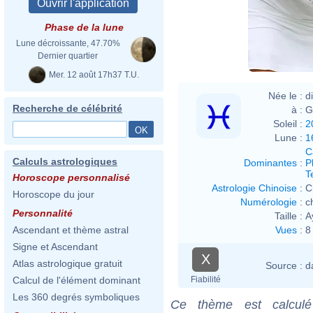
Phase de la lune
Lune décroissante, 47.70%
Dernier quartier
Mer. 12 août 17h37 T.U.
Née le :
d
Recherche de célébrité
à :
G
Soleil :
2
Lune :
1
C
Calculs astrologiques
Dominantes
:
P
T
Horoscope personnalisé
Astrologie Chinoise
:
C
Horoscope du jour
Numérologie
:
c
Personnalité
Taille :
A
Vues
:
8
Ascendant et thème astral
Signe et Ascendant
X
Atlas astrologique gratuit
Source :
d
Fiabilité
Calcul de l'élément dominant
Les 360 degrés symboliques
Ce thème est calculé 