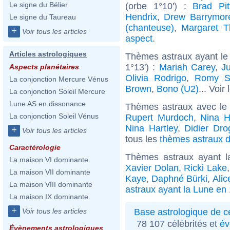
Le signe du Bélier
(orbe 1°10') :
Brad Pit
Hendrix
,
Drew Barrymor
Le signe du Taureau
(chanteuse)
,
Margaret T
+
Voir tous les articles
aspect
.
Articles astrologiques
Thèmes astraux ayant le
1°13') :
Mariah Carey
,
J
Aspects planétaires
Olivia Rodrigo
,
Romy S
La conjonction Mercure Vénus
Brown
,
Bono (U2)
... Voir
La conjonction Soleil Mercure
Lune AS en dissonance
Thèmes astraux avec le
La conjonction Soleil Vénus
Rupert Murdoch
,
Nina 
Nina Hartley
,
Didier Dro
+
Voir tous les articles
tous les
thèmes astraux d
Caractérologie
Thèmes astraux ayant l
La maison VI dominante
Xavier Dolan
,
Ricki Lake
La maison VII dominante
Kaye
,
Daphné Bürki
,
Ali
La maison VIII dominante
astraux ayant la Lune en
La maison IX dominante
+
Base astrologique de cé
Voir tous les articles
78 107 célébrités et
év
Évènements astrologiques