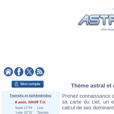
Une nouve
Thème astral et 
Prenez connaissance d
Transits et éphémérides
sa carte du ciel, un ex
6 août, 10h05 T.U.
calcul de ses dominant
Soleil
13°59'
Lion
Lune
18°11'
Taureau