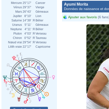
Mercure
25°17'
Cancer
Ayumi Morita
Vénus
29°37'
Vierge
Données de naissance et dom
Mars
26°43'
Gémeaux
Jupiter
8°10'
Lion
Ajouter aux favoris
(6 fans
Saturne
14°39'
Я
Bélier
Uranus
5°11'
Gémeaux
Neptune
4°11'
Я
Bélier
Pluton
4°03'
Я
Verseau
Chiron
0°52'
Я
Taureau
Nœud vrai
29°54'
Я
Verseau
Lilith vraie
22°17'
Capricorne