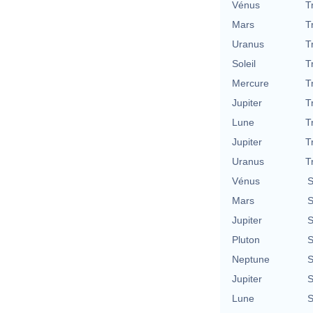
Vénus
T
Mars
T
Uranus
T
Soleil
T
Mercure
T
Jupiter
T
Lune
T
Jupiter
T
Uranus
T
Vénus
S
Mars
S
Jupiter
S
Pluton
S
Neptune
S
Jupiter
S
Lune
S