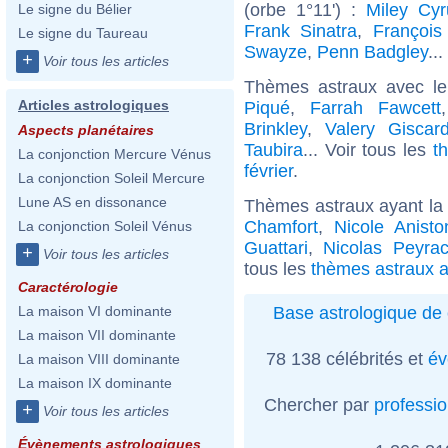
(orbe 1°11') :
Miley Cyr
Le signe du Bélier
Frank Sinatra
,
François 
Le signe du Taureau
Swayze
,
Penn Badgley
..
+
Voir tous les articles
Thèmes astraux avec l
Articles astrologiques
Piqué
,
Farrah Fawcett
Brinkley
,
Valery Giscar
Aspects planétaires
Taubira
... Voir tous les
t
La conjonction Mercure Vénus
février
.
La conjonction Soleil Mercure
Lune AS en dissonance
Thèmes astraux ayant la 
Chamfort
,
Nicole Anisto
La conjonction Soleil Vénus
Guattari
,
Nicolas Peyra
+
Voir tous les articles
tous les
thèmes astraux a
Caractérologie
Base astrologique de 
La maison VI dominante
La maison VII dominante
78 138 célébrités et
év
La maison VIII dominante
La maison IX dominante
Chercher par
professi
+
Voir tous les articles
Évènements astrologiques