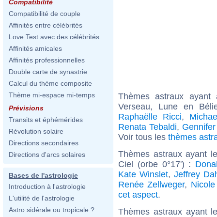
Compatibilité
Compatibilité de couple
Affinités entre célébrités
Love Test avec des célébrités
Affinités amicales
Affinités professionnelles
Double carte de synastrie
Calcul du thème composite
Thème mi-espace mi-temps
Thèmes astraux ayant
Verseau, Lune en Béli
Prévisions
Raphaëlle Ricci
,
Michae
Transits et éphémérides
Renata Tebaldi
,
Gennifer
Révolution solaire
Voir tous les
thèmes astr
Directions secondaires
Thèmes astraux ayant le
Directions d'arcs solaires
Ciel (orbe 0°17') :
Dona
Kate Winslet
,
Jeffrey Da
Bases de l'astrologie
Renée Zellweger
,
Nicole
Introduction à l'astrologie
cet aspect
.
L'utilité de l'astrologie
Astro sidérale ou tropicale ?
Thèmes astraux ayant l