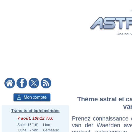
Une nouve
Thème astral et ca
va
Transits et éphémérides
Prenez connaissance d
7 août, 19h12 T.U.
van der Waerden avec
Soleil
15°18'
Lion
Lune
7°49'
Gémeaux
portrait astrologiqu