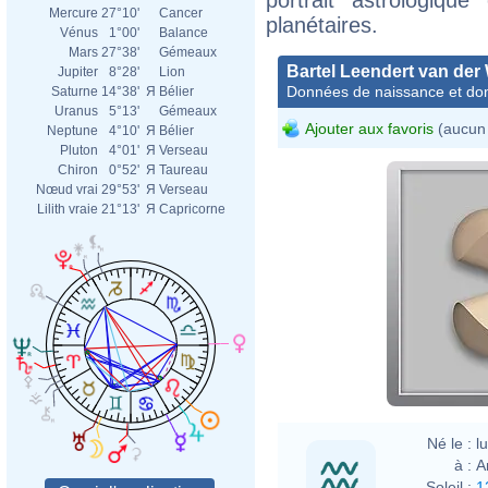
Mercure
27°10'
Cancer
planétaires.
Vénus
1°00'
Balance
Mars
27°38'
Gémeaux
Bartel Leendert van der
Jupiter
8°28'
Lion
Données de naissance et dom
Saturne
14°38'
Я
Bélier
Uranus
5°13'
Gémeaux
Ajouter aux favoris
(aucun 
Neptune
4°10'
Я
Bélier
Pluton
4°01'
Я
Verseau
Chiron
0°52'
Я
Taureau
Nœud vrai
29°53'
Я
Verseau
Lilith vraie
21°13'
Я
Capricorne
Né le :
l
à :
A
Soleil :
1