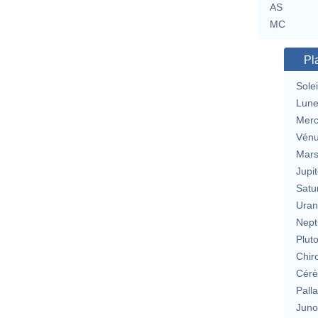
AS
MC
Pl
Solei
Lun
Merc
Vén
Mar
Jupit
Satu
Uran
Nept
Plut
Chir
Cérè
Pall
Jun