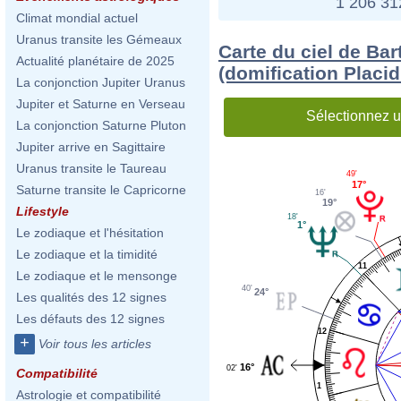
1 206 3
Climat mondial actuel
Uranus transite les Gémeaux
Carte du ciel de Ba
Actualité planétaire de 2025
(domification Placi
La conjonction Jupiter Uranus
Jupiter et Saturne en Verseau
Sélectionnez u
La conjonction Saturne Pluton
Jupiter arrive en Sagittaire
Uranus transite le Taureau
49'
17°
Saturne transite le Capricorne
16'
19°
Lifestyle
18'
1°
Le zodiaque et l'hésitation
Le zodiaque et la timidité
11
Le zodiaque et le mensonge
40'
24°
Les qualités des 12 signes
Les défauts des 12 signes
12
+
Voir tous les articles
16°
02'
Compatibilité
1
Astrologie et compatibilité