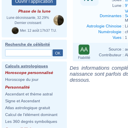
Lune :
9
V
Phase de la lune
Dominantes
:
S
Lune décroissante, 32.29%
M
Dernier croissant
Astrologie Chinoise
:
L
Mer. 12 août 17h37 T.U.
Numérologie
:
c
Vues
:
1
Recherche de célébrité
AA
Source :
a
Contributeur :
A
Fiabilité
Calculs astrologiques
Des informations complé
Horoscope personnalisé
naissance sont parfois di
dessous.
Horoscope du jour
Personnalité
Ascendant et thème astral
Signe et Ascendant
Atlas astrologique gratuit
Calcul de l'élément dominant
Les 360 degrés symboliques