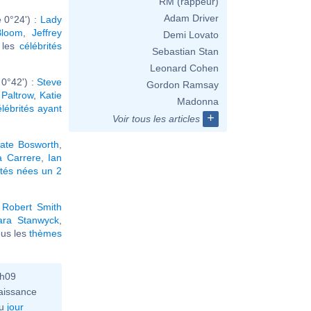
RM (rappeur)
Adam Driver
 0°24') :
Lady
Bloom
,
Jeffrey
Demi Lovato
r les
célébrités
Sebastian Stan
Leonard Cohen
0°42') :
Steve
Gordon Ramsay
Paltrow
,
Katie
Madonna
élébrités ayant
+
Voir tous les articles
ate Bosworth
,
a Carrere
,
Ian
ités nées un 2
,
Robert Smith
ara Stanwyck
,
tous les
thèmes
3h09
aissance
u
jour