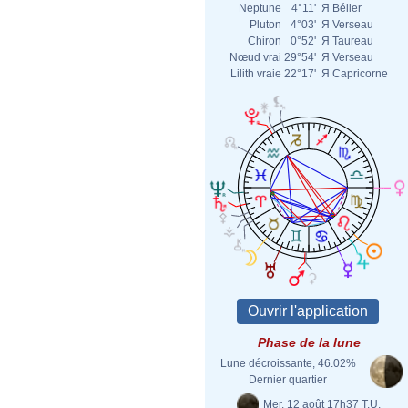
Neptune
4°11'
Я
Bélier
Pluton
4°03'
Я
Verseau
Chiron
0°52'
Я
Taureau
Nœud vrai
29°54'
Я
Verseau
Lilith vraie
22°17'
Я
Capricorne
Phase de la lune
Lune décroissante, 46.02%
Dernier quartier
Mer. 12 août 17h37 T.U.