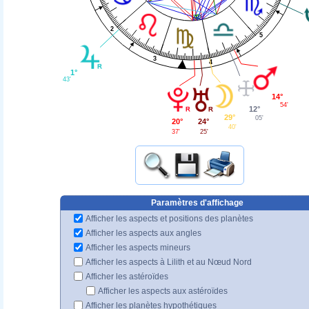
2
5
3
4
1°
43'
14°
54'
12°
29°
05'
20°
24°
40'
37'
25'
Paramètres d'affichage
Afficher les aspects et positions des planètes
Afficher les aspects aux angles
Afficher les aspects mineurs
Afficher les aspects à Lilith et au Nœud Nord
Afficher les astéroïdes
Afficher les aspects aux astéroïdes
Afficher les planètes hypothétiques