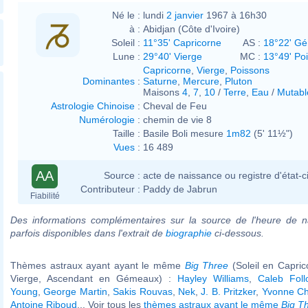
Né le :
lundi
2 janvier
1967 à 16h30
à :
Abidjan (Côte d'Ivoire)
Soleil :
11°35' Capricorne
AS :
18°22' G
Lune :
29°40' Vierge
MC :
13°49' Po
Capricorne
,
Vierge
,
Poissons
Dominantes
:
Saturne
,
Mercure
,
Pluton
Maisons
4
,
7
,
10
/
Terre
,
Eau
/
Mutabl
Astrologie Chinoise
:
Cheval de Feu
Numérologie
:
chemin de vie 8
Taille :
Basile Boli mesure
1m82
(5' 11½")
Vues
:
16 489
AA
Source :
acte de naissance ou registre d'état-ci
Contributeur :
Paddy de Jabrun
Fiabilité
Des informations complémentaires sur la source de l'heure de n
parfois disponibles dans l'extrait de
biographie
ci-dessous.
Thèmes astraux ayant ayant le même
Big Three
(Soleil en Capri
Vierge, Ascendant en Gémeaux) :
Hayley Williams
,
Caleb Follo
Young
,
George Martin
,
Sakis Rouvas
,
Nek
,
J. B. Pritzker
,
Yvonne Ch
Antoine Riboud
... Voir tous les
thèmes astraux ayant le même
Big T