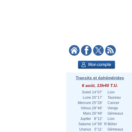
Transits et éphémérides
6 août, 13h40 T.U.
Soleil
14°07'
Lion
Lune
20°17'
Taureau
Mercure
25°28'
Cancer
Vénus
29°46'
Vierge
Mars
26°49'
Gémeaux
Jupiter
8°12'
Lion
Saturne
14°39'
Я
Bélier
Uranus
5°11'
Gémeaux