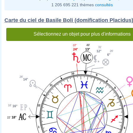
1 205 695 221 thèmes
consultés
Carte du ciel de Basile Boli (domification Placidus
Sélectionnez un objet pour plus d'informations
49'
07'
31'
13°
24°
12°
26'
6°
10
9
26'
14°
11
8
12
16'
16°
7
18°
22'
1
6