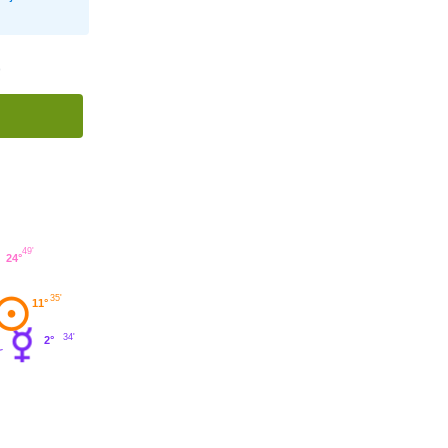
)
49'
24°
35'
11°
34'
2°