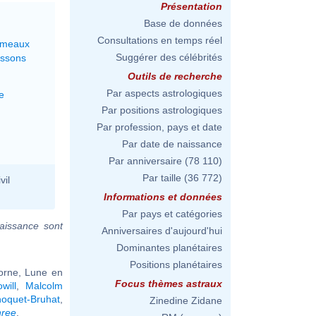
Présentation
Base de données
Consultations en temps réel
émeaux
Suggérer des célébrités
issons
Outils de recherche
Par aspects astrologiques
e
Par positions astrologiques
Par profession, pays et date
Par date de naissance
Par anniversaire
(78 110)
Par taille
(36 772)
vil
Informations et données
Par pays et catégories
aissance sont
Anniversaires d'aujourd'hui
Dominantes planétaires
Positions planétaires
corne, Lune en
Focus thèmes astraux
will
,
Malcolm
oquet-Bruhat
,
Zinedine Zidane
hree
.