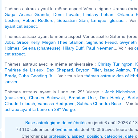
Thèmes astraux ayant le même aspect Vénus trigone Uranus (orbe
Gaga
,
Ariana Grande
,
Demi Lovato
,
Lindsay Lohan
,
Orlando 
Epstein
,
Robert Redford
,
Sebastian Stan
,
Enrique Iglesias
... Voi
ayant cet aspect
.
Thèmes astraux ayant le même aspect Vénus sextile Saturne (orbe 
Jobs
,
Grace Kelly
,
Megan Thee Stallion
,
Sigmund Freud
,
Gwyneth 
Holmes
,
Selena (chanteuse)
,
Hilary Duff
,
Paul Newman
... Voir les
c
cet aspect
.
Thèmes astraux avec le même anniversaire :
Christy Turlington
,
K
Thérèse de Lisieux
,
Dax Shepard
,
Bryson Tiller
,
Isaac Asimov
,
Ti
Brady
,
Cuba Gooding Jr.
... Voir tous les
thèmes astraux des célébr
janvier
.
Thèmes astraux ayant la Lune en 29° Vierge :
Jack Nicholson
(musicien)
,
Charles Bukowski
,
Brendon Urie
,
Don Henley
,
Barb
Claude Lelouch
,
Vanessa Redgrave
,
Subhas Chandra Bose
... Voir 
astraux ayant la Lune en 29° Vierge
.
Base astrologique de célébrités
au jeudi 6 août 2026 à 1
78 110 célébrités et
évènements
dont 40 086 avec heure de n
Chercher par
profession
,
aspect
,
position
,
catégorie
,
date
o