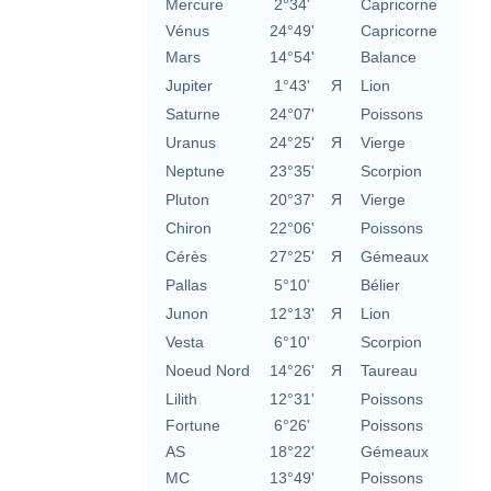
Mercure
2°34'
Capricorne
Vénus
24°49'
Capricorne
Mars
14°54'
Balance
Jupiter
1°43'
Я
Lion
Saturne
24°07'
Poissons
Uranus
24°25'
Я
Vierge
Neptune
23°35'
Scorpion
Pluton
20°37'
Я
Vierge
Chiron
22°06'
Poissons
Cérès
27°25'
Я
Gémeaux
Pallas
5°10'
Bélier
Junon
12°13'
Я
Lion
Vesta
6°10'
Scorpion
Noeud Nord
14°26'
Я
Taureau
Lilith
12°31'
Poissons
Fortune
6°26'
Poissons
AS
18°22'
Gémeaux
MC
13°49'
Poissons