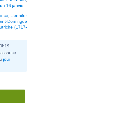
un 16 janvier
.
ence
,
Jennifer
aint-Domingue
utriche (1717-
x
.
10h19
aissance
u
jour