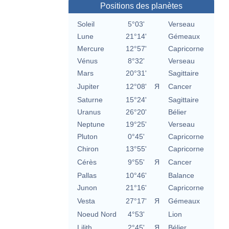
Positions des planètes
Soleil
5°03'
Verseau
Lune
21°14'
Gémeaux
Mercure
12°57'
Capricorne
Vénus
8°32'
Verseau
Mars
20°31'
Sagittaire
Jupiter
12°08'
Я
Cancer
Saturne
15°24'
Sagittaire
Uranus
26°20'
Bélier
Neptune
19°25'
Verseau
Pluton
0°45'
Capricorne
Chiron
13°55'
Capricorne
Cérès
9°55'
Я
Cancer
Pallas
10°46'
Balance
Junon
21°16'
Capricorne
Vesta
27°17'
Я
Gémeaux
Noeud Nord
4°53'
Lion
Lilith
2°45'
Я
Bélier