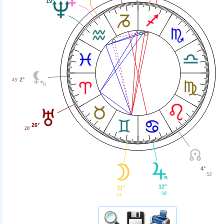
19°
2°
45'
26°
20'
4°
53'
12°
21°
08'
14'