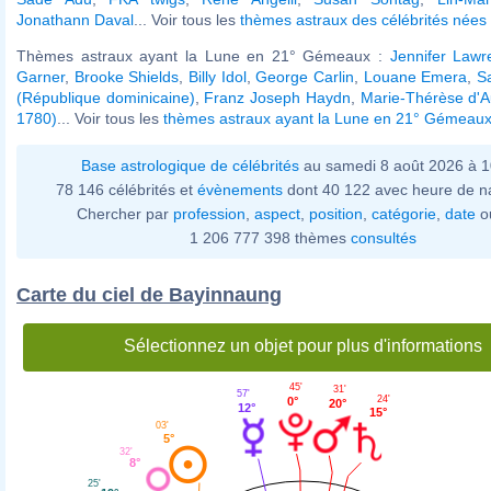
Jonathann Daval
... Voir tous les
thèmes astraux des célébrités nées 
Thèmes astraux ayant la Lune en 21° Gémeaux :
Jennifer Lawr
Garner
,
Brooke Shields
,
Billy Idol
,
George Carlin
,
Louane Emera
,
S
(République dominicaine)
,
Franz Joseph Haydn
,
Marie-Thérèse d'A
1780)
... Voir tous les
thèmes astraux ayant la Lune en 21° Gémeau
Base astrologique de célébrités
au samedi 8 août 2026 à 
78 146 célébrités et
évènements
dont 40 122 avec heure de n
Chercher par
profession
,
aspect
,
position
,
catégorie
,
date
o
1 206 777 398 thèmes
consultés
Carte du ciel de Bayinnaung
Sélectionnez un objet pour plus d'informations
45'
31'
57'
24'
0°
20°
12°
15°
03'
5°
32'
8°
25'