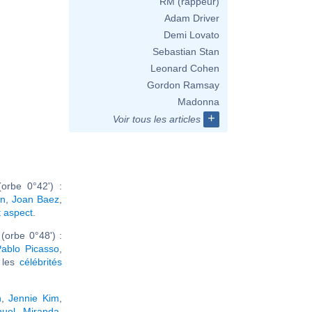
RM (rappeur)
Adam Driver
Demi Lovato
Sebastian Stan
Leonard Cohen
Gordon Ramsay
Madonna
+
Voir tous les articles
orbe 0°42') :
on
,
Joan Baez
,
t aspect
.
(orbe 0°48') :
ablo Picasso
,
r les
célébrités
h
,
Jennie Kim
,
nuel Miranda
,