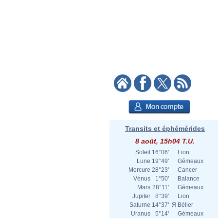
Transits et éphémérides
8 août, 15h04 T.U.
Soleil
16°06'
Lion
Lune
19°49'
Gémeaux
Mercure
28°23'
Cancer
Vénus
1°50'
Balance
Mars
28°11'
Gémeaux
Jupiter
8°39'
Lion
Saturne
14°37'
Я
Bélier
Uranus
5°14'
Gémeaux