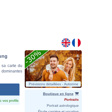
aung
 sa carte du
es dominantes
Prévisions détaillées - Automne
Boutique en ligne
Portraits
c vos profils
Portrait astrologique
Étude carrière et vocation