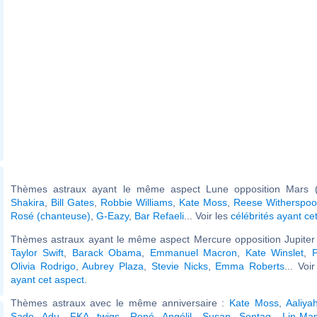
Thèmes astraux ayant le même aspect Lune opposition Mars (
Shakira
,
Bill Gates
,
Robbie Williams
,
Kate Moss
,
Reese Witherspo
Rosé (chanteuse)
,
G-Eazy
,
Bar Refaeli
... Voir les
célébrités ayant ce
Thèmes astraux ayant le même aspect Mercure opposition Jupiter 
Taylor Swift
,
Barack Obama
,
Emmanuel Macron
,
Kate Winslet
,
P
Olivia Rodrigo
,
Aubrey Plaza
,
Stevie Nicks
,
Emma Roberts
... Voi
ayant cet aspect
.
Thèmes astraux avec le même anniversaire :
Kate Moss
,
Aaliya
Sade Adu
,
FKA twigs
,
René Angélil
,
Susan Sontag
,
Lin-Ma