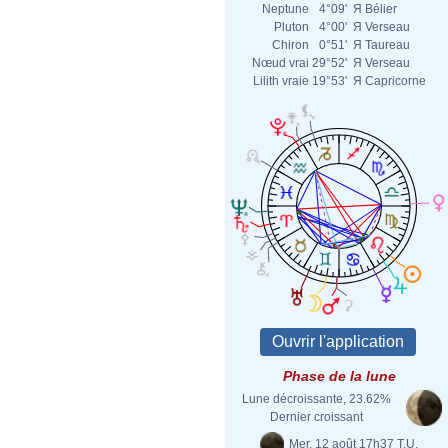
Neptune
4°09'
Я
Bélier
Pluton
4°00'
Я
Verseau
Chiron
0°51'
Я
Taureau
Nœud vrai
29°52'
Я
Verseau
Lilith vraie
19°53'
Я
Capricorne
Phase de la lune
Lune décroissante, 23.62%
Dernier croissant
Mer. 12 août 17h37 T.U.