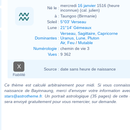
mercredi
16 janvier
1516 (heure
Né le :
inconnue) (cal. julien)
à :
Taungoo (Birmanie)
Soleil :
5°03' Verseau
Lune :
21°14' Gémeaux
Verseau
,
Sagittaire
,
Capricorne
Dominantes
:
Uranus
,
Lune
,
Pluton
Air
,
Feu
/
Mutable
Numérologie
:
chemin de vie 3
Vues
:
9 362
X
Source :
date sans heure de naissance
Fiabilité
Ce thème est calculé arbitrairement pour midi. Si vous connaiss
naissance de Bayinnaung, merci d'envoyer votre information ave
stars@astrotheme.fr
. Un portrait astrologique (35 pages) de cette 
sera envoyé gratuitement pour vous remercier, sur demande.