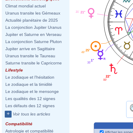
Climat mondial actuel
21'
21°
Uranus transite les Gémeaux
Actualité planétaire de 2025
La conjonction Jupiter Uranus
Jupiter et Saturne en Verseau
La conjonction Saturne Pluton
Jupiter arrive en Sagittaire
25°
49'
Uranus transite le Taureau
1°
Saturne transite le Capricorne
35'
Lifestyle
22°
Le zodiaque et l'hésitation
00'
Le zodiaque et la timidité
Le zodiaque et le mensonge
Les qualités des 12 signes
Les défauts des 12 signes
+
Voir tous les articles
Compatibilité
Astrologie et compatibilité
Afficher les aspec