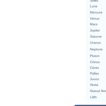
Soleil
Lune
Mercure
Vénus
Mars
Jupiter
Saturne
Uranus
Neptune
Pluton
Chiron
Cérès
Pallas
Junon
Vesta
Noeud No
Lilith