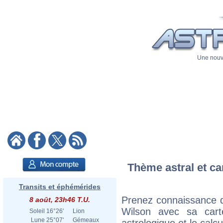
Une nouve
Thème astral et ca
Transits et éphémérides
Prenez connaissance d
8 août, 23h46 T.U.
Wilson avec sa carte
Soleil
16°26'
Lion
Lune
25°07'
Gémeaux
astrologique et le calc