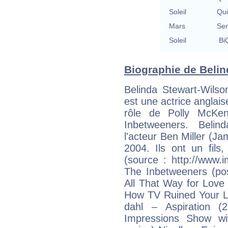
Soleil
Qu
Mars
Se
Soleil
BiQ
Biographie de Belind
Belinda Stewart-Wilso
est une actrice angla
rôle de Polly McKen
Inbetweeners. Belin
l'acteur Ben Miller (J
2004. Ils ont un fils
(source : http://www
The Inbetweeners (pos
All That Way for Love 
How TV Ruined Your Li
dahl – Aspiration 
Impressions Show w