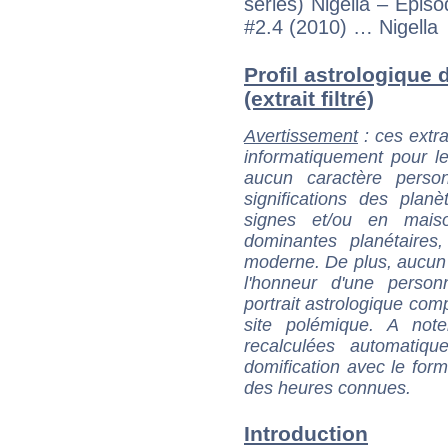
series) Nigella – Epis
#2.4 (2010) … Nigella
Profil astrologique
(extrait filtré)
Avertissement
: ces extra
informatiquement pour le
aucun caractère perso
significations des pla
signes et/ou en maiso
dominantes planétaires,
moderne. De plus, aucun a
l'honneur d'une personn
portrait astrologique com
site polémique. A note
recalculées automatiq
domification avec le form
des heures connues.
Introduction