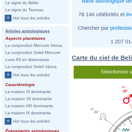
Base astrologique de
Le signe du Bélier
Le signe du Taureau
78 146 célébrités et
év
+
Voir tous les articles
Chercher par
professi
Articles astrologiques
Aspects planétaires
1 207 0
La conjonction Mercure Vénus
La conjonction Soleil Mercure
Carte du ciel de Be
Lune AS en dissonance
La conjonction Soleil Vénus
Sélectionnez u
+
Voir tous les articles
Caractérologie
34'
20°
La maison VI dominante
La maison VII dominante
La maison VIII dominante
09'
21°
La maison IX dominante
+
Voir tous les articles
Évènements astrologiques