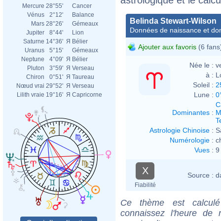
Mercure
28°55'
Cancer
Vénus
2°12'
Balance
Belinda Stewart-Wilson
Mars
28°26'
Gémeaux
Données de naissance et dom
Jupiter
8°44'
Lion
Saturne
14°36'
Я
Bélier
Ajouter aux favoris
(6 fans
Uranus
5°15'
Gémeaux
Neptune
4°09'
Я
Bélier
Née le :
v
Pluton
3°59'
Я
Verseau
à :
L
Chiron
0°51'
Я
Taureau
Soleil :
2
Nœud vrai
29°52'
Я
Verseau
Lune :
0
Lilith vraie
19°16'
Я
Capricorne
C
Dominantes
:
M
T
Astrologie Chinoise
:
S
Numérologie
:
c
Vues
:
9
X
Source :
d
Fiabilité
Ce thème est calculé 
connaissez l'heure de 