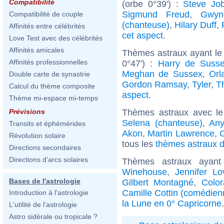
Compatibilité
(orbe 0°39') :
Steve Jo
Sigmund Freud
,
Gwyn
Compatibilité de couple
(chanteuse)
,
Hilary Duff
,
Affinités entre célébrités
cet aspect
.
Love Test avec des célébrités
Affinités amicales
Thèmes astraux ayant le
Affinités professionnelles
0°47') :
Harry de Suss
Meghan de Sussex
,
Orl
Double carte de synastrie
Gordon Ramsay
,
Tyler, T
Calcul du thème composite
aspect
.
Thème mi-espace mi-temps
Thèmes astraux avec l
Prévisions
Selena (chanteuse)
,
Any
Transits et éphémérides
Akon
,
Martin Lawrence
,
Révolution solaire
tous les
thèmes astraux d
Directions secondaires
Directions d'arcs solaires
Thèmes astraux ayan
Winehouse
,
Jennifer Lo
Bases de l'astrologie
Gilbert Montagné
,
Colo
Camille Cottin (comédien
Introduction à l'astrologie
la Lune en 0° Capricorne
.
L'utilité de l'astrologie
Astro sidérale ou tropicale ?