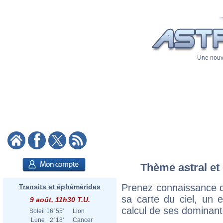
Une nouve
Thème astral et 
Prenez connaissance d
Transits et éphémérides
sa carte du ciel, un ex
9 août, 11h30 T.U.
calcul de ses dominant
Soleil
16°55'
Lion
Lune
2°18'
Cancer