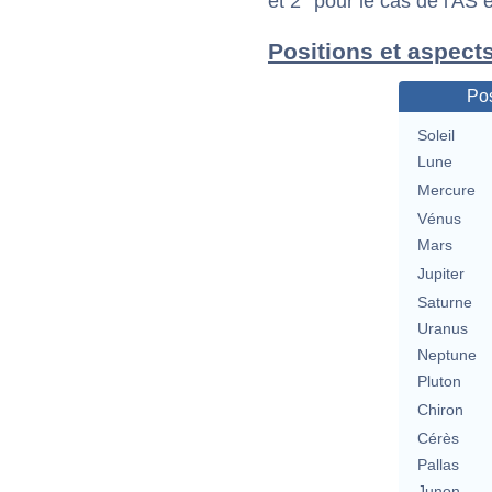
et 2° pour le cas de l'AS
Positions et aspects
Pos
Soleil
Lune
Mercure
Vénus
Mars
Jupiter
Saturne
Uranus
Neptune
Pluton
Chiron
Cérès
Pallas
Junon