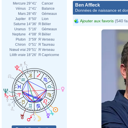
Mercure
29°41'
Cancer
Ben Affleck
Vénus
2°41'
Balance
Données de naissance et dom
Mars
28°45'
Gémeaux
Jupiter
8°50'
Lion
Ajouter aux favoris
(540 fa
Saturne
14°36'
Я
Bélier
Uranus
5°16'
Gémeaux
Neptune
4°08'
Я
Bélier
Pluton
3°59'
Я
Verseau
Chiron
0°51'
Я
Taureau
Nœud vrai
29°51'
Я
Verseau
Lilith vraie
18°26'
Я
Capricorne