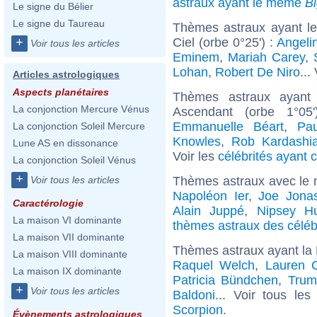
astraux ayant le même
B
Le signe du Bélier
Le signe du Taureau
Thèmes astraux ayant le
Ciel (orbe 0°25') :
Angelin
+
Voir tous les articles
Eminem
,
Mariah Carey
,
Lohan
,
Robert De Niro
...
Articles astrologiques
Aspects planétaires
Thèmes astraux ayant
La conjonction Mercure Vénus
Ascendant (orbe 1°05
Emmanuelle Béart
,
Pa
La conjonction Soleil Mercure
Knowles
,
Rob Kardashi
Lune AS en dissonance
Voir les
célébrités ayant 
La conjonction Soleil Vénus
+
Thèmes astraux avec le 
Voir tous les articles
Napoléon Ier
,
Joe Jona
Caractérologie
Alain Juppé
,
Nipsey Hu
La maison VI dominante
thèmes astraux des céléb
La maison VII dominante
Thèmes astraux ayant la 
La maison VIII dominante
Raquel Welch
,
Lauren 
La maison IX dominante
Patricia Bündchen
,
Trum
+
Voir tous les articles
Baldoni
... Voir tous le
Scorpion
.
Évènements astrologiques