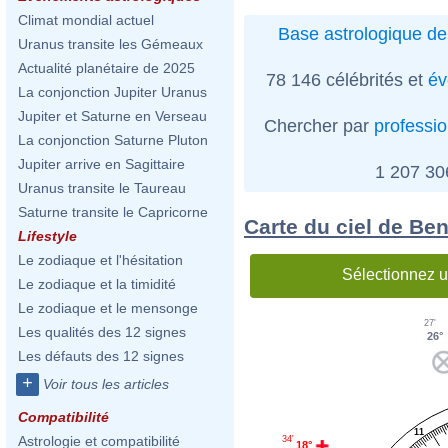
Climat mondial actuel
Base astrologique de
Uranus transite les Gémeaux
Actualité planétaire de 2025
78 146 célébrités et
év
La conjonction Jupiter Uranus
Jupiter et Saturne en Verseau
Chercher par
professi
La conjonction Saturne Pluton
Jupiter arrive en Sagittaire
1 207 3
Uranus transite le Taureau
Saturne transite le Capricorne
Carte du ciel de Ben
Lifestyle
Le zodiaque et l'hésitation
Sélectionnez u
Le zodiaque et la timidité
Le zodiaque et le mensonge
27'
Les qualités des 12 signes
26°
Les défauts des 12 signes
+
Voir tous les articles
Compatibilité
11
Astrologie et compatibilité
34'
18°