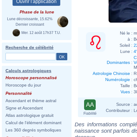
Phase de la lune
Lune décroissante, 15.62%
Dernier croissant
Mer. 12 août 17h37 T.U.
Né le :
m
à :
B
Soleil :
2
Recherche de célébrité
Lune :
4
C
Dominantes
:
V
M
Calculs astrologiques
Astrologie Chinoise
:
R
Horoscope personnalisé
Numérologie
:
c
Horoscope du jour
Taille :
B
Vues
:
3
Personnalité
Ascendant et thème astral
AA
Source :
a
Signe et Ascendant
Contributeur :
L
Fiabilité
Atlas astrologique gratuit
Calcul de l'élément dominant
Des informations complé
Les 360 degrés symboliques
naissance sont parfois di