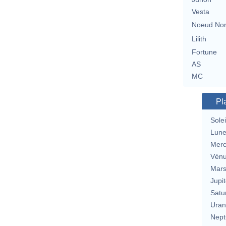
Vesta
Noeud No
Lilith
Fortune
AS
MC
Pl
Solei
Lun
Merc
Vén
Mar
Jupit
Satu
Uran
Nept