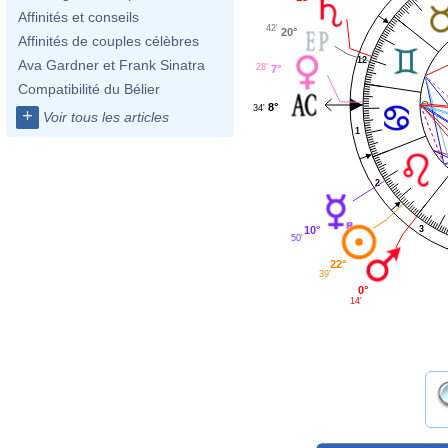
Affinités et conseils
42'
20°
Affinités de couples célèbres
12
Ava Gardner et Frank Sinatra
28'
7°
Compatibilité du Bélier
8°
34'
+
Voir tous les articles
1
2
10°
3
50'
22°
39'
0°
14'