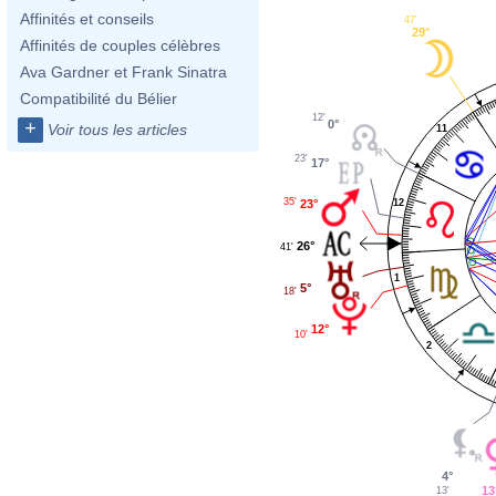
Affinités et conseils
47'
29°
Affinités de couples célèbres
Ava Gardner et Frank Sinatra
Compatibilité du Bélier
12'
0°
+
Voir tous les articles
11
23'
17°
35'
23°
12
26°
41'
1
5°
18'
12°
10'
2
4°
13
13'