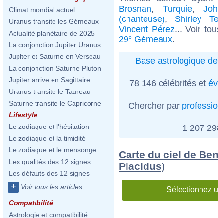
Brosnan
,
Turquie
,
Jo
Climat mondial actuel
(chanteuse)
,
Shirley T
Uranus transite les Gémeaux
Vincent Pérez
... Voir to
Actualité planétaire de 2025
29° Gémeaux
.
La conjonction Jupiter Uranus
Jupiter et Saturne en Verseau
Base astrologique de
La conjonction Saturne Pluton
Jupiter arrive en Sagittaire
78 146 célébrités et
év
Uranus transite le Taureau
Saturne transite le Capricorne
Chercher par
professi
Lifestyle
Le zodiaque et l'hésitation
1 207 2
Le zodiaque et la timidité
Le zodiaque et le mensonge
Carte du ciel de Be
Les qualités des 12 signes
Placidus)
Les défauts des 12 signes
+
Voir tous les articles
Sélectionnez u
Compatibilité
Astrologie et compatibilité