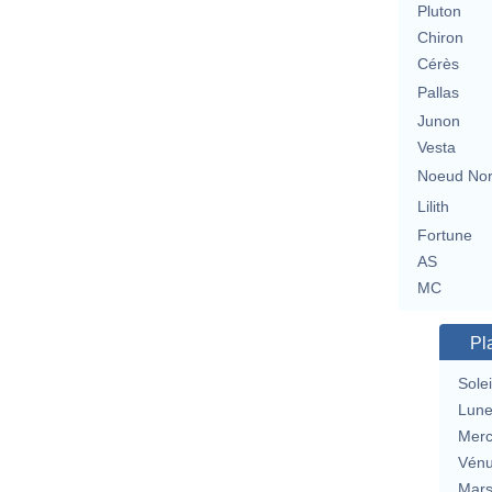
Pluton
Chiron
Cérès
Pallas
Junon
Vesta
Noeud No
Lilith
Fortune
AS
MC
Pl
Solei
Lun
Merc
Vén
Mar