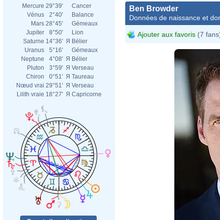
Mercure
29°39'
Cancer
Ben Browder
Vénus
2°40'
Balance
Données de naissance et dom
Mars
28°45'
Gémeaux
Jupiter
8°50'
Lion
Ajouter aux favoris
(7 fans
Saturne
14°36'
Я
Bélier
Uranus
5°16'
Gémeaux
Neptune
4°08'
Я
Bélier
Pluton
3°59'
Я
Verseau
Chiron
0°51'
Я
Taureau
Nœud vrai
29°51'
Я
Verseau
Lilith vraie
18°27'
Я
Capricorne