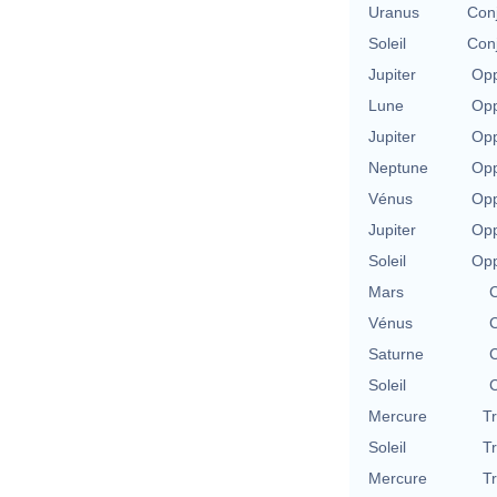
Uranus
Con
Soleil
Con
Jupiter
Opp
Lune
Opp
Jupiter
Opp
Neptune
Opp
Vénus
Opp
Jupiter
Opp
Soleil
Opp
Mars
C
Vénus
C
Saturne
C
Soleil
C
Mercure
T
Soleil
T
Mercure
T