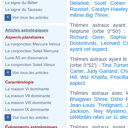
Delanoë
,
Scott Cohen 
Le signe du Bélier
Roussel
,
Caralyn Hawley
Le signe du Taureau
même
Big Three
.
+
Voir tous les articles
Thèmes astraux ayant
Articles astrologiques
Neptune (orbe 0°50') 
Richard Gere
,
Sophia
Aspects planétaires
Dostoïevski
,
Leonard C
La conjonction Mercure Vénus
ayant cet aspect
.
La conjonction Soleil Mercure
Lune AS en dissonance
Thèmes astraux ayant le
(orbe 0°52') :
Tina Turner
La conjonction Soleil Vénus
Carter
,
Judy Garland
,
Cha
+
Voir tous les articles
Hill
,
Wiz Khalifa
,
Priscill
Caractérologie
aspect
.
La maison VI dominante
Thèmes astraux avec 
La maison VII dominante
Bhagwan Shree Osho R
La maison VIII dominante
Jean-Louis Trintignant
,
La maison IX dominante
Jackson
,
Rey Mysterio
célébrités nées un 11 dé
+
Voir tous les articles
Thèmes astraux ayan
Évènements astrologiques