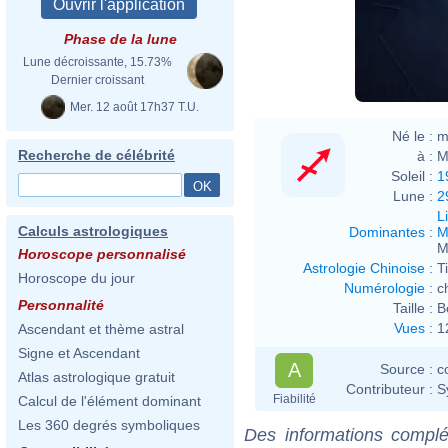
Phase de la lune
Lune décroissante, 15.73%
Dernier croissant
Mer. 12 août 17h37 T.U.
Né le :
m
Recherche de célébrité
à :
M
Soleil :
1
Lune :
2
L
Calculs astrologiques
Dominantes
:
M
M
Horoscope personnalisé
Astrologie Chinoise
:
T
Horoscope du jour
Numérologie
:
c
Personnalité
Taille :
B
Vues
:
1
Ascendant et thème astral
Signe et Ascendant
A
Source :
c
Atlas astrologique gratuit
Contributeur :
S
Fiabilité
Calcul de l'élément dominant
Les 360 degrés symboliques
Des informations complé