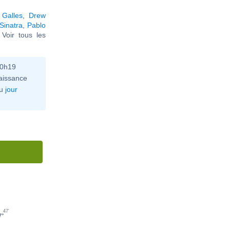
 Galles
,
Drew
Sinatra
,
Pablo
. Voir tous les
10h19
aissance
u
jour
47'
7°