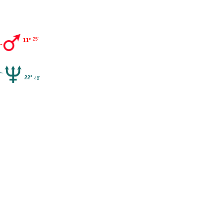
25'
11°
22°
48'