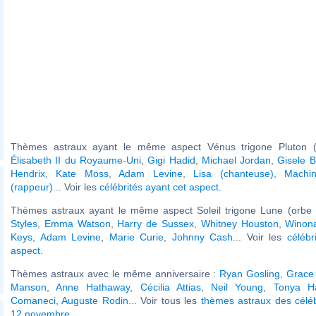
Thèmes astraux ayant le même aspect Vénus trigone Pluton (
Élisabeth II du Royaume-Uni
,
Gigi Hadid
,
Michael Jordan
,
Gisele 
Hendrix
,
Kate Moss
,
Adam Levine
,
Lisa (chanteuse)
,
Machi
(rappeur)
... Voir les
célébrités ayant cet aspect
.
Thèmes astraux ayant le même aspect Soleil trigone Lune (orbe 
Styles
,
Emma Watson
,
Harry de Sussex
,
Whitney Houston
,
Winon
Keys
,
Adam Levine
,
Marie Curie
,
Johnny Cash
... Voir les
célébr
aspect
.
Thèmes astraux avec le même anniversaire :
Ryan Gosling
,
Grace 
Manson
,
Anne Hathaway
,
Cécilia Attias
,
Neil Young
,
Tonya H
Comaneci
,
Auguste Rodin
... Voir tous les
thèmes astraux des célé
12 novembre
.