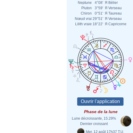
Neptune
4°08'
Я
Bélier
Pluton
3°59'
Я
Verseau
Chiron
0°51'
Я
Taureau
Nœud vrai
29°51'
Я
Verseau
Lilith vraie
18°22'
Я
Capricorne
Phase de la lune
Lune décroissante, 15.29%
Dernier croissant
Mer. 12 août 17h37 T.U.