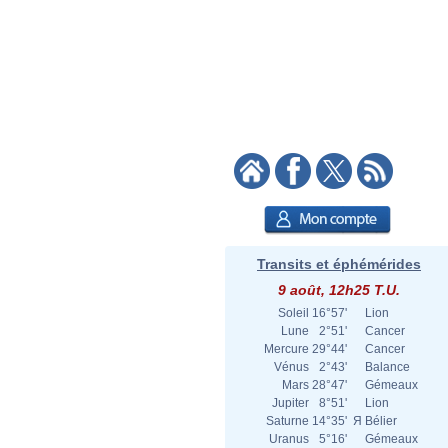
Transits et éphémérides
9 août, 12h25 T.U.
Soleil
16°57'
Lion
Lune
2°51'
Cancer
Mercure
29°44'
Cancer
Vénus
2°43'
Balance
Mars
28°47'
Gémeaux
Jupiter
8°51'
Lion
Saturne
14°35'
Я
Bélier
Uranus
5°16'
Gémeaux