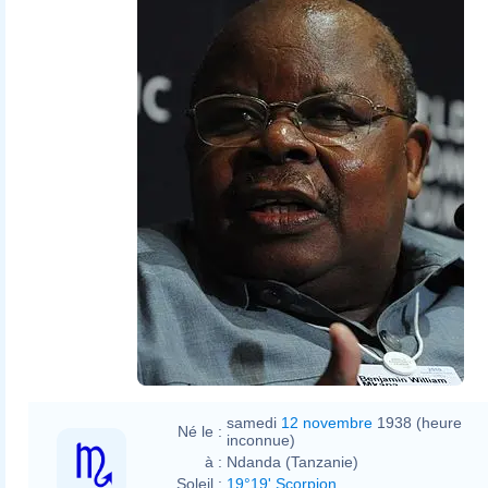
samedi
12 novembre
1938 (heure
Né le :
inconnue)
à :
Ndanda (Tanzanie)
Soleil :
19°19' Scorpion