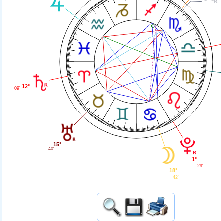
12°
09'
15°
40'
1°
29'
18°
42'