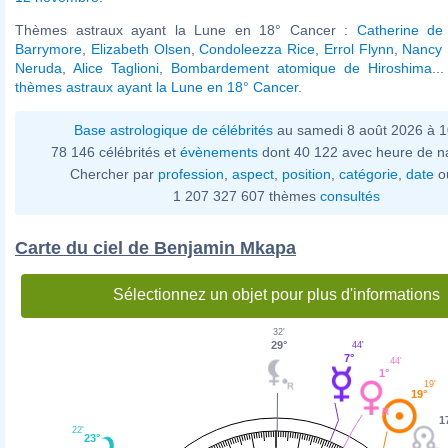
Thèmes astraux ayant la Lune en 18° Cancer :
Catherine de
Barrymore
,
Elizabeth Olsen
,
Condoleezza Rice
,
Errol Flynn
,
Nancy 
Neruda
,
Alice Taglioni
,
Bombardement atomique de Hiroshima
..
thèmes astraux ayant la Lune en 18° Cancer
.
Base astrologique de célébrités
au samedi 8 août 2026 à 
78 146 célébrités et
évènements
dont 40 122 avec heure de n
Chercher par
profession
,
aspect
,
position
,
catégorie
,
date
o
1 207 327 607 thèmes
consultés
Carte du ciel de Benjamin Mkapa
Sélectionnez un objet pour plus d'informations
32'
29°
44'
7°
44'
1°
19'
19°
1
22'
23°