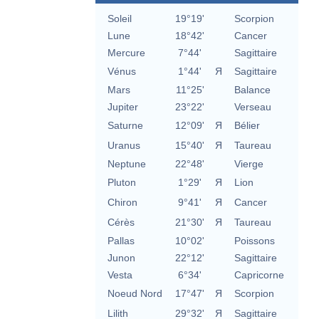
Soleil
19°19'
Scorpion
Lune
18°42'
Cancer
Mercure
7°44'
Sagittaire
Vénus
1°44'
Я
Sagittaire
Mars
11°25'
Balance
Jupiter
23°22'
Verseau
Saturne
12°09'
Я
Bélier
Uranus
15°40'
Я
Taureau
Neptune
22°48'
Vierge
Pluton
1°29'
Я
Lion
Chiron
9°41'
Я
Cancer
Cérès
21°30'
Я
Taureau
Pallas
10°02'
Poissons
Junon
22°12'
Sagittaire
Vesta
6°34'
Capricorne
Noeud Nord
17°47'
Я
Scorpion
Lilith
29°32'
Я
Sagittaire