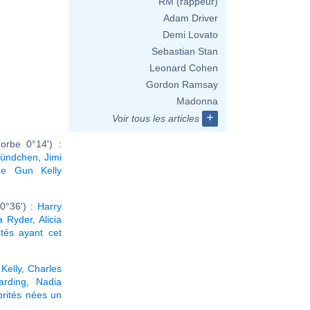
RM (rappeur)
Adam Driver
Demi Lovato
Sebastian Stan
Leonard Cohen
Gordon Ramsay
Madonna
+
Voir tous les articles
orbe 0°14') :
Bündchen
,
Jimi
ne Gun Kelly
0°36') :
Harry
a Ryder
,
Alicia
ités ayant cet
Kelly
,
Charles
arding
,
Nadia
brités nées un