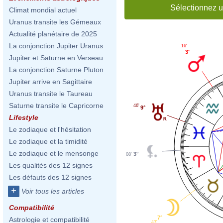
Sélectionnez u
Climat mondial actuel
Uranus transite les Gémeaux
Actualité planétaire de 2025
La conjonction Jupiter Uranus
16'
3°
Jupiter et Saturne en Verseau
La conjonction Saturne Pluton
Jupiter arrive en Sagittaire
Uranus transite le Taureau
Saturne transite le Capricorne
46'
9°
Lifestyle
Le zodiaque et l'hésitation
Le zodiaque et la timidité
Le zodiaque et le mensonge
3°
08'
Les qualités des 12 signes
Les défauts des 12 signes
+
Voir tous les articles
Compatibilité
7°
Astrologie et compatibilité
43'