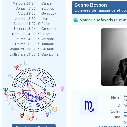
Mercure
28°24'
Cancer
Benno Besson
Vénus
1°51'
Balance
Données de naissance et dom
Mars
28°12'
Gémeaux
Jupiter
8°39'
Lion
Ajouter aux favoris
(aucun 
Saturne
14°37'
Я
Bélier
Uranus
5°14'
Gémeaux
Neptune
4°09'
Я
Bélier
Pluton
4°00'
Я
Verseau
Chiron
0°51'
Я
Taureau
Nœud vrai
29°52'
Я
Verseau
Lilith vraie
19°51'
Я
Capricorne
Erli
s
Né le :
i
à :
Y
Soleil :
1
Lune :
7
S
Dominantes
:
L