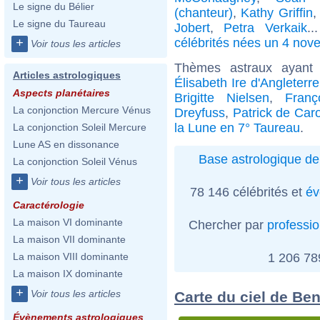
Le signe du Bélier
(chanteur)
,
Kathy Griffin
Le signe du Taureau
Jobert
,
Petra Verkaik
.
célébrités nées un 4 nov
+
Voir tous les articles
Thèmes astraux ayant
Articles astrologiques
Élisabeth Ire d'Angleterre
Aspects planétaires
Brigitte Nielsen
,
Franç
La conjonction Mercure Vénus
Dreyfuss
,
Patrick de Caro
la Lune en 7° Taureau
.
La conjonction Soleil Mercure
Lune AS en dissonance
Base astrologique de
La conjonction Soleil Vénus
+
Voir tous les articles
78 146 célébrités et
év
Caractérologie
La maison VI dominante
Chercher par
professi
La maison VII dominante
1 206 7
La maison VIII dominante
La maison IX dominante
+
Voir tous les articles
Carte du ciel de B
Évènements astrologiques