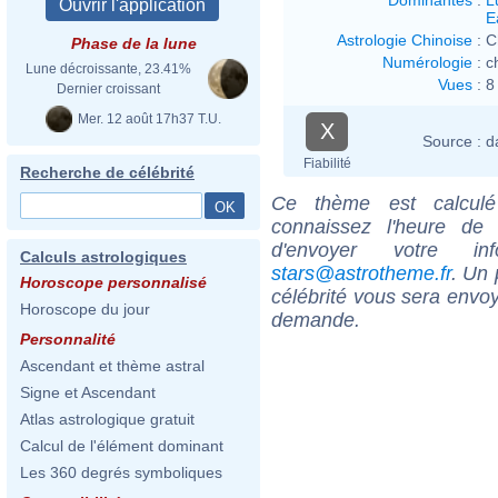
E
Astrologie Chinoise
:
C
Phase de la lune
Numérologie
:
c
Lune décroissante, 23.41%
Vues
:
8
Dernier croissant
Mer. 12 août 17h37 T.U.
X
Source :
d
Fiabilité
Recherche de célébrité
Ce thème est calculé 
connaissez l'heure de
d'envoyer votre i
Calculs astrologiques
stars@astrotheme.fr
. Un 
Horoscope personnalisé
célébrité vous sera envoy
Horoscope du jour
demande.
Personnalité
Ascendant et thème astral
Signe et Ascendant
Atlas astrologique gratuit
Calcul de l'élément dominant
Les 360 degrés symboliques