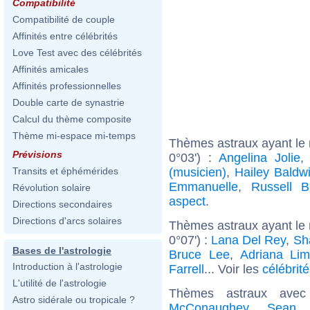
Compatibilité
Compatibilité de couple
Affinités entre célébrités
Love Test avec des célébrités
Affinités amicales
Affinités professionnelles
Double carte de synastrie
Calcul du thème composite
Thème mi-espace mi-temps
Thèmes astraux ayant le
Prévisions
0°03') :
Angelina Jolie
(musicien)
,
Hailey Baldw
Transits et éphémérides
Emmanuelle
,
Russell B
Révolution solaire
aspect
.
Directions secondaires
Directions d'arcs solaires
Thèmes astraux ayant le 
0°07') :
Lana Del Rey
,
Sh
Bases de l'astrologie
Bruce Lee
,
Adriana Li
Introduction à l'astrologie
Farrell
... Voir les
célébrit
L'utilité de l'astrologie
Thèmes astraux ave
Astro sidérale ou tropicale ?
McConaughey
,
Sean 