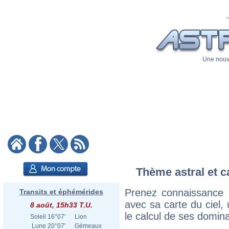
Une nouve
Thème astral et c
Prenez connaissance
Transits et éphémérides
avec sa carte du ciel, 
8 août, 15h33 T.U.
le calcul de ses domina
Soleil
16°07'
Lion
Lune
20°07'
Gémeaux