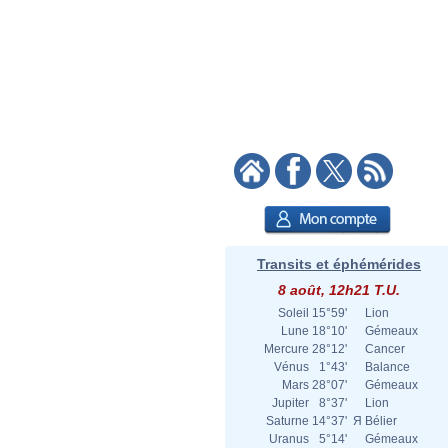
Transits et éphémérides
8 août, 12h21 T.U.
Soleil
15°59'
Lion
Lune
18°10'
Gémeaux
Mercure
28°12'
Cancer
Vénus
1°43'
Balance
Mars
28°07'
Gémeaux
Jupiter
8°37'
Lion
Saturne
14°37'
Я
Bélier
Uranus
5°14'
Gémeaux