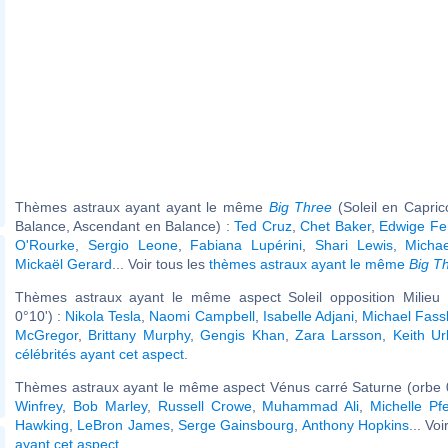
Thèmes astraux ayant ayant le même
Big Three
(Soleil en Capri
Balance, Ascendant en Balance) :
Ted Cruz
,
Chet Baker
,
Edwige Fe
O'Rourke
,
Sergio Leone
,
Fabiana Lupérini
,
Shari Lewis
,
Michae
Mickaël Gerard
... Voir tous les
thèmes astraux ayant le même
Big T
Thèmes astraux ayant le même aspect Soleil opposition Milieu 
0°10') :
Nikola Tesla
,
Naomi Campbell
,
Isabelle Adjani
,
Michael Fass
McGregor
,
Brittany Murphy
,
Gengis Khan
,
Zara Larsson
,
Keith U
célébrités ayant cet aspect
.
Thèmes astraux ayant le même aspect Vénus carré Saturne (orbe 
Winfrey
,
Bob Marley
,
Russell Crowe
,
Muhammad Ali
,
Michelle Pfe
Hawking
,
LeBron James
,
Serge Gainsbourg
,
Anthony Hopkins
... Vo
ayant cet aspect
.