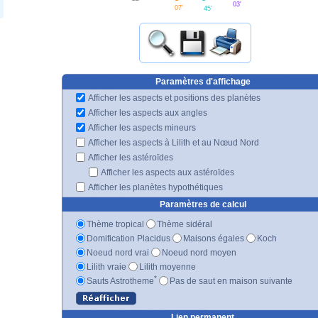
03'
07'
45'
Paramètres d'affichage
Afficher les aspects et positions des planètes
Afficher les aspects aux angles
Afficher les aspects mineurs
Afficher les aspects à Lilith et au Nœud Nord
Afficher les astéroïdes
Afficher les aspects aux astéroïdes
Afficher les planètes hypothétiques
Paramètres de calcul
Thème tropical
Thème sidéral
Domification Placidus
Maisons égales
Koch
Noeud nord vrai
Noeud nord moyen
Lilith vraie
Lilith moyenne
*
Sauts Astrotheme
Pas de saut en maison suivante
Lien permanent