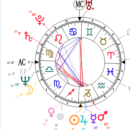
15'
16°
9
10
09'
6°
8
11
7
12
2°
20'
6
1
3°
30'
15°
02'
5
2
26°
05'
4
3
5°
21°
49'
9°
10°
36'
3°
8°
22'