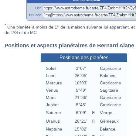
Lien
BBCode
*
Une planète à moins de 1° de la maison suivante lui appartient, et 
de l'AS et du MC
Positions et aspects planétaires de Bernard Alane
Positions des planètes
Soleil
3°07'
Capricorne
Lune
26°05'
Balance
Mercure
10°03'
Capricorne
Vénus
5°49'
Sagittaire
Mars
21°36'
Capricorne
Jupiter
8°45'
Capricorne
Saturne
6°09'
Я
Vierge
Uranus
28°21'
Я
Gémeaux
Neptune
15°02'
Balance