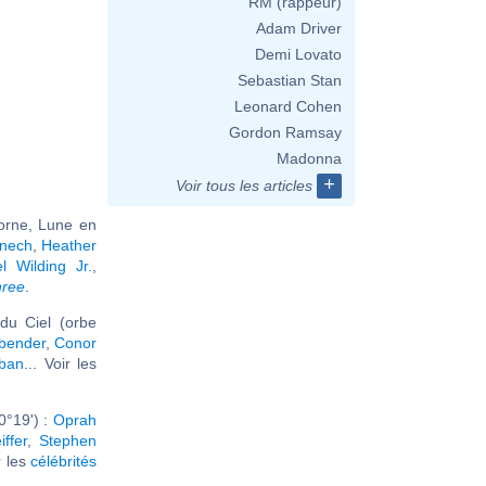
RM (rappeur)
Adam Driver
Demi Lovato
Sebastian Stan
Leonard Cohen
Gordon Ramsay
Madonna
+
Voir tous les articles
corne, Lune en
nech
,
Heather
l Wilding Jr.
,
hree
.
du Ciel (orbe
bender
,
Conor
rban
... Voir les
0°19') :
Oprah
iffer
,
Stephen
ir les
célébrités