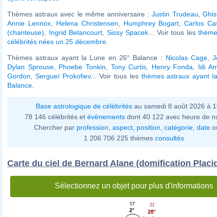
Thèmes astraux avec le même anniversaire :
Justin Trudeau
,
Ghis
Annie Lennox
,
Helena Christensen
,
Humphrey Bogart
,
Carlos Ca
(chanteuse)
,
Ingrid Betancourt
,
Sissy Spacek
... Voir tous les
thème
célébrités nées un 25 décembre
.
Thèmes astraux ayant la Lune en 26° Balance :
Nicolas Cage
,
J
Dylan Sprouse
,
Phoebe Tonkin
,
Tony Curtis
,
Henry Fonda
,
Idi A
Gordon
,
Sergueï Prokofiev
... Voir tous les
thèmes astraux ayant l
Balance
.
Base astrologique de célébrités
au samedi 8 août 2026 à 
78 146 célébrités et
évènements
dont 40 122 avec heure de n
Chercher par
profession
,
aspect
,
position
,
catégorie
,
date
o
1 206 706 225 thèmes
consultés
Carte du ciel de Bernard Alane (domification Placi
Sélectionnez un objet pour plus d'informations
57'
21'
2°
28°