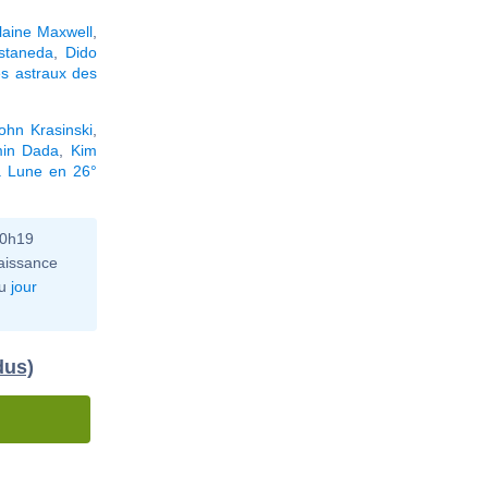
laine Maxwell
,
staneda
,
Dido
s astraux des
ohn Krasinski
,
min Dada
,
Kim
a Lune en 26°
10h19
aissance
u
jour
dus)