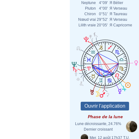
Neptune
4°09'
Я
Bélier
Pluton
4°00'
Я
Verseau
Chiron
0°51'
Я
Taureau
Nœud vrai
29°52'
Я
Verseau
Lilith vraie
20°05'
Я
Capricorne
Phase de la lune
Lune décroissante, 24.76%
Dernier croissant
Mer. 12 août 17h37 T.U.