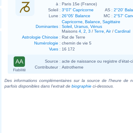
à :
Paris 15e (France)
Soleil :
3°07' Capricorne
AS :
2°20' Bal
Lune :
26°05' Balance
MC :
2°57' Can
Capricorne
,
Balance
,
Sagittaire
Dominantes
:
Soleil
,
Uranus
,
Vénus
Maisons
4
,
2
,
3
/
Terre
,
Air
/
Cardinal
Astrologie Chinoise
:
Rat de Terre
Numérologie
:
chemin de vie 5
Vues
:
16 172
AA
Source :
acte de naissance ou registre d'état-ci
Contributeur :
Astrotheme
Fiabilité
Des informations complémentaires sur la source de l'heure de n
parfois disponibles dans l'extrait de
biographie
ci-dessous.