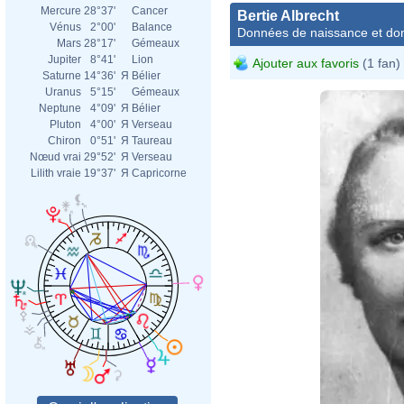
Mercure
28°37'
Cancer
Bertie Albrecht
Vénus
2°00'
Balance
Données de naissance et dom
Mars
28°17'
Gémeaux
Jupiter
8°41'
Lion
Ajouter aux favoris
(1 fan)
Saturne
14°36'
Я
Bélier
Uranus
5°15'
Gémeaux
Neptune
4°09'
Я
Bélier
Pluton
4°00'
Я
Verseau
Chiron
0°51'
Я
Taureau
Nœud vrai
29°52'
Я
Verseau
Lilith vraie
19°37'
Я
Capricorne