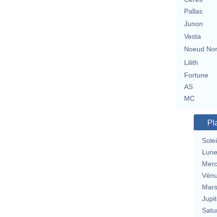
Pallas
Junon
Vesta
Noeud No
Lilith
Fortune
AS
MC
Pl
Solei
Lun
Merc
Vén
Mar
Jupit
Satu