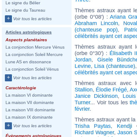
Le signe du Bélier
Thèmes astraux ayant l
Le signe du Taureau
(orbe 0°08') :
Ariana Gr
+
Voir tous les articles
Abraham Lincoln
,
Nova
(chanteuse pop)
,
Patr
Articles astrologiques
célébrités ayant cet aspe
Aspects planétaires
Thèmes astraux ayant 
La conjonction Mercure Vénus
(orbe 0°30') :
Élisabeth 
La conjonction Soleil Mercure
Jordan
,
Gisele Bündch
Lune AS en dissonance
Levine
,
Lisa (chanteuse)
La conjonction Soleil Vénus
célébrités ayant cet aspe
+
Voir tous les articles
Thèmes astraux avec 
Caractérologie
Stallion
,
Élodie Frégé
,
Ax
La maison VI dominante
Janice Dickinson
,
Loui
Turner
... Voir tous les
th
La maison VII dominante
février
.
La maison VIII dominante
La maison IX dominante
Thèmes astraux ayant la
+
Trisha Paytas
,
Kendji 
Voir tous les articles
Richard Wagner
,
Jason S
Évènements astrologiques