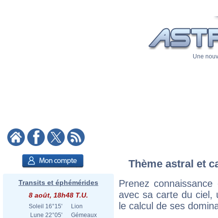
Une nouve
Thème astral et ca
Prenez connaissance d
Transits et éphémérides
avec sa carte du ciel, 
8 août, 18h48 T.U.
le calcul de ses domina
Soleil
16°15'
Lion
Lune
22°05'
Gémeaux