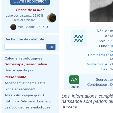
Phase de la lune
Lune décroissante, 22.07%
Dernier croissant
Mer. 12 août 17h37 T.U.
Née le :
m
à :
M
Recherche de célébrité
Soleil :
2
Lune :
1
V
Dominantes
:
M
Calculs astrologiques
M
Numérologie
:
c
Horoscope personnalisé
Vues
:
1
Horoscope du jour
Personnalité
AA
Source :
a
Ascendant et thème astral
Contributeur :
D
Fiabilité
Signe et Ascendant
Atlas astrologique gratuit
Des informations complé
naissance sont parfois di
Calcul de l'élément dominant
dessous.
Les 360 degrés symboliques