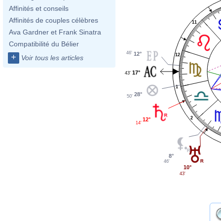
Affinités et conseils
Affinités de couples célèbres
11
Ava Gardner et Frank Sinatra
Compatibilité du Bélier
46'
12°
12
+
Voir tous les articles
17°
43'
1
28°
50'
2
12°
14'
8°
46'
10°
43'