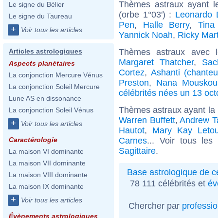
Thèmes astraux ayant l
Le signe du Bélier
(orbe 1°03') :
Leonardo 
Le signe du Taureau
Pen
,
Halle Berry
,
Tina
+
Voir tous les articles
Yannick Noah
,
Ricky Mart
Thèmes astraux avec 
Articles astrologiques
Margaret Thatcher
,
Sac
Aspects planétaires
Cortez
,
Ashanti (chanteu
La conjonction Mercure Vénus
Preston
,
Nana Mouskour
La conjonction Soleil Mercure
célébrités nées un 13 oct
Lune AS en dissonance
Thèmes astraux ayant la 
La conjonction Soleil Vénus
Warren Buffett
,
Andrew T
+
Voir tous les articles
Hautot
,
Mary Kay Leto
Carnes
... Voir tous le
Caractérologie
Sagittaire
.
La maison VI dominante
La maison VII dominante
Base astrologique de cé
La maison VIII dominante
78 111 célébrités et
év
La maison IX dominante
+
Voir tous les articles
Chercher par
professi
Évènements astrologiques