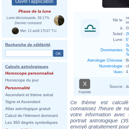
Phase de la lune
v
Lune décroissante, 39.17%
Né le :
i
Dernier croissant
à :
G
Mer. 12 août 17h37 T.U.
Soleil :
2
Lune :
5
Recherche de célébrité
S
Dominantes
:
S
T
Astrologie Chinoise
:
B
Numérologie
:
c
Calculs astrologiques
Vues
:
4
Horoscope personnalisé
Horoscope du jour
X
Source :
d
Personnalité
Fiabilité
Ascendant et thème astral
Signe et Ascendant
Ce thème est calculé 
connaissez l'heure de n
Atlas astrologique gratuit
votre information ave
Calcul de l'élément dominant
portrait astrologique (
Les 360 degrés symboliques
envoyé gratuitement pour