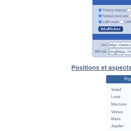
Thème tropical
Noeud nord vrai
Lilith vraie
Lili
Lien
BBCode
Positions et aspect
Pos
Soleil
Lune
Mercure
Vénus
Mars
Jupiter