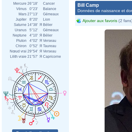
Mercure
26°18'
Cancer
Bill Camp
Vénus
0°23'
Balance
Données de naissance et dom
Mars
27°13'
Gémeaux
Jupiter
8°20'
Lion
Ajouter aux favoris
(2 fans
Saturne
14°38'
Я
Bélier
Uranus
5°12'
Gémeaux
Neptune
4°10'
Я
Bélier
Pluton
4°02'
Я
Verseau
Chiron
0°52'
Я
Taureau
Nœud vrai
29°54'
Я
Verseau
Lilith vraie
21°57'
Я
Capricorne