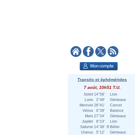
Transits et éphémérides
7 août, 10h51 T.U.
Soleil
14°58'
Lion
Lune
2°49'
Gémeaux
Mercure
26°41'
Cancer
Vénus
0°39'
Balance
Mars
27°24'
Gémeaux
Jupiter
8°23'
Lion
Saturne
14°38'
Я
Bélier
Uranus
5°12'
Gémeaux