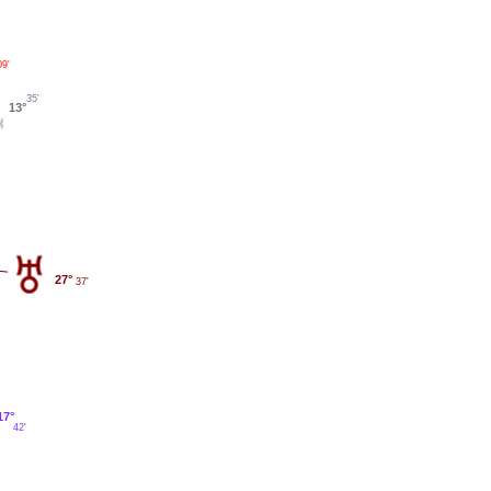
09'
35'
13°
27°
37'
17°
42'