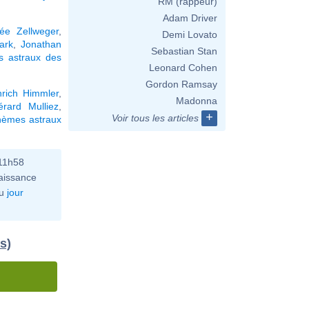
RM (rappeur)
Adam Driver
ée Zellweger
,
Demi Lovato
ark
,
Jonathan
Sebastian Stan
s astraux des
Leonard Cohen
Gordon Ramsay
nrich Himmler
,
Madonna
érard Mulliez
,
+
Voir tous les articles
hèmes astraux
11h58
aissance
u
jour
s)