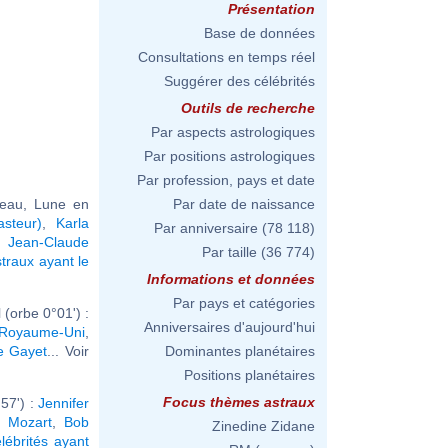
Présentation
Base de données
Consultations en temps réel
Suggérer des célébrités
Outils de recherche
Par aspects astrologiques
Par positions astrologiques
Par profession, pays et date
reau, Lune en
Par date de naissance
steur)
,
Karla
Par anniversaire
(78 118)
,
Jean-Claude
Par taille
(36 774)
traux ayant le
Informations et données
Par pays et catégories
(orbe 0°01') :
Anniversaires d'aujourd'hui
u Royaume-Uni
,
ie Gayet
... Voir
Dominantes planétaires
Positions planétaires
Focus thèmes astraux
57') :
Jennifer
 Mozart
,
Bob
Zinedine Zidane
lébrités ayant