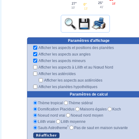
25°
27°
18'
0°
41'
10'
13'
Paramètres d'affichage
Afficher les aspects et positions des planètes
Afficher les aspects aux angles
Afficher les aspects mineurs
Afficher les aspects à Lilith et au Nœud Nord
Afficher les astéroïdes
Afficher les aspects aux astéroïdes
Afficher les planètes hypothétiques
Paramètres de calcul
Thème tropical
Thème sidéral
Domification Placidus
Maisons égales
Koch
Noeud nord vrai
Noeud nord moyen
Lilith vraie
Lilith moyenne
*
Sauts Astrotheme
Pas de saut en maison suivante