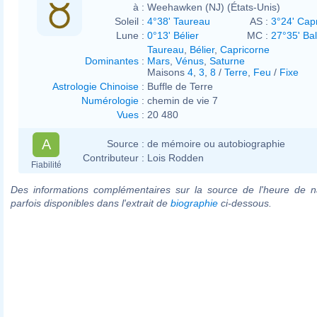
à :
Weehawken (NJ) (États-Unis)
Soleil :
4°38' Taureau
AS :
3°24' Cap
Lune :
0°13' Bélier
MC :
27°35' Ba
Taureau
,
Bélier
,
Capricorne
Dominantes
:
Mars
,
Vénus
,
Saturne
Maisons
4
,
3
,
8
/
Terre
,
Feu
/
Fixe
Astrologie Chinoise
:
Buffle de Terre
Numérologie
:
chemin de vie 7
Vues
:
20 480
A
Source :
de mémoire ou autobiographie
Contributeur :
Lois Rodden
Fiabilité
Des informations complémentaires sur la source de l'heure de n
parfois disponibles dans l'extrait de
biographie
ci-dessous.