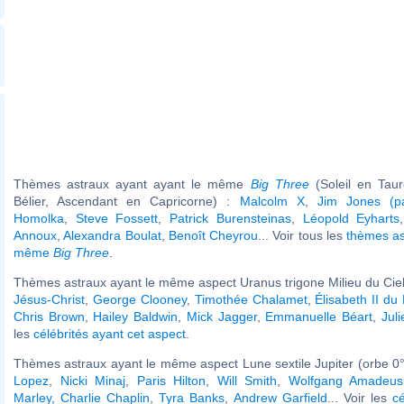
Thèmes astraux ayant ayant le même
Big Three
(Soleil en Tau
Bélier, Ascendant en Capricorne) :
Malcolm X
,
Jim Jones (pa
Homolka
,
Steve Fossett
,
Patrick Burensteinas
,
Léopold Eyharts
Annoux
,
Alexandra Boulat
,
Benoît Cheyrou
... Voir tous les
thèmes as
même
Big Three
.
Thèmes astraux ayant le même aspect Uranus trigone Milieu du Ciel 
Jésus-Christ
,
George Clooney
,
Timothée Chalamet
,
Élisabeth II d
Chris Brown
,
Hailey Baldwin
,
Mick Jagger
,
Emmanuelle Béart
,
Jul
les
célébrités ayant cet aspect
.
Thèmes astraux ayant le même aspect Lune sextile Jupiter (orbe 0°
Lopez
,
Nicki Minaj
,
Paris Hilton
,
Will Smith
,
Wolfgang Amadeus
Marley
,
Charlie Chaplin
,
Tyra Banks
,
Andrew Garfield
... Voir les
cé