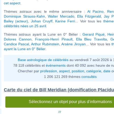
cet aspect
.
Thèmes astraux avec le même anniversaire :
Al Pacino
,
Ren
Dominique Strauss-Kahn
,
Walter Mercado
,
Ella Fitzgerald
,
Jay P
Bailey (acteur)
,
Johan Cruyff
,
Karine Ferri
... Voir tous les
thème
célébrités nées un 25 avril
.
Thèmes astraux ayant la Lune en 0° Bélier :
Gerard Piqué
,
Hei
Dolores Cannon
,
François-Henri Pinault
,
Ella Bleu Travolta
,
G
Candice Pascal
,
Arthur Rubinstein
,
Arsène Jiroyan
... Voir tous les
t
ayant la Lune en 0° Bélier
.
Base astrologique de célébrités
au vendredi 7 août 2026 à 
78 118 célébrités et
évènements
dont 40 092 avec heure de n
Chercher par
profession
,
aspect
,
position
,
catégorie
,
date
o
1 206 121 269 thèmes
consultés
Carte du ciel de Bill Meridian (domification Placidu
Sélectionnez un objet pour plus d'informations
15'