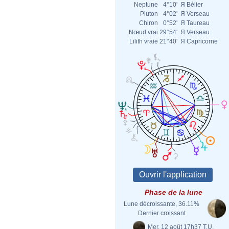
Neptune
4°10'
Я
Bélier
Pluton
4°02'
Я
Verseau
Chiron
0°52'
Я
Taureau
Nœud vrai
29°54'
Я
Verseau
Lilith vraie
21°40'
Я
Capricorne
Phase de la lune
Lune décroissante, 36.11%
Dernier croissant
Mer. 12 août 17h37 T.U.