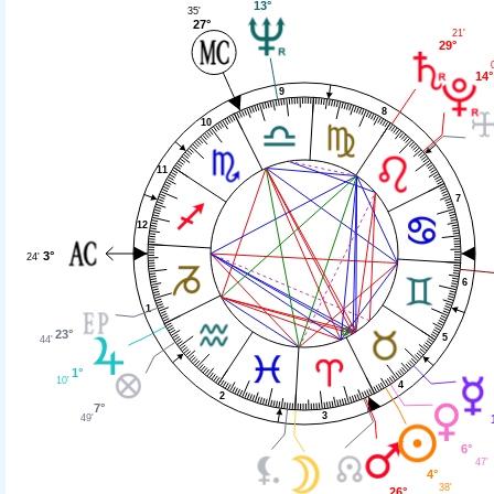
13°
35'
27°
21'
29°
14°
9
8
10
11
7
12
3°
24'
6
1
23°
5
44'
1°
10'
4
2
7°
3
49'
6°
47'
4°
38'
26°