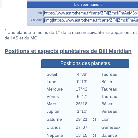
Lien permanent
Lien
BBCode
*
Une planète à moins de 1° de la maison suivante lui appartient, et 
de l'AS et du MC
Positions et aspects planétaires de Bill Meridian
Positions des planètes
Soleil
4°38'
Taureau
Lune
0°13'
Bélier
Mercure
17°42'
Taureau
Vénus
6°47'
Taureau
Mars
26°18'
Bélier
Jupiter
1°10'
Verseau
Saturne
29°21'
Я
Lion
Uranus
27°37'
Gémeaux
Neptune
13°15'
Я
Balance