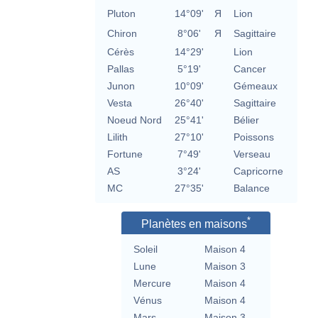
Pluton
14°09'
Я
Lion
Chiron
8°06'
Я
Sagittaire
Cérès
14°29'
Lion
Pallas
5°19'
Cancer
Junon
10°09'
Gémeaux
Vesta
26°40'
Sagittaire
Noeud Nord
25°41'
Bélier
Lilith
27°10'
Poissons
Fortune
7°49'
Verseau
AS
3°24'
Capricorne
MC
27°35'
Balance
*
Planètes en maisons
Soleil
Maison 4
Lune
Maison 3
Mercure
Maison 4
Vénus
Maison 4
Mars
Maison 3